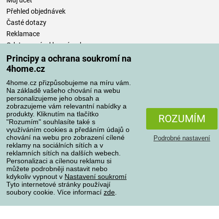
Můj účet
Přehled objednávek
Časté dotazy
Reklamace
Odstoupení od kupní smlouvy
Pravidla zpracování recenzí
Principy a ochrana soukromí na
4home.cz
Způsoby dopravy
4home.cz přizpůsobujeme na míru vám.
Na základě vašeho chování na webu
personalizujeme jeho obsah a
zobrazujeme vám relevantní nabídky a
produkty. Kliknutím na tlačítko
Způsoby platby
ROZUMÍM
"Rozumím" souhlasíte také s
využíváním cookies a předáním údajů o
chování na webu pro zobrazení cílené
Podrobné nastavení
reklamy na sociálních sítích a v
Spolehlivý obchod
reklamních sítích na dalších webech.
Personalizaci a cílenou reklamu si
můžete podrobněji nastavit nebo
kdykoliv vypnout v
Nastavení soukromí
Tyto internetové stránky používají
soubory cookie. Více informací
zde
.