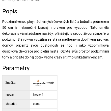
Katalogové číslo:
707567
Popis
Podzimní věnec plný nádherných červených listů a bobulí s průměrem
50 cm je nekonečně krásným prvkem pro výzdobu. Tato umělá
dekorace s vámi zůstane navždy, přinášejíc s sebou živou atmosféru
podzimu. S širokým využitím se stává nádherným doplňkem pro váš
domov, přičemž svou důstojností se hodí i jako vzpomínková
dušičková dekorace pro pietní místa. Oživte svůj prostor podzimními
tóny a přidejte do něj dotek věčné krásy s tímto unikátním věncem.
Parametry
Značka:
Autronic
Barva:
červená
Materiál:
plast