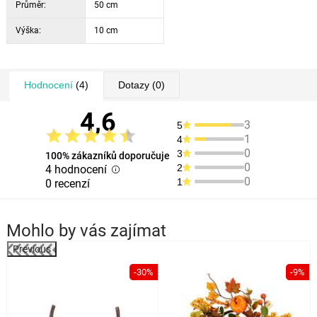
Průměr:
50 cm
Výška:
10 cm
Hodnocení
(4)
Dotazy
(0)
4,6
3
5
1
4
0
3
100% zákazníků doporučuje
0
2
4 hodnocení
0
1
0 recenzí
Mohlo by vás zajímat
Previous
%
-30%
-9%