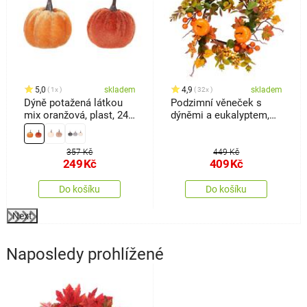
5,0
skladem
4,9
skladem
1x
32x
Dýně potažená látkou
Podzimní věneček s
mix oranžová, plast, 24
dýněmi a eukalyptem,
ks. pr. 4 cm
25 cm
357 Kč
449 Kč
249
Kč
409
Kč
Do košíku
Do košíku
Next
Naposledy prohlížené