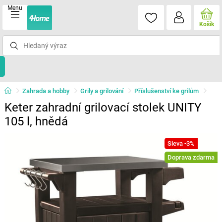
Menu
Košík
Zahrada a hobby
Grily a grilování
Příslušenství ke grilům
Keter zahradní grilovací stolek UNITY
105 l, hnědá
Sleva -3%
Doprava zdarma