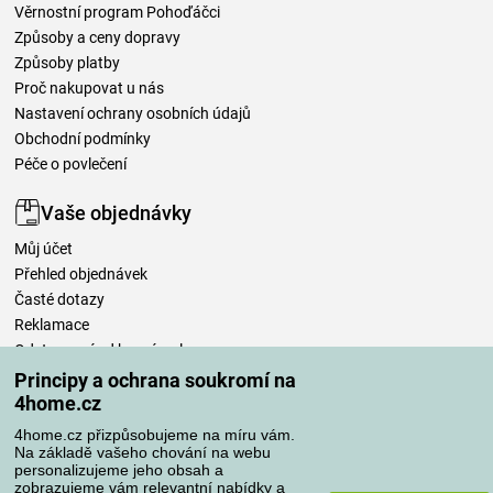
Věrnostní program Pohoďáčci
Způsoby a ceny dopravy
Způsoby platby
Proč nakupovat u nás
Nastavení ochrany osobních údajů
Obchodní podmínky
Péče o povlečení
Vaše objednávky
Můj účet
Přehled objednávek
Časté dotazy
Reklamace
Odstoupení od kupní smlouvy
Pravidla zpracování recenzí
Principy a ochrana soukromí na
4home.cz
Způsoby dopravy
4home.cz přizpůsobujeme na míru vám.
Na základě vašeho chování na webu
personalizujeme jeho obsah a
zobrazujeme vám relevantní nabídky a