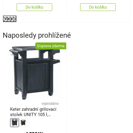
Do košíku
Do košíku
Next
Naposledy prohlížené
Doprava zdarma
vyprodáno
Keter zahradní grilovací
stolek UNITY 105 l,
grafitová