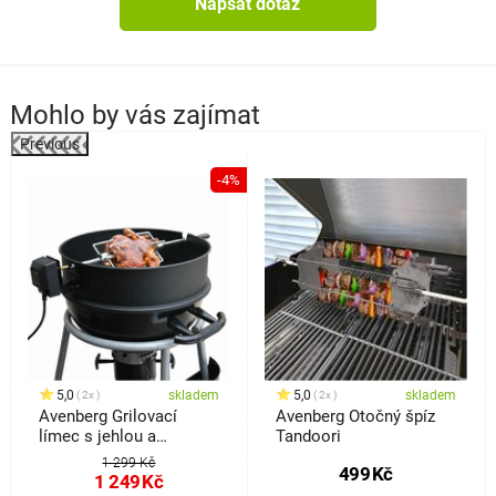
Napsat dotaz
Mohlo by vás zajímat
Previous
%
-4%
5,0
skladem
5,0
skladem
2x
2x
Avenberg Grilovací
Avenberg Otočný špíz
límec s jehlou a
Tandoori
motorem Ringo
1 299 Kč
499
Kč
1 249
Kč