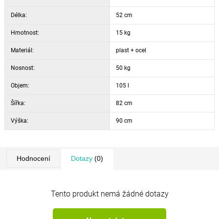
Délka:
52 cm
Hmotnost:
15 kg
Materiál:
plast + ocel
Nosnost:
50 kg
Objem:
105 l
Šířka:
82 cm
Výška:
90 cm
Hodnocení
Dotazy
(0)
Tento produkt nemá žádné dotazy