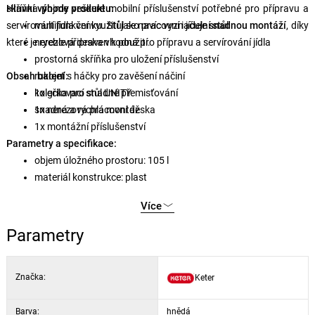
skříňka pojme veškeré mobilní příslušenství potřebné pro přípravu a
Hlavní výhody produktu:
servírování jídla venku. Stůl se navíc vyznačuje
multifunkční využití jako pracovní i jídelní stůl
snadnou montáží
, díky
které je rychle připraven k použití.
nerezová deska vhodná pro přípravu a servírování jídla
prostorná skříňka pro uložení příslušenství
Obsah balení:
rukojeť s háčky pro zavěšení náčiní
kolečka pro snadné přemisťování
1x grilovací stůl UNITY
snadná a rychlá montáž
1x nerezová pracovní deska
1x montážní příslušenství
Parametry a specifikace:
objem úložného prostoru: 105 l
materiál konstrukce: plast
materiál desky: nerezová ocel
Více
barva: hnědá
Parametry
Značka:
Keter
Barva:
hnědá