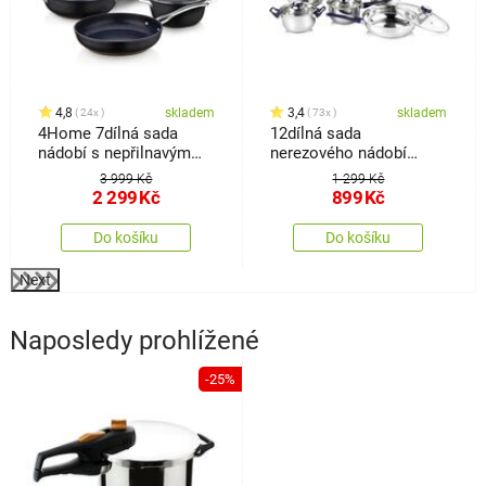
4,8
skladem
3,4
skladem
24x
73x
4Home 7dílná sada
12dílná sada
nádobí s nepřilnavým
nerezového nádobí
povrchem Titanium
Celeste
3 999 Kč
1 299 Kč
2 299
Kč
899
Kč
Do košíku
Do košíku
Next
Naposledy prohlížené
-25%