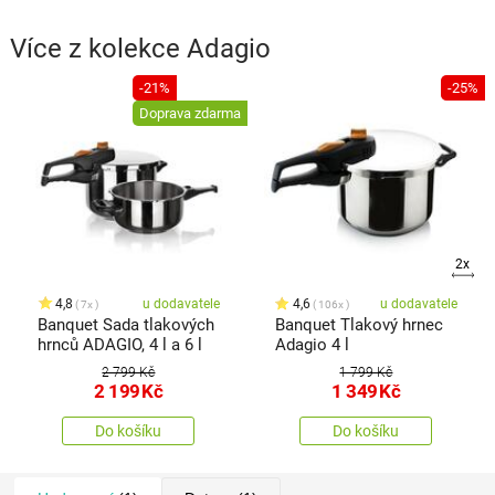
Více z kolekce
Adagio
-21%
-25%
Doprava zdarma
2x
4,8
u dodavatele
4,6
u dodavatele
7x
106x
Banquet Sada tlakových
Banquet Tlakový hrnec
hrnců ADAGIO, 4 l a 6 l
Adagio 4 l
2 799 Kč
1 799 Kč
2 199
Kč
1 349
Kč
Do košíku
Do košíku