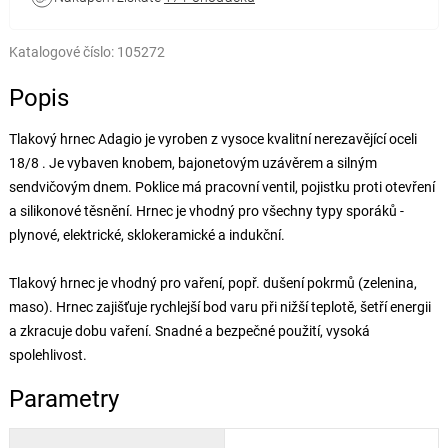
Katalogové číslo:
105272
Popis
Tlakový hrnec Adagio je vyroben z vysoce kvalitní nerezavějící oceli
18/8 . Je vybaven knobem, bajonetovým uzávěrem a silným
sendvičovým dnem. Poklice má pracovní ventil, pojistku proti otevření
a silikonové těsnění. Hrnec je vhodný pro všechny typy sporáků -
plynové, elektrické, sklokeramické a indukční.
Tlakový hrnec je vhodný pro vaření, popř. dušení pokrmů (zelenina,
maso). Hrnec zajišťuje rychlejší bod varu při nižší teplotě, šetří energii
a zkracuje dobu vaření. Snadné a bezpečné použití, vysoká
spolehlivost.
Parametry