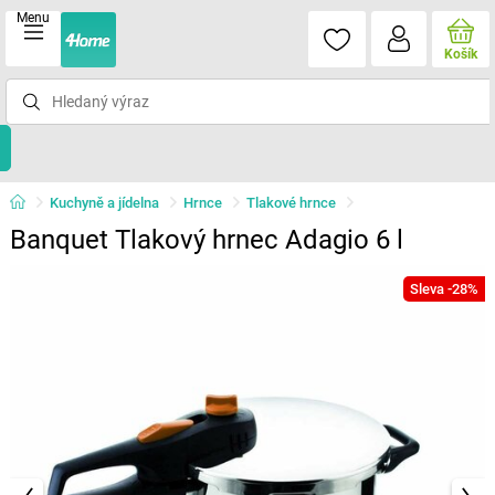
Menu
Košík
Kuchyně a jídelna
Hrnce
Tlakové hrnce
Banquet Tlakový hrnec Adagio 6 l
Sleva -28%