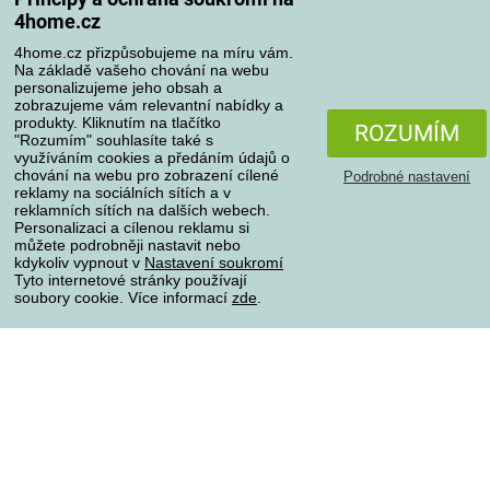
Reklamace
4home.cz
Odstoupení od kupní smlouvy
4home.cz přizpůsobujeme na míru vám.
Pravidla zpracování recenzí
Na základě vašeho chování na webu
personalizujeme jeho obsah a
zobrazujeme vám relevantní nabídky a
Způsoby dopravy
produkty. Kliknutím na tlačítko
ROZUMÍM
"Rozumím" souhlasíte také s
využíváním cookies a předáním údajů o
chování na webu pro zobrazení cílené
Podrobné nastavení
reklamy na sociálních sítích a v
Způsoby platby
reklamních sítích na dalších webech.
Personalizaci a cílenou reklamu si
můžete podrobněji nastavit nebo
kdykoliv vypnout v
Nastavení soukromí
Spolehlivý obchod
Tyto internetové stránky používají
soubory cookie. Více informací
zde
.
Ochrana osobních údajů
O souborech cookies