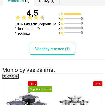
Hodnocení
(1)
Dotazy
(1)
4,5
1
5
0
4
0
3
100% zákazníků doporučuje
0
2
1 hodnocení
0
1
1 recenzí
Všechny recenze (1)
Mohlo by vás zajímat
Previous
%
-43%
-31%
Doprava zdarma