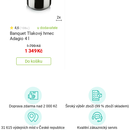
2x
4,6
u dodavatele
106x
Banquet Tlakový hrnec
Adagio 4 l
1 799 Kč
1 349
Kč
Do košíku
Doprava zdarma nad 2 000 Kč
Široký výběr zboží (99 % zboží skladem)
31 615 výdejních míst v České republice
Kvalitní zákaznický servis