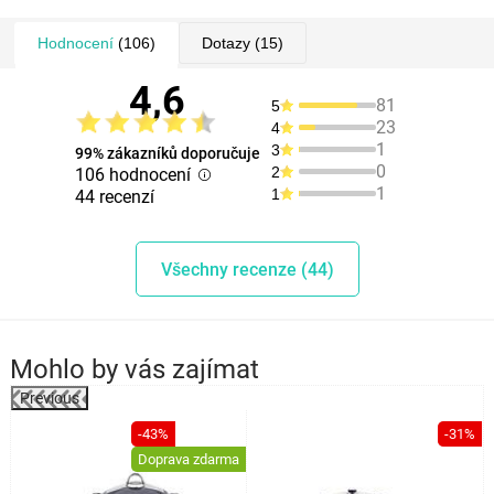
Hodnocení
(106)
Dotazy
(15)
4,6
81
5
23
4
1
3
99% zákazníků doporučuje
0
2
106 hodnocení
1
1
44 recenzí
Všechny recenze (44)
Mohlo by vás zajímat
Previous
%
-43%
-31%
Doprava zdarma