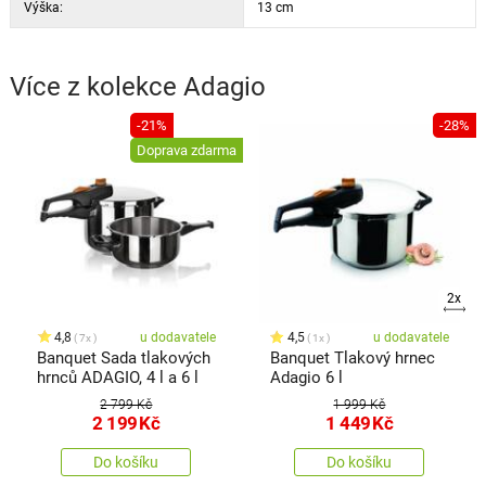
Výška:
13 cm
Více z kolekce
Adagio
-21%
-28%
Doprava zdarma
2x
4,8
u dodavatele
4,5
u dodavatele
7x
1x
Banquet Sada tlakových
Banquet Tlakový hrnec
hrnců ADAGIO, 4 l a 6 l
Adagio 6 l
2 799 Kč
1 999 Kč
2 199
Kč
1 449
Kč
Do košíku
Do košíku