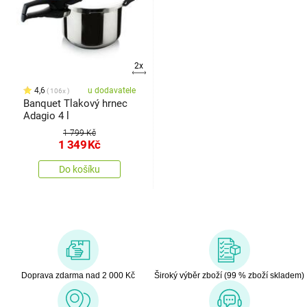
2x
4,6
u dodavatele
106x
Banquet Tlakový hrnec
Adagio 4 l
1 799 Kč
1 349
Kč
Do košíku
Doprava zdarma nad 2 000 Kč
Široký výběr zboží (99 % zboží skladem)