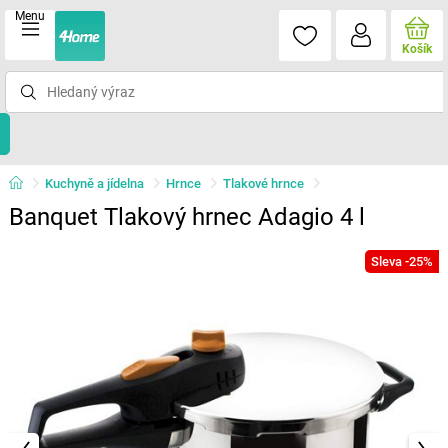
Menu
Košík
Kuchyně a jídelna
Hrnce
Tlakové hrnce
Banquet Tlakový hrnec Adagio 4 l
Sleva -25%