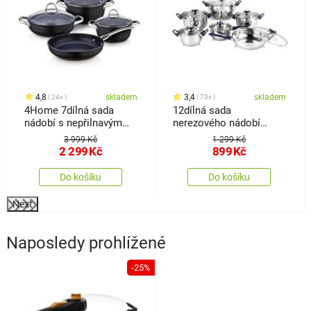
4,8
skladem
3,4
skladem
24x
73x
4Home 7dílná sada
12dílná sada
nádobí s nepřilnavým
nerezového nádobí
povrchem Titanium
Celeste
3 999 Kč
1 299 Kč
2 299
Kč
899
Kč
Do košíku
Do košíku
Next
Naposledy prohlížené
-25%