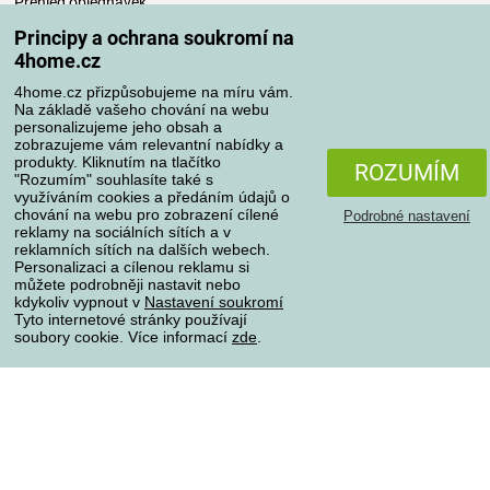
Přehled objednávek
Časté dotazy
Principy a ochrana soukromí na
Reklamace
4home.cz
Odstoupení od kupní smlouvy
4home.cz přizpůsobujeme na míru vám.
Pravidla zpracování recenzí
Na základě vašeho chování na webu
personalizujeme jeho obsah a
zobrazujeme vám relevantní nabídky a
Způsoby dopravy
produkty. Kliknutím na tlačítko
ROZUMÍM
"Rozumím" souhlasíte také s
využíváním cookies a předáním údajů o
chování na webu pro zobrazení cílené
Podrobné nastavení
reklamy na sociálních sítích a v
Způsoby platby
reklamních sítích na dalších webech.
Personalizaci a cílenou reklamu si
můžete podrobněji nastavit nebo
kdykoliv vypnout v
Nastavení soukromí
Spolehlivý obchod
Tyto internetové stránky používají
soubory cookie. Více informací
zde
.
Ochrana osobních údajů
O souborech cookies