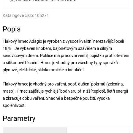
Katalogové číslo:
105271
Popis
Tlakový hrnec Adagio je vyroben z vysoce kvalitní nerezavějící oceli
18/8 . Je vybaven knobem, bajonetovým uzávěrem a silným
sendvičovým dnem. Poklice má pracovní ventil, pojistku proti otevření
a silikonové těsnění. Hrnec je vhodný pro všechny typy sporáků -
plynové, elektrické, sklokeramické a indukční.
Tlakový hrnec je vhodný pro vaření, popř. dušení pokrmů (zelenina,
maso). Hrnec zajišťuje rychlejší bod varu při nižší teplotě, šetří energii
a zkracuje dobu vaření. Snadné a bezpečné použití, vysoká
spolehlivost.
Parametry