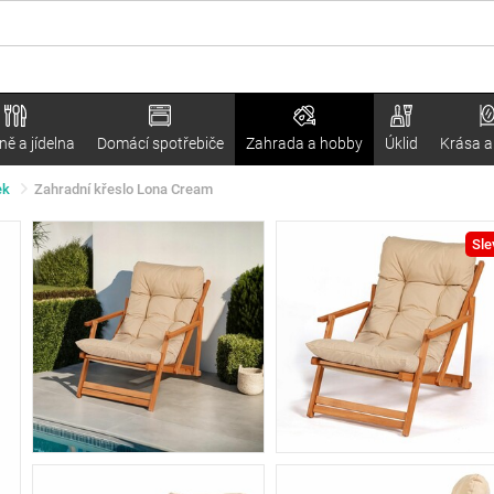
ě a jídelna
Domácí spotřebiče
Zahrada a hobby
Úklid
Krása a
ek
Zahradní křeslo Lona Cream
Sle