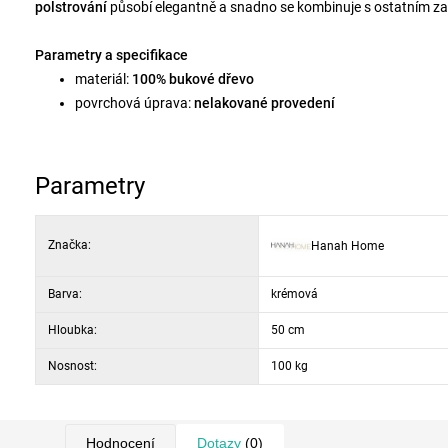
polstrování
působí elegantně a snadno se kombinuje s ostatním 
Parametry a specifikace
materiál:
100% bukové dřevo
povrchová úprava:
nelakované provedení
ochrana dřeva:
vodou ředitelný ochranný nátěr
barevné provedení:
hnědá a krémová
rozměry:
šířka 50 cm, hloubka 50 cm, výška 81 cm
Parametry
rozměr ve složeném stavu:
cca 150 cm
Značka:
Hanah Home
Barva:
krémová
Hloubka:
50 cm
Nosnost:
100 kg
Hodnocení
Dotazy
(0)