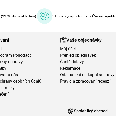
í (99 % zboží skladem)
31 562 výdejních míst v České republi
vání
Vaše objednávky
t
Můj účet
program Pohoďáčci
Přehled objednávek
ceny dopravy
Časté dotazy
atby
Reklamace
vat u nás
Odstoupení od kupní smlouvy
chrany osobních údajů
Pravidla zpracování recenzí
odmínky
ečení
Spolehlivý obchod