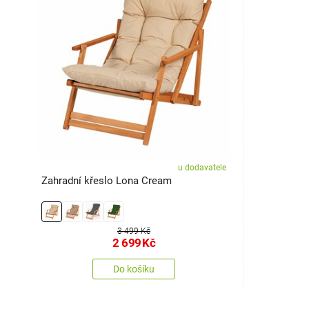
u dodavatele
Zahradní křeslo Lona Cream
3 499 Kč
2 699
Kč
Do košíku