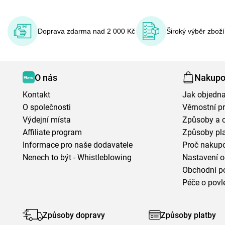
Doprava zdarma nad 2 000 Kč
Široký výběr zbož
O nás
Nakupo
Kontakt
Jak objedna
O společnosti
Věrnostní 
Výdejní místa
Způsoby a 
Affiliate program
Způsoby pl
Informace pro naše dodavatele
Proč nakupo
Nenech to být - Whistleblowing
Nastavení o
Obchodní p
Péče o povl
Způsoby dopravy
Způsoby platby