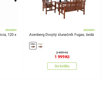
skladem
skladem
cia, 120 x
Avenberg Dvojitý slunečník Fugas, šedá
A
s
2 499 Kč
1 999
Kč
Do košíku