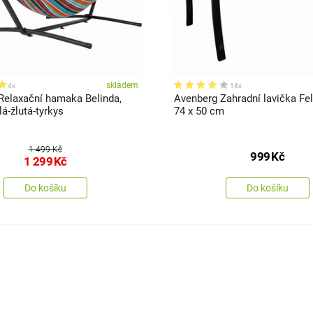
skladem
4x
14x
Relaxační hamaka Belinda,
Avenberg Zahradní lavička Feli
lá-žlutá-tyrkys
74 x 50 cm
1 499 Kč
999
Kč
1 299
Kč
Do košíku
Do košíku