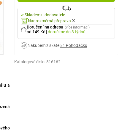
Skladem u dodavatele
Nadrozměrná přeprava
Doručení na adresu
(více informací)
od 149 Kč
|
doručíme
do 3 týdnů
Nákupem získáte
51 Pohoďáčků
Katalogové číslo:
816162
iálu
a
rozená
ového