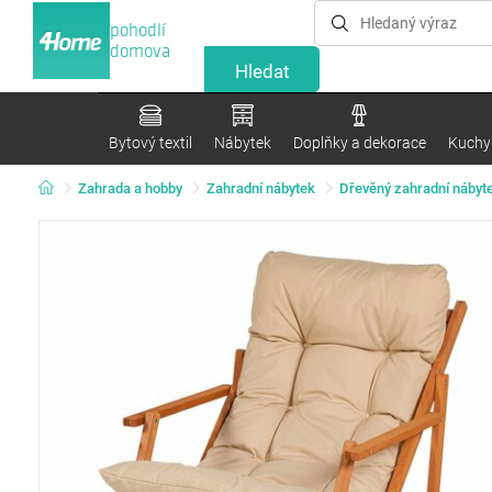
pohodlí
domova
Bytový textil
Nábytek
Doplňky a dekorace
Kuchyn
Zahrada a hobby
Zahradní nábytek
Dřevěný zahradní nábyt