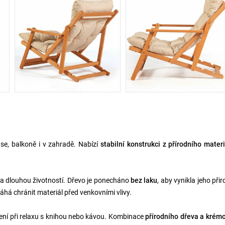
ase, balkoně i v zahradě. Nabízí
stabilní konstrukci z přírodního mater
í a dlouhou životností. Dřevo je ponecháno
bez laku
, aby vynikla jeho při
áhá chránit materiál před venkovními vlivy.
ení při relaxu s knihou nebo kávou. Kombinace
přírodního dřeva a krém