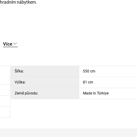
zahradním nábytkem.
Více
Šířka:
550 cm
Výška:
81 cm
Země původu:
Made in Türkiye