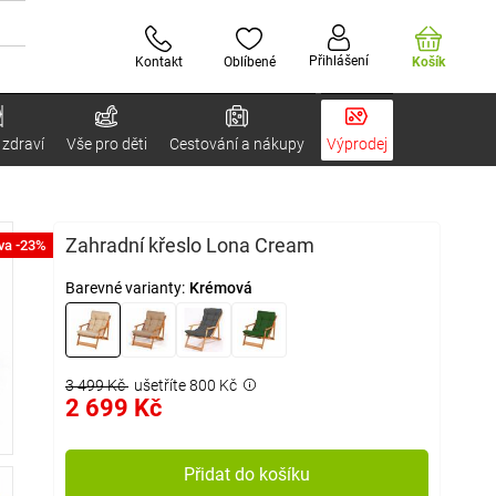
Přihlášení
Kontakt
Oblíbené
Košík
 zdraví
Vše pro děti
Cestování a nákupy
Výprodej
Zahradní křeslo Lona Cream
va -23%
Barevné varianty:
Krémová
3 499 Kč
ušetříte 800 Kč
2 699 Kč
Přidat do košíku