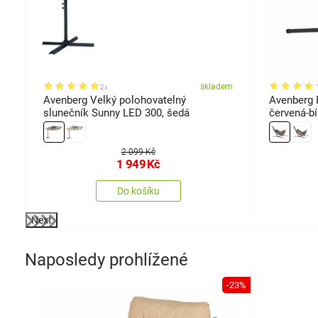
em
skladem
2x
Avenberg Velký polohovatelný
Avenberg 
slunečník Sunny LED 300, šedá
červená-bí
2 099 Kč
1 949
Kč
Do košíku
Next
Naposledy prohlížené
-23%