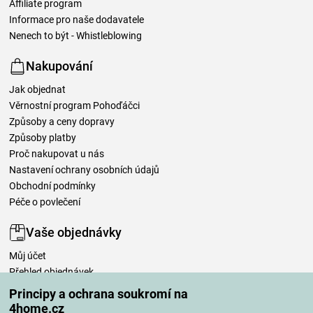
Affiliate program
Informace pro naše dodavatele
Nenech to být - Whistleblowing
Nakupování
Jak objednat
Věrnostní program Pohoďáčci
Způsoby a ceny dopravy
Způsoby platby
Proč nakupovat u nás
Nastavení ochrany osobních údajů
Obchodní podmínky
Péče o povlečení
Vaše objednávky
Můj účet
Přehled objednávek
Časté dotazy
Principy a ochrana soukromí na
Reklamace
4home.cz