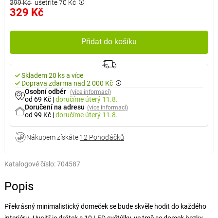
399 Kč
ušetříte 70 Kč
329 Kč
Přidat do košíku
Skladem 20 ks a více
Doprava zdarma nad 2 000 Kč
Osobní odběr
(více informací)
od 69 Kč
|
doručíme
úterý 11.8.
Doručení na adresu
(více informací)
od 99 Kč
|
doručíme
úterý 11.8.
Nákupem získáte
12 Pohoďáčků
Katalogové číslo:
704587
Popis
Překrásný minimalistický domeček se bude skvěle hodit do každého