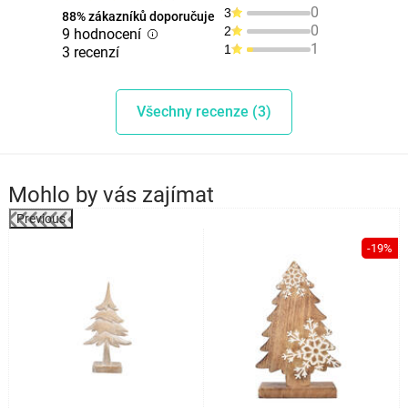
0
3
88% zákazníků doporučuje
0
2
9 hodnocení
1
1
3 recenzí
Všechny recenze (3)
Mohlo by vás zajímat
Previous
%
-19%