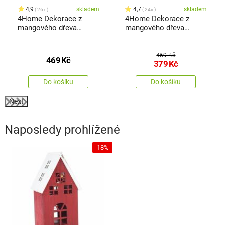
4,9
skladem
4,7
skladem
26x
24x
4Home Dekorace z
4Home Dekorace z
mangového dřeva
mangového dřeva
Frozen Tree, 30 cm
Snowflake Tree, 33 cm
469 Kč
469
Kč
379
Kč
Do košíku
Do košíku
Next
Naposledy prohlížené
-18%