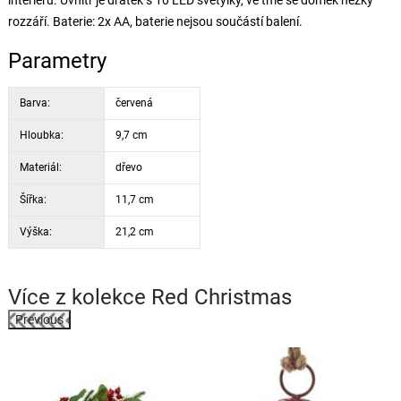
interiéru. Uvnitř je drátek s 10 LED světýlky, ve tmě se domek hezky
rozzáří. Baterie: 2x AA, baterie nejsou součástí balení.
Parametry
Barva:
červená
Hloubka:
9,7 cm
Materiál:
dřevo
Šířka:
11,7 cm
Výška:
21,2 cm
Více z kolekce
Red Christmas
Previous
k