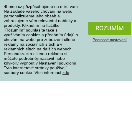
Odstoupení od kupní smlouvy
4home.cz přizpůsobujeme na míru vám.
Pravidla zpracování recenzí
Na základě vašeho chování na webu
personalizujeme jeho obsah a
zobrazujeme vám relevantní nabídky a
Způsoby dopravy
produkty. Kliknutím na tlačítko
ROZUMÍM
"Rozumím" souhlasíte také s
využíváním cookies a předáním údajů o
chování na webu pro zobrazení cílené
Podrobné nastavení
reklamy na sociálních sítích a v
Způsoby platby
reklamních sítích na dalších webech.
Personalizaci a cílenou reklamu si
můžete podrobněji nastavit nebo
kdykoliv vypnout v
Nastavení soukromí
Spolehlivý obchod
Tyto internetové stránky používají
soubory cookie. Více informací
zde
.
Ochrana osobních údajů
O souborech cookies