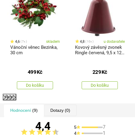
4,6
skladem
4,8
u dodavatele
7x
10x
Vánoční věnec Bezinka,
Kovový závěsný zvonek
30 cm
Ringle červená, 9,5 x 12
cm
499
Kč
229
Kč
Do košíku
Do košíku
Next
Hodnocení
(9)
Dotazy
(0)
4,4
7
5
1
4