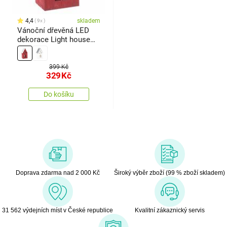
4,4
skladem
9x
Vánoční dřevěná LED
dekorace Light house
červená, 11,7 x 21,2 x 9,7
cm
399 Kč
329
Kč
Do košíku
Doprava zdarma nad 2 000 Kč
Široký výběr zboží (99 % zboží skladem)
31 562 výdejních míst v České republice
Kvalitní zákaznický servis