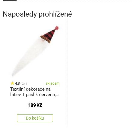
Naposledy prohlížené
4,8
skladem
2x
Textilní dekorace na
láhev Trpaslík červená, 8
x 38 cm
189
Kč
Do košíku