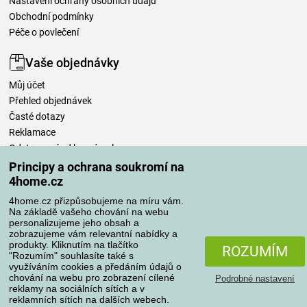
Nastavení ochrany osobních údajů
Obchodní podmínky
Péče o povlečení
Vaše objednávky
Můj účet
Přehled objednávek
Časté dotazy
Reklamace
Odstoupení od kupní smlouvy
Pravidla zpracování recenzí
Principy a ochrana soukromí na
4home.cz
Způsoby dopravy
4home.cz přizpůsobujeme na míru vám.
Na základě vašeho chování na webu
personalizujeme jeho obsah a
zobrazujeme vám relevantní nabídky a
produkty. Kliknutím na tlačítko
Způsoby platby
ROZUMÍM
"Rozumím" souhlasíte také s
využíváním cookies a předáním údajů o
chování na webu pro zobrazení cílené
Podrobné nastavení
reklamy na sociálních sítích a v
Spolehlivý obchod
reklamních sítích na dalších webech.