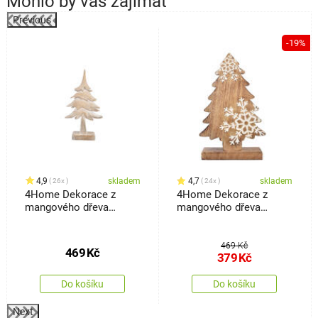
Mohlo by vás zajímat
Previous
%
-19%
4,9
skladem
4,7
skladem
26x
24x
4Home Dekorace z
4Home Dekorace z
mangového dřeva
mangového dřeva
Frozen Tree, 30 cm
Snowflake Tree, 33 cm
469 Kč
469
Kč
379
Kč
Do košíku
Do košíku
Next