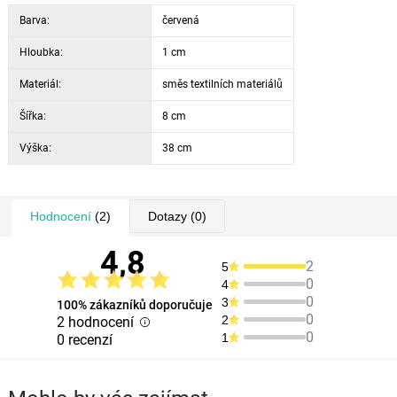
Barva:
červená
Hloubka:
1 cm
Materiál:
směs textilních materiálů
Šířka:
8 cm
Výška:
38 cm
Hodnocení
(2)
Dotazy
(0)
4,8
2
5
0
4
0
3
100% zákazníků doporučuje
0
2
2 hodnocení
0
1
0 recenzí