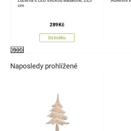
x
Lucerna s LED svíčkou Badalone, 23,5
Adventní k
cm
289
Kč
Do košíku
Next
Naposledy prohlížené