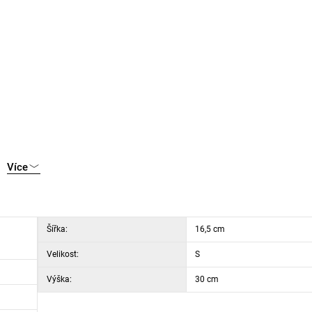
Více
Šířka:
16,5 cm
Velikost:
S
Výška:
30 cm