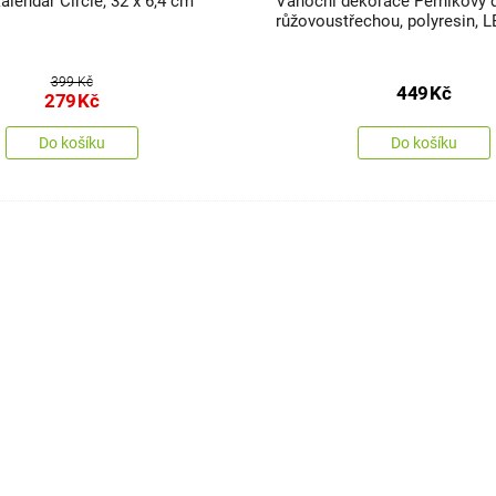
alendář Circle, 32 x 6,4 cm
Vánoční dekorace Perníkový
růžovoustřechou, polyresin, L
399 Kč
449
Kč
279
Kč
Do košíku
Do košíku