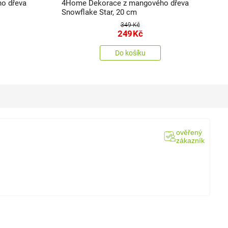
o dřeva
4Home Dekorace z mangového dřeva
4
Snowflake Star, 20 cm
N
349 Kč
249
Kč
Do košíku
ověřený
zákazník