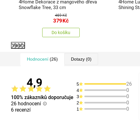
4Home Dekorace z mangového dřeva
4Home Lu
Snowflake Tree, 33 cm
Shining St
469 Kč
379
Kč
Do košíku
Next
Hodnocení
(26)
Dotazy
(0)
4,9
26
5
0
4
0
3
100% zákazníků doporučuje
0
2
26 hodnocení
0
1
6 recenzí