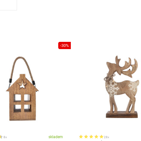
-30%
skladem
8x
28x