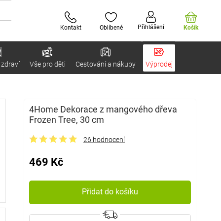
Přihlášení
Kontakt
Oblíbené
Košík
 zdraví
Vše pro děti
Cestování a nákupy
Výprodej
4Home Dekorace z mangového dřeva
Frozen Tree, 30 cm
26 hodnocení
469 Kč
Přidat do košíku