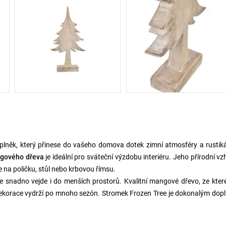
oplněk, který přinese do vašeho domova dotek zimní atmosféry a rustik
gového dřeva
je ideální pro sváteční výzdobu interiéru. Jeho přírodní vz
íte na poličku, stůl nebo krbovou římsu.
 snadno vejde i do menších prostorů. Kvalitní mangové dřevo, ze kter
 dekorace vydrží po mnoho sezón. Stromek Frozen Tree je dokonalým do