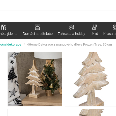
ě a jídelna
Domácí spotřebiče
Zahrada a hobby
Úklid
Krása a
oční dekorace
4Home Dekorace z mangového dřeva Frozen Tree, 30 cm