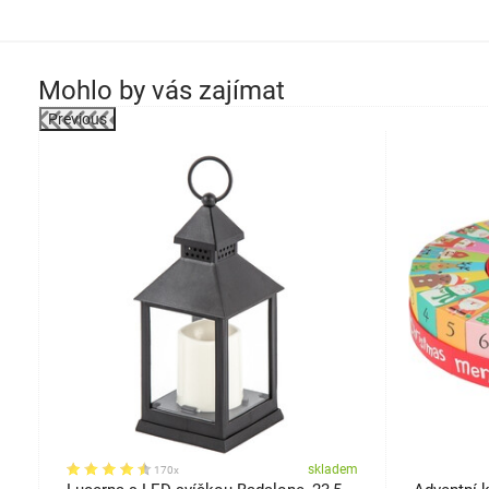
Mohlo by vás zajímat
Previous
em
skladem
170x