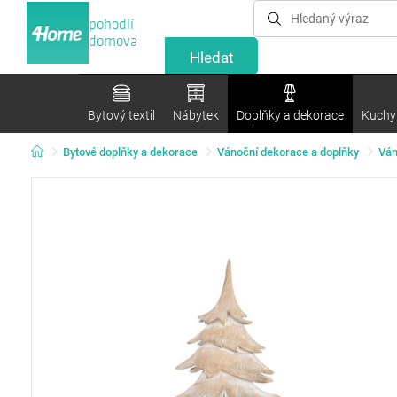
pohodlí
domova
Bytový textil
Nábytek
Doplňky a dekorace
Kuchyn
Bytové doplňky a dekorace
Vánoční dekorace a doplňky
Ván