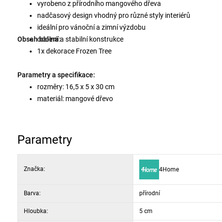
vyrobeno z přírodního mangového dřeva
nadčasový design vhodný pro různé styly interiérů
ideální pro vánoční a zimní výzdobu
Obsah balení:
odolná a stabilní konstrukce
1x dekorace Frozen Tree
Parametry a specifikace:
rozměry: 16,5 x 5 x 30 cm
materiál: mangové dřevo
barva: přírodní
Parametry
Značka:
4Home
Barva:
přírodní
Hloubka:
5 cm