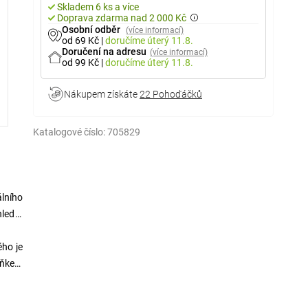
Skladem 6 ks a více
Doprava zdarma nad 2 000 Kč
Osobní odběr
(více informací)
od 69 Kč
|
doručíme
úterý 11.8.
Doručení na adresu
(více informací)
od 99 Kč
|
doručíme
úterý 11.8.
Nákupem získáte
22 Pohoďáčků
Katalogové číslo:
705829
álního
hled a
ého je
plňkem