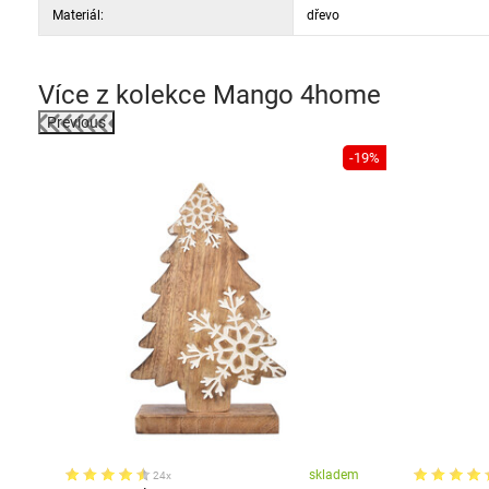
Materiál:
dřevo
Více z kolekce
Mango 4home
Previous
-30%
-19%
em
skladem
24x