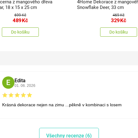
cerna z mangového dřeva
4Home Dekorace z mangovéh
ar, 18 x 15 x 25 cm
Snowflake Deer, 33 cm
699 Kč
469 Kč
489
Kč
329
Kč
Do košíku
Do košíku
Edita
E
01. 06. 2026
Krásná dekorace nejen na zimu ...pěkně v kombinaci s losem
Všechny recenze (6)