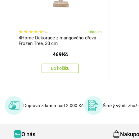
skladem
26x
4Home Dekorace z mangového dřeva
Frozen Tree, 30 cm
469
Kč
Do košíku
Doprava zdarma nad 2 000 Kč
Široký výběr zbož
O nás
Nakupo