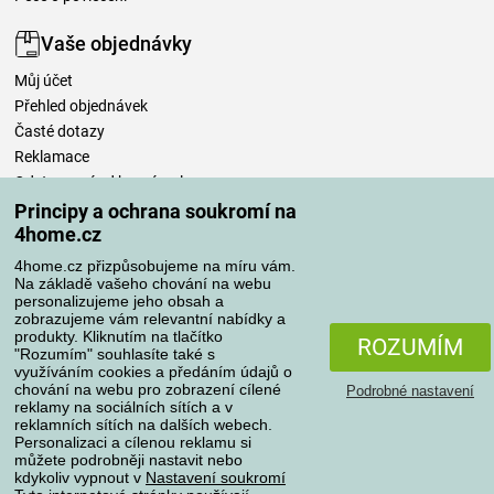
Vaše objednávky
Můj účet
Přehled objednávek
Časté dotazy
Reklamace
Odstoupení od kupní smlouvy
Pravidla zpracování recenzí
Principy a ochrana soukromí na
4home.cz
Způsoby dopravy
4home.cz přizpůsobujeme na míru vám.
Na základě vašeho chování na webu
personalizujeme jeho obsah a
zobrazujeme vám relevantní nabídky a
produkty. Kliknutím na tlačítko
Způsoby platby
ROZUMÍM
"Rozumím" souhlasíte také s
využíváním cookies a předáním údajů o
chování na webu pro zobrazení cílené
Podrobné nastavení
reklamy na sociálních sítích a v
Spolehlivý obchod
reklamních sítích na dalších webech.
Personalizaci a cílenou reklamu si
můžete podrobněji nastavit nebo
kdykoliv vypnout v
Nastavení soukromí