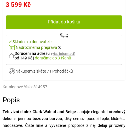
3 599 Kč
Přidat do košíku
Skladem u dodavatele
Nadrozměrná přeprava
Doručení na adresu
(více informací)
od 149 Kč
|
doručíme
do 3 týdnů
Nákupem získáte
71 Pohoďáčků
Katalogové číslo:
814957
Popis
Televizní stolek Clark Walnut and Beige
spojuje elegantní
ořechový
dekor
s jemnou
béžovou barvou
, díky čemuž působí teple, klidně a
nadčasově. Čisté linie a vyvážené proporce z něj dělají přirozený