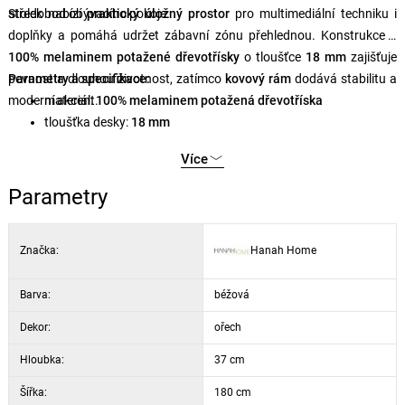
středobod obývacího pokoje.
Stolek nabízí
praktický úložný prostor
pro multimediální techniku i
doplňky a pomáhá udržet zábavní zónu přehlednou. Konstrukce z
100% melaminem potažené dřevotřísky
o tloušťce
18 mm
zajišťuje
pevnost a dlouhou životnost, zatímco
Parametry a specifikace:
kovový rám
dodává stabilitu a
moderní akcent.
materiál:
100% melaminem potažená dřevotříska
tloušťka desky:
18 mm
konstrukce:
kovový rám
Více
rozměry:
180 × 45 × 37 cm
barva:
ořech / béžová
Parametry
Značka:
Hanah Home
Barva:
béžová
Dekor:
ořech
Hloubka:
37 cm
Šířka:
180 cm