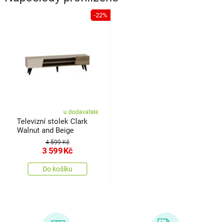
-22%
u dodavatele
Televizní stolek Clark
Walnut and Beige
4 599 Kč
3 599
Kč
Do košíku