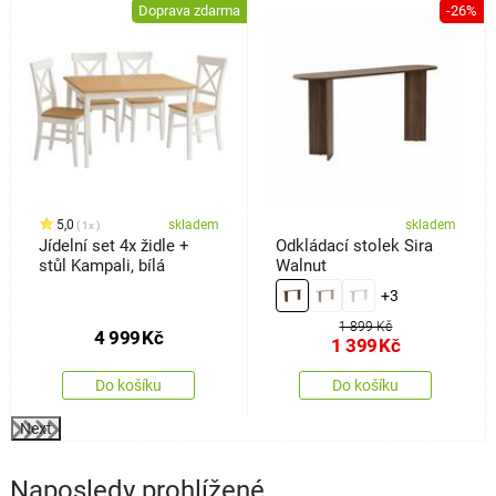
%
Doprava zdarma
-26%
5,0
skladem
skladem
1x
Jídelní set 4x židle +
Odkládací stolek Sira
stůl Kampali, bílá
Walnut
+3
1 899 Kč
4 999
Kč
1 399
Kč
Do košíku
Do košíku
Next
Naposledy prohlížené