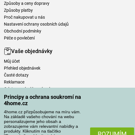
Způsoby a ceny dopravy
Způsoby platby
Proč nakupovat u nás
Nastavení ochrany osobních údajů
Obchodní podmínky
Péče o povlečení
Vaše objednávky
Můj účet
Přehled objednávek
Časté dotazy
Reklamace
Odstoupení od kupní smlouvy
Pravidla zpracování recenzí
Principy a ochrana soukromí na
4home.cz
Způsoby dopravy
4home.cz přizpůsobujeme na míru vám.
Na základě vašeho chování na webu
personalizujeme jeho obsah a
zobrazujeme vám relevantní nabídky a
produkty. Kliknutím na tlačítko
Způsoby platby
ROZUMÍM