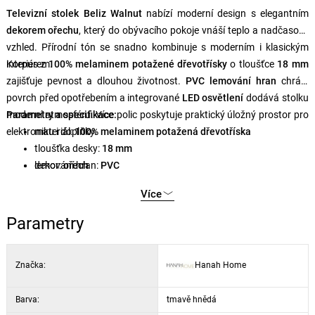
Televizní stolek Beliz Walnut
nabízí moderní design s elegantním
dekorem ořechu
, který do obývacího pokoje vnáší teplo a nadčasový
vzhled. Přírodní tón se snadno kombinuje s moderním i klasickým
interiérem.
Korpus z
100% melaminem potažené dřevotřísky
o tloušťce
18 mm
zajišťuje pevnost a dlouhou životnost.
PVC lemování hran
chrání
povrch před opotřebením a integrované
LED osvětlení
dodává stolku
moderní atmosféru. Více polic poskytuje praktický úložný prostor pro
Parametry a specifikace:
elektroniku i doplňky.
materiál:
100% melaminem potažená dřevotříska
tloušťka desky:
18 mm
lemování hran:
dekor:
ořech
PVC
osvětlení:
LED
Více
rozměry stolku:
192 × 53 × 37 cm
rozměry TV police:
162 × 53 × 35 cm
Parametry
Značka:
Hanah Home
Barva:
tmavě hnědá