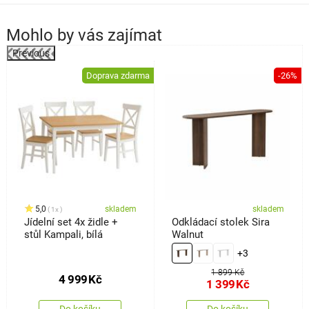
Mohlo by vás zajímat
Previous
%
Doprava zdarma
-26%
5,0
skladem
skladem
1x
Jídelní set 4x židle +
Odkládací stolek Sira
stůl Kampali, bílá
Walnut
+3
1 899 Kč
4 999
Kč
1 399
Kč