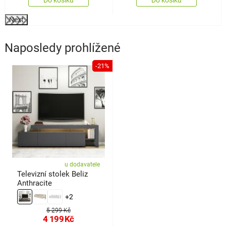
Do košíku
Do košíku
Next
Naposledy prohlížené
-21%
u dodavatele
Televizní stolek Beliz
Anthracite
+2
5 299 Kč
4 199
Kč