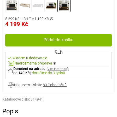
5 299 Kč
ušetříte 1 100 Kč
4 199 Kč
Přidat do košíku
Skladem u dodavatele
Nadrozměrná přeprava
Doručení na adresu
(více informací)
od 149 Kč
|
doručíme
do 3 týdnů
Nákupem získáte
83 Pohoďáčků
Katalogové číslo:
814941
Popis