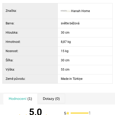
30 cm
Značka:
Hanah Home
Barva: bílá a světlá moka
Barva:
světle béžová
Hloubka:
30 cm
Hmotnost:
8,87 kg
Nosnost:
15 kg
Šířka:
30 cm
Výška:
55 cm
Země původu:
Made in Türkiye
Hodnocení
(1)
Dotazy
(0)
5,0
1
5