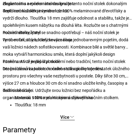
elegantnímu a modernímu designu je tento noční stolek dokonalým
Zkušenosti s nepřekonatelnou kvalitou
doplňkem každého interiéru ložnice.
Tento noční stolek je vyroben ze 100% melaminované dřevotřísky a
vydrží dlouho. Tloušťka 18 mm zajišťuje odolnost a stabilitu, takže je
spolehlivým kusem nábytku na dlouhá léta. Rozlučte se s chatrnými
nočními stolky, které se snadno opotřebují – náš noční stolek je
Pozvedněte svůj styl
vyroben tak, aby odolal zkoušce času.
Tento noční stolek, který se vyznačuje jednobarevným pojetím, dodá
vaší ložnici nádech sofistikovanosti. Kombinace bílé a světlé barvy
moka vytváří harmonickou směs, která doplní jakýkoli design
interiéru. Ať už je váš styl moderní nebo tradiční, tento noční stolek
Funkčnost v té nejlepší podobě
bez problémů zapadne do vašeho stávajícího interiéru.
Otočná zásuvka tohoto nočního stolku poskytuje dostatek úložného
prostoru pro všechny vaše nezbytnosti u postele. Díky šířce 30 cm,
výšce 27 cm a hloubce 30 cm do ní snadno uložíte knihy, časopisy a
další osobní věci. Udržujte svou ložnici bez nepořádku a
Technické údaje:
organizovanou s tímto praktickým a stylovým nočním stolkem.
Materiál: 100% melaminovaná dřevotříska
Tloušťka: 18 mm
Šířka: 30 cm
Více
Výška: 55 cm
Hloubka: 30 cm
Parametry
Velikost otočné zásuvky: Šířka: 30 cm, výška: 27 cm, hloubka: