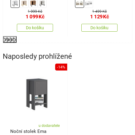
1 999 Kč
1 499 Kč
1 099
Kč
1 129
Kč
Do košíku
Do košíku
Next
Naposledy prohlížené
-14%
u dodavatele
Noční stolek Ema