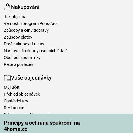
Nakupování
Jak objednat
Věrnostní program Pohoďáčci
Způsoby a ceny dopravy
Způsoby platby
Proč nakupovat u nás
Nastavení ochrany osobních údajů
Obchodní podmínky
Péče o povlečení
Vaše objednávky
Můj účet
Přehled objednávek
Časté dotazy
Reklamace
Odstoupení od kupní smlouvy
Pravidla zpracování recenzí
Principy a ochrana soukromí na
4home.cz