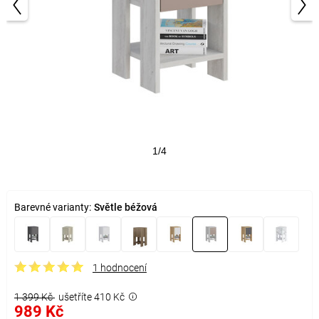
1/4
Barevné varianty:
Světle béžová
1 hodnocení
1 399 Kč
ušetříte 410 Kč
989 Kč