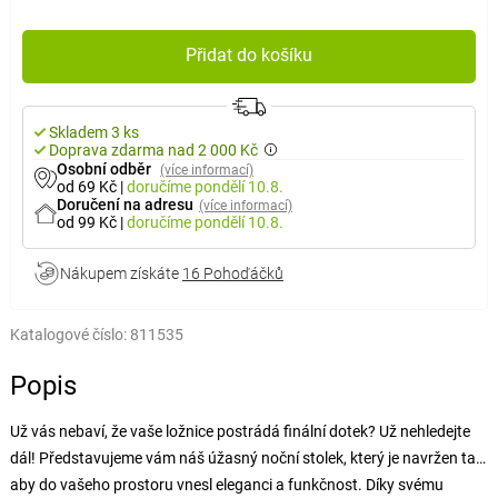
Přidat do košíku
Skladem 3 ks
Doprava zdarma nad 2 000 Kč
Osobní odběr
(více informací)
od 69 Kč
|
doručíme
pondělí 10.8.
Doručení na adresu
(více informací)
od 99 Kč
|
doručíme
pondělí 10.8.
Nákupem získáte
16 Pohoďáčků
Katalogové číslo:
811535
Popis
Už vás nebaví, že vaše ložnice postrádá finální dotek? Už nehledejte
dál! Představujeme vám náš úžasný noční stolek, který je navržen tak,
aby do vašeho prostoru vnesl eleganci a funkčnost. Díky svému