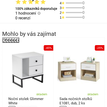
0
4
0
3
100% zákazníků doporučuje
0
2
1 hodnocení
0
1
0 recenzí
Mohlo by vás zajímat
Previous
%
-45%
-25%
skladem
skladem
Noční stolek Glimmer
Sada nočních stolků
White
E1081, dub, 2 ks