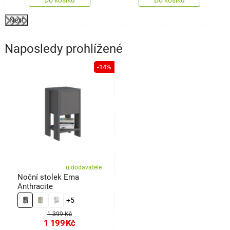
Do košíku
Do košíku
Next
Naposledy prohlížené
-14%
u dodavatele
Noční stolek Ema
Anthracite
+5
1 399 Kč
1 199
Kč