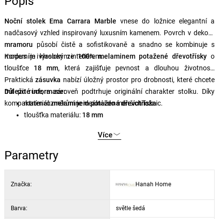
Popis
Noční stolek Ema Carrara Marble
vnese do ložnice elegantní a
nadčasový vzhled inspirovaný luxusním kamenem. Povrch v dekoru
mramoru
působí čistě a sofistikovaně a snadno se kombinuje s
moderním i klasickým interiérem.
Korpus je vyroben ze
100% melaminem potažené dřevotřísky
o
tloušťce
18 mm
, která zajišťuje pevnost a dlouhou životnost.
Praktická
zásuvka
nabízí úložný prostor pro drobnosti, které chcete
mít po ruce, a zároveň podtrhuje originální charakter stolku. Díky
Důležité informace:
kompaktním rozměrům je ideální i do menších ložnic.
materiál:
melaminem potažená dřevotříska
tloušťka materiálu:
18 mm
rozměry:
30 × 30 × 55 cm
Více
zásuvka, rozměry
30 × 30 × 27 cm
Parametry
Značka:
Hanah Home
Barva:
světle šedá