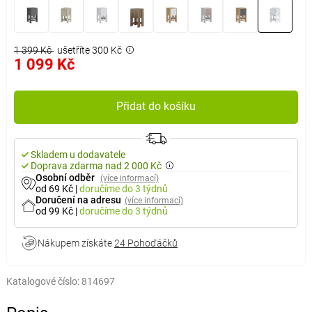
1 399 Kč
ušetříte 300 Kč
1 099 Kč
Přidat do košíku
Skladem u dodavatele
Doprava zdarma nad 2 000 Kč
Osobní odběr
(více informací)
od 69 Kč
|
doručíme
do 3 týdnů
Doručení na adresu
(více informací)
od 99 Kč
|
doručíme
do 3 týdnů
Nákupem získáte
24 Pohoďáčků
Katalogové číslo:
814697