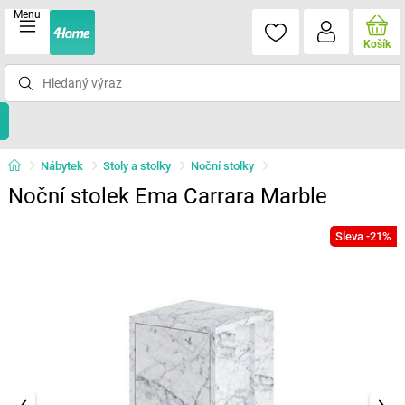
Menu
Košík
Nábytek
Stoly a stolky
Noční stolky
Noční stolek Ema Carrara Marble
Sleva -21%