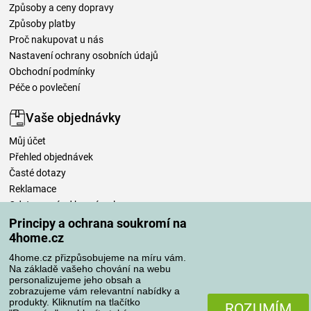
Způsoby a ceny dopravy
Způsoby platby
Proč nakupovat u nás
Nastavení ochrany osobních údajů
Obchodní podmínky
Péče o povlečení
Vaše objednávky
Můj účet
Přehled objednávek
Časté dotazy
Reklamace
Odstoupení od kupní smlouvy
Pravidla zpracování recenzí
Principy a ochrana soukromí na
4home.cz
Způsoby dopravy
4home.cz přizpůsobujeme na míru vám.
Na základě vašeho chování na webu
personalizujeme jeho obsah a
zobrazujeme vám relevantní nabídky a
produkty. Kliknutím na tlačítko
Způsoby platby
ROZUMÍM