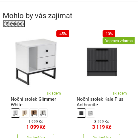
Mohlo by vás zajímat
Previous
%
-45%
-13%
Doprava zdarma
skladem
skladem
Noční stolek Glimmer
Noční stolek Kale Plus
White
Anthracite
1 999 Kč
3 599 Kč
1 099
Kč
3 119
Kč