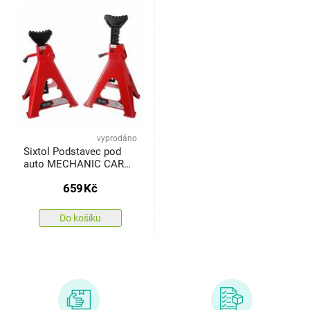
vyprodáno
Sixtol Podstavec pod
auto MECHANIC CAR
STAND PRO 6 t, 2 ks
659
Kč
Do košíku