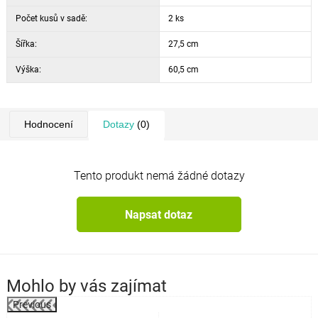
Počet kusů v sadě:
2 ks
Šířka:
27,5 cm
Výška:
60,5 cm
Hodnocení
Dotazy
(0)
Tento produkt nemá žádné dotazy
Napsat dotaz
Mohlo by vás zajímat
Previous