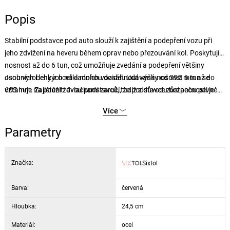
Popis
Stabilní podstavce pod auto slouží k zajištění a podepření vozu při
jeho zdvižení na heveru během oprav nebo přezouvání kol. Poskytují
nosnost až do 6 tun, což umožňuje zvedání a podepření většiny
osobních i lehkých nákladních vozidel. Udávaná nosnost 6 tun se
Jsou vyrobeny z oceli a mohou dosáhnout výšky od 395 mm až do
vztahuje na použití dvou podstavců, tudíž z důvodu bezpečnosti je
605 mm. Zajištění závlačkami zaručí, že podstavce zůstanou pevně
nutno použít vždy oba.
na svém místě, čímž se minimalizuje riziko nechtěného sklouznutí.
Více
Podpěry podstavců jsou vyrobeny z gumy, která poskytne pevné
podepření karoserie vozu a zároveň zabrání poškrábání laku.
Parametry
Značka:
Sixtol
Barva:
červená
Hloubka:
24,5 cm
Materiál:
ocel