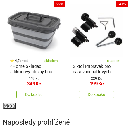
%
-22%
-41%
4,7
skladem
skladem
46x
4Home Skládací
Sixtol Přípravek pro
silikonový úložný box s
časování naftových
víkem Storage
motorů Mechanic
449 Kč
339 Kč
Engine Timing 6, VAG
349
Kč
199
Kč
TDI, 6 ks
Do košíku
Do košíku
Next
Naposledy prohlížené