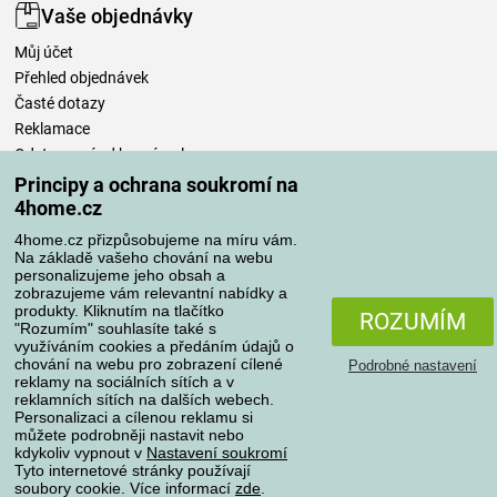
Vaše objednávky
Můj účet
Přehled objednávek
Časté dotazy
Reklamace
Odstoupení od kupní smlouvy
Pravidla zpracování recenzí
Principy a ochrana soukromí na
4home.cz
Způsoby dopravy
4home.cz přizpůsobujeme na míru vám.
Na základě vašeho chování na webu
personalizujeme jeho obsah a
zobrazujeme vám relevantní nabídky a
produkty. Kliknutím na tlačítko
Způsoby platby
ROZUMÍM
"Rozumím" souhlasíte také s
využíváním cookies a předáním údajů o
chování na webu pro zobrazení cílené
Podrobné nastavení
reklamy na sociálních sítích a v
Spolehlivý obchod
reklamních sítích na dalších webech.
Personalizaci a cílenou reklamu si
můžete podrobněji nastavit nebo
kdykoliv vypnout v
Nastavení soukromí
Tyto internetové stránky používají
soubory cookie. Více informací
zde
.