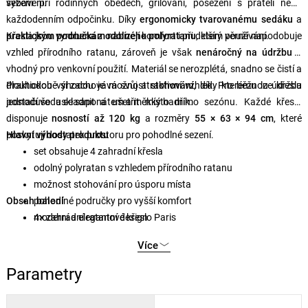
vybavení.
sezení při rodinných obědech, grilování, posezení s přáteli nebo
každodenním odpočinku. Díky
ergonomicky tvarovanému sedáku
a
praktickým područkám
Křesla jsou vyrobena z
odolného polyratanu
nabízejí komfort i při delším používání.
, který věrně napodobuje
vzhled přírodního ratanu, zároveň je však
nenáročný na údržbu
a
vhodný pro venkovní použití. Materiál se nerozplétá, snadno se čistí a
dlouhodobě si zachovává svůj atraktivní vzhled. Pro běžnou údržbu
Praktickou výhodou je možnost
stohování
, díky kterému lze křesla
postačí voda se saponátem a měkký hadřík.
jednoduše uskladnit a ušetřit místo mimo sezónu. Každé křeslo
disponuje
nosností až 120 kg
a rozměry
55 × 63 × 94 cm
, které
poskytují dostatek prostoru pro pohodlné sezení.
Hlavní výhody produktu
set obsahuje 4 zahradní křesla
odolný polyratan s vzhledem přírodního ratanu
možnost stohování pro úsporu místa
Obsah balení
pohodlné područky pro vyšší komfort
moderní a elegantní design
4× zahradní ratanové křeslo Paris
snadná údržba a čištění
Více
vhodné na zahradu, terasu i balkon
Parametry