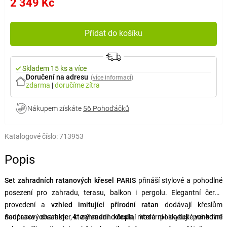
2 349 Kč
Přidat do košíku
Skladem 15 ks a více
Doručení na adresu
(více informací)
zdarma
|
doručíme
zítra
Nákupem získáte
56 Pohoďáčků
Katalogové číslo:
713953
Popis
Set zahradních ratanových křesel PARIS
přináší stylové a pohodlné
posezení pro zahradu, terasu, balkon i pergolu. Elegantní černé
provedení a
vzhled imitující přírodní ratan
dodávají křeslům
nadčasový charakter, který snadno doplní moderní i klasické venkovní
Souprava obsahuje
4 zahradní křesla
, která poskytují pohodlné