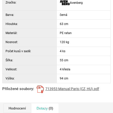
Značka:
Avenberg
Barva:
černá
Hloubka:
63 cm
Materiál:
PE ratan
Nosnost:
120 kg
Počet kusů v sadě:
4 ks
Šířka:
55 cm
Velikost:
4 křesla
Výška:
94 cm
Přiložené soubory:
713953 Manual Paris (CZ, HU).pdf
Hodnocení
Dotazy
(0)