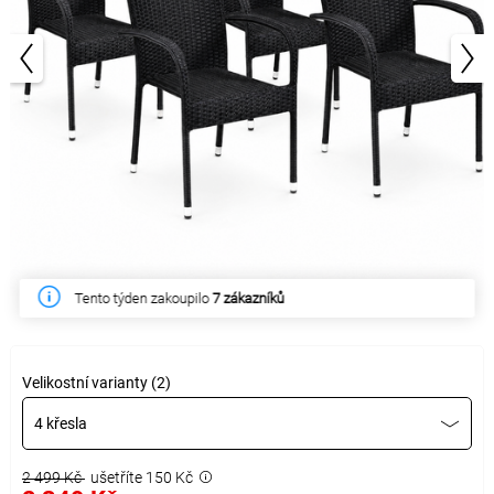
1/3
Tento týden zakoupilo
7 zákazníků
Velikostní varianty (2)
4 křesla
2 499 Kč
ušetříte 150 Kč