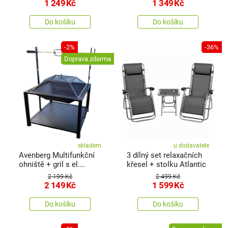
cm
1 249
Kč
1 349
Kč
Do košíku
Do košíku
-2%
-36%
Doprava zdarma
skladem
u dodavatele
Avenberg Multifunkční
3 dílný set relaxačních
ohniště + gril s el.
křesel + stolku Atlantic
jehlou Arizona, 63 x 63
2 199 Kč
2 499 Kč
cm
2 149
Kč
1 599
Kč
Do košíku
Do košíku