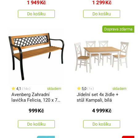
1 949
Kč
1 299
Kč
Do košíku
Do košíku
Doprava zdarma
4,1
skladem
5,0
skladem
14x
1x
Avenberg Zahradní
Jídelní set 4x židle +
lavička Felicia, 120 x 74
stůl Kampali, bílá
x 50 cm
999
Kč
4 999
Kč
Do košíku
Do košíku