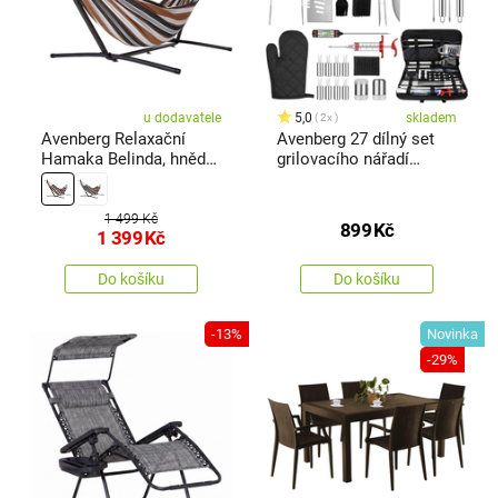
u dodavatele
5,0
skladem
2x
Avenberg Relaxační
Avenberg 27 dílný set
Hamaka Belinda, hnědá/
grilovacího nářadí
černá/šedá/bílá
Element
1 499 Kč
899
Kč
1 399
Kč
Do košíku
Do košíku
-13%
Novinka
-29%