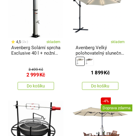
4,5
skladem
skladem
2x
Avenberg Solární sprcha
Avenberg Velký
Exclusive 40 l + nožní
polohovatelný slunečník
sprcha, v. 214 cm
Sunny LED 300, béžová
3 499 Kč
1 899
Kč
2 999
Kč
Do košíku
Do košíku
-4%
Doprava zdarma