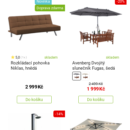
Novinka
-20%
Doprava zdarma
5,0
skladem
skladem
1x
Rozkládací pohovka
Avenberg Dvojitý
Niklas, hnědá
slunečník Fugas, šedá
2 499 Kč
2 999
Kč
1 999
Kč
Do košíku
Do košíku
-14%