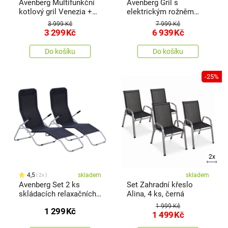
Avenberg Multifunkční
Avenberg Gril s
kotlový gril Venezia +
elektrickým rožněm
el.gril. jehla + pizza pec
Ferkel, 137 x 55 x 91 cm
3 999 Kč
7 999 Kč
3 299
Kč
6 939
Kč
Do košíku
Do košíku
-25%
2x
4,5
skladem
skladem
2x
Avenberg Set 2 ks
Set Zahradní křeslo
skládacích relaxačních
Alina, 4 ks, černá
křesel - lehátek Kent
1 999 Kč
1 299
Kč
1 499
Kč