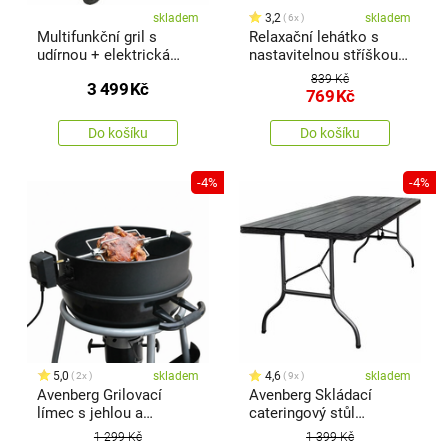
skladem
3,2
skladem
6x
Multifunkční gril s
Relaxační lehátko s
udírnou + elektrická
nastavitelnou stříškou
jehla Kristen, 41 x 115 x
Sebastian, černá
839 Kč
3 499
Kč
82 cm
769
Kč
Do košíku
Do košíku
-4%
-4%
5,0
skladem
4,6
skladem
2x
9x
Avenberg Grilovací
Avenberg Skládací
límec s jehlou a
cateringový stůl
motorem Ringo
Karsten, 180 x 75 x 73
1 299 Kč
1 399 Kč