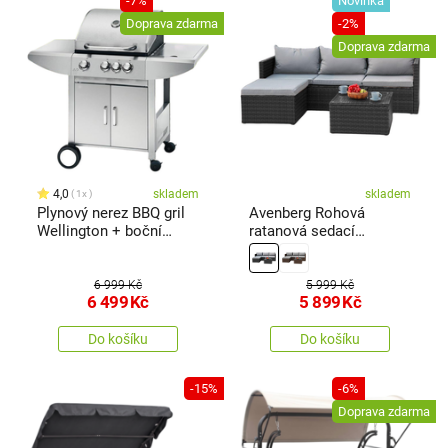
-7%
Novinka
Doprava zdarma
-2%
Doprava zdarma
4,0
skladem
skladem
1x
Plynový nerez BBQ gril
Avenberg Rohová
Wellington + boční
ratanová sedací
hořák + el. jehla-rožeň
souprava Calypso,
ZDARMA
černá/sv. šedá
6 999 Kč
5 999 Kč
6 499
Kč
5 899
Kč
Do košíku
Do košíku
-15%
-6%
Doprava zdarma