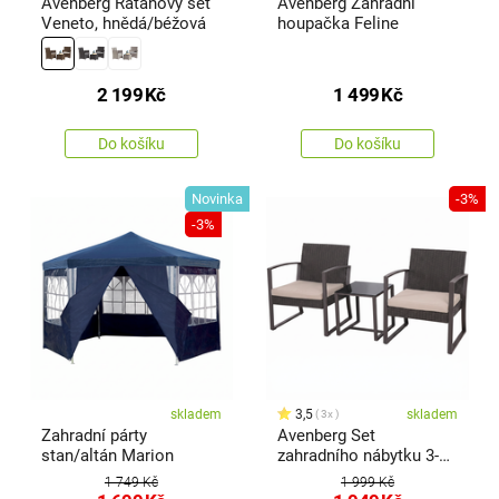
Avenberg Ratanový set
Avenberg Zahradní
Veneto, hnědá/béžová
houpačka Feline
2 199
Kč
1 499
Kč
Do košíku
Do košíku
Novinka
-3%
-3%
skladem
3,5
skladem
3x
Zahradní párty
Avenberg Set
stan/altán Marion
zahradního nábytku 3-
dílný Belfast
1 749 Kč
1 999 Kč