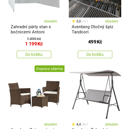
skladem
5,0
skladem
1x
Zahradní párty stan s
Avenberg Otočný špíz
bočnicemi Antoni
Tandoori
1 399 Kč
499
Kč
1 199
Kč
Do košíku
Do košíku
Doprava zdarma
skladem
4,4
skladem
5x