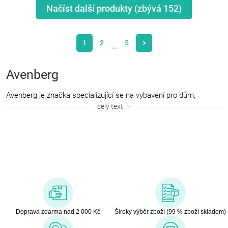
Načíst další produkty (zbývá
152
)
1
2
5
…
Avenberg
Avenberg je značka specializující se na vybavení pro dům,
zahradu a volný čas. V nabídce najdete zahradní nábytek, pergoly,
celý text
grily, skleníky, bazény i praktické vybavení do dílny a domácnosti.
Produkty Avenberg kombinují moderní design, funkčnost a
dostupnou cenu, díky čemuž jsou oblíbenou volbou pro pohodlné
a stylové bydlení i relaxaci na zahradě.
Doprava zdarma nad 2 000 Kč
Široký výběr zboží (99 % zboží skladem)