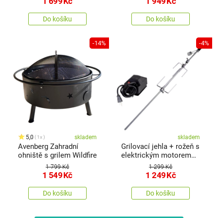
1 699
Kč
1 949
Kč
Do košíku
Do košíku
-14%
-4%
5,0
skladem
skladem
1x
Avenberg Zahradní
Grilovací jehla + rožeň s
ohniště s grilem Wildfire
elektrickým motorem
220V Fresca
1 799 Kč
1 299 Kč
1 549
Kč
1 249
Kč
Do košíku
Do košíku