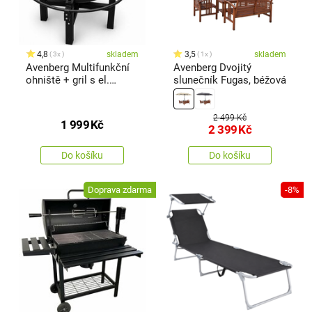
4,8
skladem
3,5
skladem
3x
1x
Avenberg Multifunkční
Avenberg Dvojitý
ohniště + gril s el.
slunečník Fugas, béžová
jehlou Kentucky
2 499 Kč
1 999
Kč
2 399
Kč
Do košíku
Do košíku
Doprava zdarma
-8%