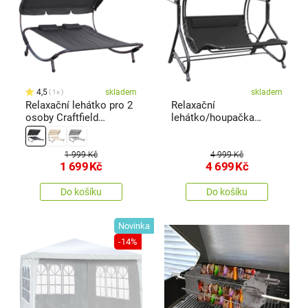
4,5
skladem
skladem
1x
Relaxační lehátko pro 2
Relaxační
osoby Craftfield
lehátko/houpačka
Bahama, černá
Portorico pro 2 osoby
1 999 Kč
4 999 Kč
1 699
Kč
4 699
Kč
Do košíku
Do košíku
Novinka
-14%