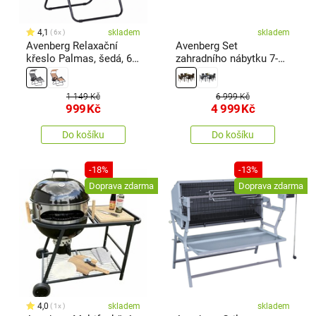
4,1
skladem
skladem
6x
Avenberg Relaxační
Avenberg Set
křeslo Palmas, šedá, 67
zahradního nábytku 7-
x 90 x 110 cm
dílný Saona, hnědá
1 149 Kč
6 999 Kč
999
Kč
4 999
Kč
Do košíku
Do košíku
-18%
-13%
Doprava zdarma
Doprava zdarma
4,0
skladem
skladem
1x