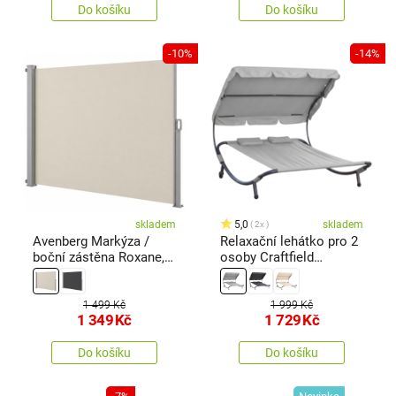
Do košíku
Do košíku
-10%
-14%
skladem
5,0
skladem
2x
Avenberg Markýza /
Relaxační lehátko pro 2
boční zástěna Roxane,
osoby Craftfield
béžová, béžová
Bahama, šedá
1 499 Kč
1 999 Kč
1 349
Kč
1 729
Kč
Do košíku
Do košíku