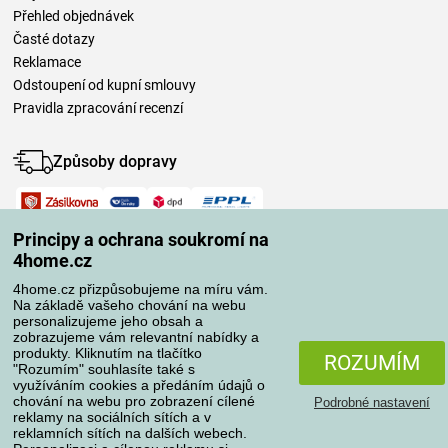
Přehled objednávek
Časté dotazy
Reklamace
Odstoupení od kupní smlouvy
Pravidla zpracování recenzí
Způsoby dopravy
Způsoby platby
Principy a ochrana soukromí na
4home.cz
4home.cz přizpůsobujeme na míru vám.
Spolehlivý obchod
Na základě vašeho chování na webu
personalizujeme jeho obsah a
zobrazujeme vám relevantní nabídky a
produkty. Kliknutím na tlačítko
ROZUMÍM
"Rozumím" souhlasíte také s
využíváním cookies a předáním údajů o
chování na webu pro zobrazení cílené
Podrobné nastavení
reklamy na sociálních sítích a v
reklamních sítích na dalších webech.