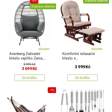
-8%
Doprava zdarma
Doprava zdarma
skladem
skladem
Avenberg Zahradní
Komfortní relaxační
křeslo vajíčko Zaira,
křeslo s
šedá
taburetemTreviso, tm.
3 999 Kč
3 999
Kč
hnědá
3 699
Kč
Do košíku
Do košíku
-7%