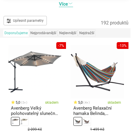
Více
Upřesnit parametry
192 produktů
Doporučujeme
Nejprodávanější
Nejlevnější
Nejdražší
-7%
-13%
5,0
skladem
5,0
skladem
2x
4x
Avenberg Velký
Avenberg Relaxační
polohovatelný slunečník
hamaka Belinda,
Sunny LED 300, šedá
červená-bílá-žlutá-tyrkys
2 099 Kč
1 499 Kč