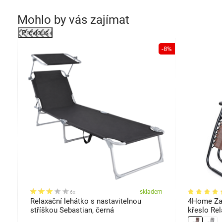
Mohlo by vás zajímat
Previous
-12%
-8%
em
skladem
6x
s,
Relaxační lehátko s nastavitelnou
4Home Zah
stříškou Sebastian, černá
křeslo Rel