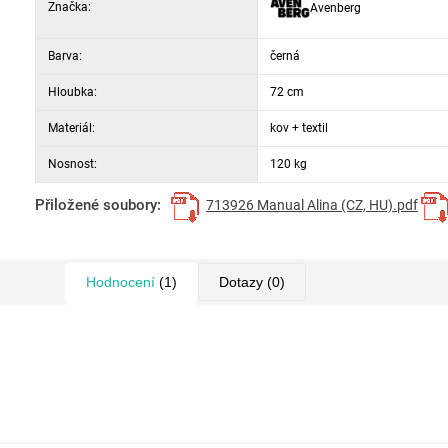
Značka:
Avenberg
Barva:
černá
Hloubka:
72 cm
Materiál:
kov + textil
Nosnost:
120 kg
Přiložené soubory:
713926 Manual Alina (CZ, HU).pdf
Hodnocení
(1)
Dotazy
(0)