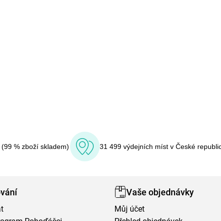
í (99 % zboží skladem)
31 499 výdejních míst v České republi
vání
Vaše objednávky
t
Můj účet