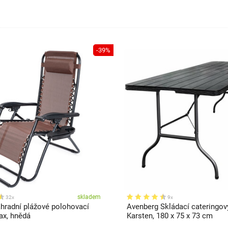
-39%
skladem
32x
9x
radní plážové polohovací
Avenberg Skládací cateringový
ax, hnědá
Karsten, 180 x 75 x 73 cm