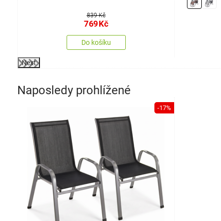
839 Kč
769
Kč
Do košíku
Next
Naposledy prohlížené
-17%