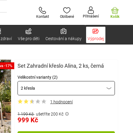
Přihlášení
Kontakt
Oblíbené
Košík
 zdraví
Vše pro děti
Cestování a nákupy
Výprodej
Set Zahradní křeslo Alina, 2 ks, černá
va -17%
Velikostní varianty (2)
2 křesla
1 hodnocení
1 199 Kč
ušetříte 200 Kč
999 Kč