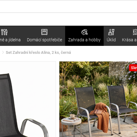
ě a jídelna
Domácí spotřebiče
Zahrada a hobby
Úklid
Krása a
Set Zahradní křeslo Alina, 2 ks, černá
Sle