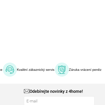
ce
Kvalitní zákaznický servis
Záruka vrácení peněz
Odebírejte novinky z 4home!