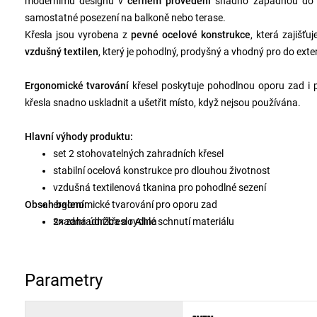
modernímu designu v
černém provedení
snadno zapadnou do ja
samostatné posezení na balkoně nebo terase.
Křesla jsou vyrobena z
pevné ocelové konstrukce
, která zajišťu
vzdušný textilen
, který je pohodlný, prodyšný a vhodný pro do exte
Ergonomické tvarování
křesel poskytuje pohodlnou oporu zad i p
křesla snadno uskladnit a ušetřit místo, když nejsou používána.
Hlavní výhody produktu:
set 2 stohovatelných zahradních křesel
stabilní ocelová konstrukce pro dlouhou životnost
vzdušná textilenová tkanina pro pohodlné sezení
Obsah balení:
ergonomické tvarování pro oporu zad
snadná údržba a rychlé schnutí materiálu
2× zahradní křeslo Alina
univerzální využití na zahradu, balkon i terasu
Parametry