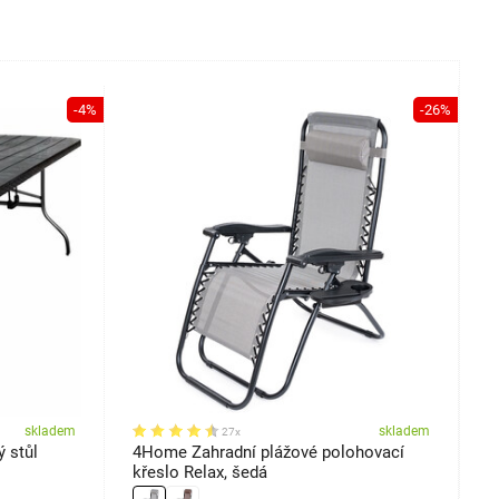
-4%
-26%
skladem
skladem
27x
 stůl
4Home Zahradní plážové polohovací
A
křeslo Relax, šedá
š