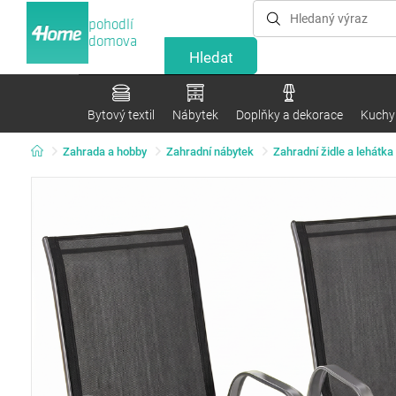
pohodlí
domova
Bytový textil
Nábytek
Doplňky a dekorace
Kuchyn
Zahrada a hobby
Zahradní nábytek
Zahradní židle a lehátka