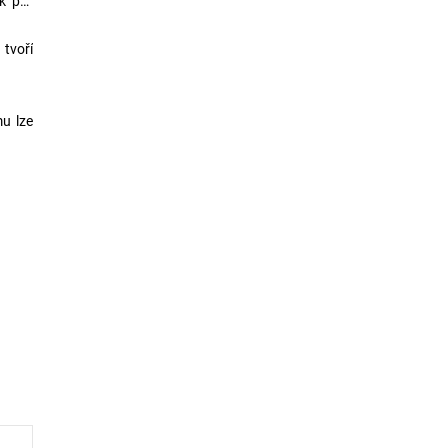
k pro
 tvoří
mu lze