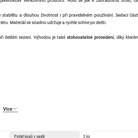
kéhokoliv venkovního prostoru. Hodí se jak k zahradnímu stolu, ta
je stabilitu a dlouhou životnost i při pravidelném používání. Sedací část
riéru. Materiál se snadno udržuje a rychle schne po dešti.
ři delším sezení. Výhodou je také
stohovatelné provedení
, díky které
Více
Počet kusů v sadě:
2 ks