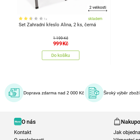
2 velikosti
skladem
1x
Set Zahradní křeslo Alina, 2 ks, černá
1 199 Kč
999
Kč
Do košíku
Doprava zdarma nad 2 000 Kč
Široký výběr zbož
O nás
Nakupo
Kontakt
Jak objedna