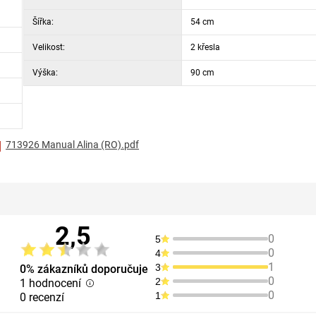
Šířka:
54 cm
Velikost:
2 křesla
Výška:
90 cm
713926 Manual Alina (RO).pdf
2,5
0
5
0
4
1
3
0% zákazníků doporučuje
0
2
1 hodnocení
0
1
0 recenzí