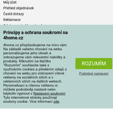
Můj účet
Přehled objednávek
Časté dotazy
Reklamace
Odstoupení od kupní smlouvy
Pravidla zpracování recenzí
Principy a ochrana soukromí na
4home.cz
Způsoby dopravy
4home.cz přizpůsobujeme na míru vám.
Na základě vašeho chování na webu
personalizujeme jeho obsah a
zobrazujeme vám relevantní nabídky a
produkty. Kliknutím na tlačítko
Způsoby platby
ROZUMÍM
"Rozumím" souhlasíte také s
využíváním cookies a předáním údajů o
chování na webu pro zobrazení cílené
Podrobné nastavení
reklamy na sociálních sítích a v
Spolehlivý obchod
reklamních sítích na dalších webech.
Personalizaci a cílenou reklamu si
můžete podrobněji nastavit nebo
kdykoliv vypnout v
Nastavení soukromí
Tyto internetové stránky používají
soubory cookie. Více informací
zde
.