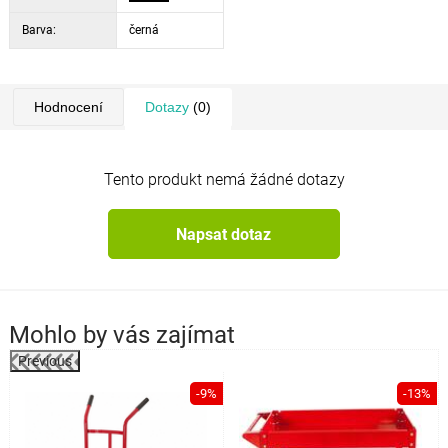
automatické vypnutí: Ano
automatické podsvícení displeje: Ano
Barva:
černá
mechanické blokování: Ano
Hodnocení
Dotazy
(0)
Tento produkt nemá žádné dotazy
Napsat dotaz
Mohlo by vás zajímat
Previous
%
-9%
-13%