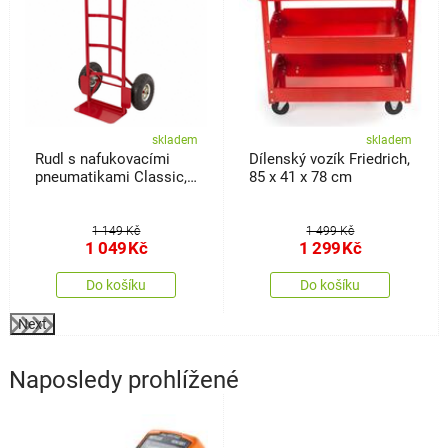
skladem
skladem
Rudl s nafukovacími
Dílenský vozík Friedrich,
pneumatikami Classic,
85 x 41 x 78 cm
18 x 36 x 113 cm
1 149 Kč
1 499 Kč
1 049
Kč
1 299
Kč
Do košíku
Do košíku
Next
Naposledy prohlížené