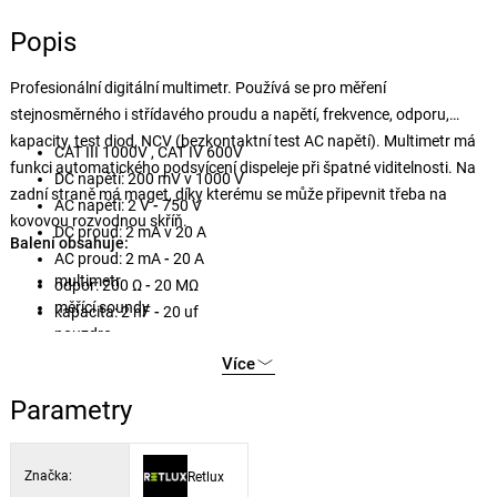
Popis
Profesionální digitální multimetr. Používá se pro měření
stejnosměrného i střídavého proudu a napětí, frekvence, odporu,
kapacity, test diod, NCV (bezkontaktní test AC napětí). Multimetr má
CAT III 1000V , CAT IV 600V
funkci automatického podsvícení dispeleje při špatné viditelnosti. Na
DC napětí: 200 mV v 1000 V
zadní straně má maget, díky kterému se může připevnit třeba na
AC napětí: 2 V
-
750 V
kovovou rozvodnou skříň.
DC proud: 2 mA v 20 A
Balení obsahuje:
AC proud: 2 mA
-
20 A
multimetr
odpor: 200 Ω
-
20 MΩ
měřící soundy
kapacita: 2 nF
-
20 uf
pouzdro
výběr rozahu: Manual
Více
test diod: Ano
hFE test: Ano
Parametry
akustický test: Ano
NCV test: Ano
Data Hold: Ano
Značka:
Retlux