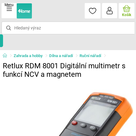
Menu
Košík
Zahrada a hobby
Dílna a nářadí
Ruční nářadí
Retlux RDM 8001 Digitální multimetr s
funkcí NCV a magnetem