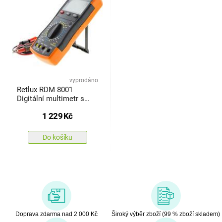
vyprodáno
Retlux RDM 8001
Digitální multimetr s
funkcí NCV a magnetem
1 229
Kč
Do košíku
Doprava zdarma nad 2 000 Kč
Široký výběr zboží (99 % zboží skladem)