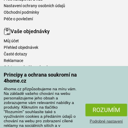
Nastavení ochrany osobních údajů
Obchodní podmínky
Péče o povlečení
Vaše objednávky
Můj účet
Přehled objednávek
Časté dotazy
Reklamace
Odstoupení od kupní smlouvy
Pravidla zpracování recenzí
Principy a ochrana soukromí na
4home.cz
Způsoby dopravy
4home.cz přizpůsobujeme na míru vám.
Na základě vašeho chování na webu
personalizujeme jeho obsah a
zobrazujeme vám relevantní nabídky a
produkty. Kliknutím na tlačítko
Způsoby platby
ROZUMÍM
"Rozumím" souhlasíte také s
využíváním cookies a předáním údajů o
chování na webu pro zobrazení cílené
Podrobné nastavení
reklamy na sociálních sítích a v