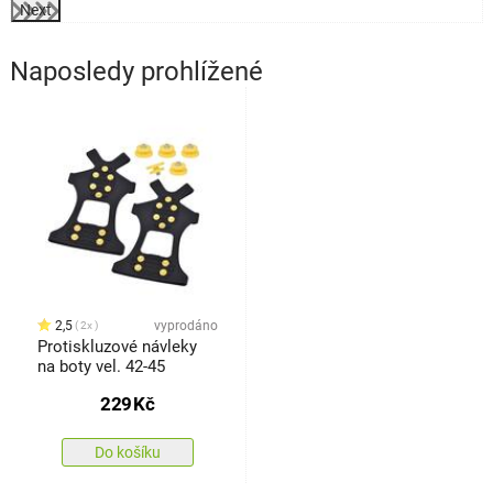
Next
Naposledy prohlížené
2,5
vyprodáno
2x
Protiskluzové návleky
na boty vel. 42-45
229
Kč
Do košíku