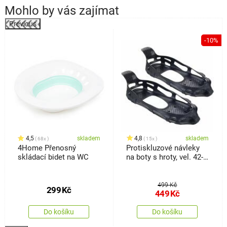
Mohlo by vás zajímat
Previous
%
-10%
4,5
skladem
4,8
skladem
68x
15x
4Home Přenosný
Protiskluzové návleky
skládací bidet na WC
na boty s hroty, vel. 42-
46
499 Kč
299
Kč
449
Kč
Do košíku
Do košíku