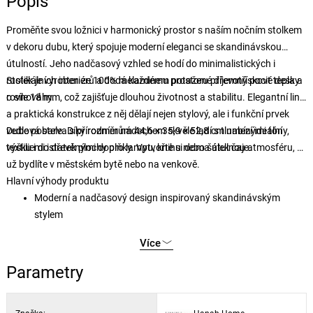
Popis
Proměňte svou ložnici v harmonický prostor s naším nočním stolkem
v dekoru dubu, který spojuje moderní eleganci se skandinávskou
útulností. Jeho nadčasový vzhled se hodí do minimalistických i
rustikálních interiérů a dodá každému prostoru příjemný pocit tepla a
Stolek je vyroben ze 100% melaminem potažené dřevotřískové desky
rovnováhy.
o síle 18 mm, což zajišťuje dlouhou životnost a stabilitu. Elegantní linie
a praktická konstrukce z něj dělají nejen stylový, ale i funkční prvek
vedle postele. Díky rozměrům 44,6 × 35,9 × 52,8 cm nabízí ideální
Dubová barva s přírodním nádechem skvěle ladí s tlumenými tóny,
výšku i dostatek plochy pro lampu, knihu nebo šálek čaje.
textiliemi i dřevěnými doplňky. Vytvořte si doma útulnou atmosféru, ať
už bydlíte v městském bytě nebo na venkově.
Hlavní výhody produktu
Moderní a nadčasový design inspirovaný skandinávským
stylem
Povrch z odolné melaminované dřevotřísky
Více
Robustní konstrukce s dlouhou životností
Elegantní dubový dekor pro hřejivou atmosféru
Parametry
Kompaktní rozměry vhodné i do menších prostor
Materiál: 100% melaminovaná dřevotříska