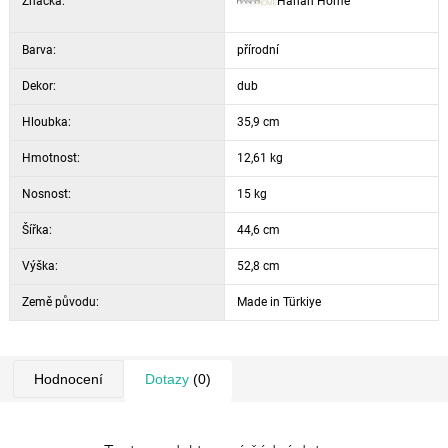
Značka:
Hanah Home
Tloušťka desky: 18 mm
Šířka: 44,6 cm
Barva:
Hloubka: 35,9 cm
přírodní
Výška: 52,8 cm
Dekor:
dub
Výška zásuvky: 15,5 cm
Hloubka:
Barva: dub
35,9 cm
Hmotnost:
12,61 kg
Nosnost:
15 kg
Šířka:
44,6 cm
Výška:
52,8 cm
Země původu:
Made in Türkiye
Hodnocení
Dotazy
(0)