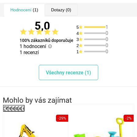
Hodnocení
(1)
Dotazy
(0)
5,0
1
5
0
4
0
3
100% zákazníků doporučuje
0
2
1 hodnocení
0
1
1 recenzí
Všechny recenze (1)
Mohlo by vás zajímat
Previous
%
-29%
-2%