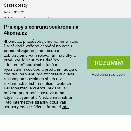
Časté dotazy
Reklamace
Odstoupení od kupní smlouvy
Pravidla zpracování recenzí
Principy a ochrana soukromí na
4home.cz
Způsoby dopravy
4home.cz přizpůsobujeme na míru vám.
Na základě vašeho chování na webu
personalizujeme jeho obsah a
zobrazujeme vám relevantní nabídky a
produkty. Kliknutím na tlačítko
Způsoby platby
ROZUMÍM
"Rozumím" souhlasíte také s
využíváním cookies a předáním údajů o
chování na webu pro zobrazení cílené
Podrobné nastavení
reklamy na sociálních sítích a v
Spolehlivý obchod
reklamních sítích na dalších webech.
Personalizaci a cílenou reklamu si
můžete podrobněji nastavit nebo
kdykoliv vypnout v
Nastavení soukromí
Tyto internetové stránky používají
soubory cookie. Více informací
zde
.
Ochrana osobních údajů
O souborech cookies