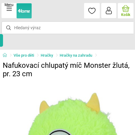
Menu
Košík
Vše pro děti
Hračky
Hračky na zahradu
Nafukovací chlupatý míč Monster žlutá,
pr. 23 cm