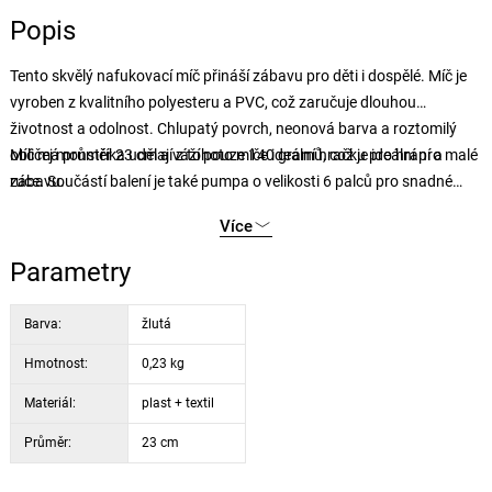
Popis
Tento skvělý nafukovací míč přináší zábavu pro děti i dospělé. Míč je
vyroben z kvalitního polyesteru a PVC, což zaručuje dlouhou
životnost a odolnost. Chlupatý povrch, neonová barva a roztomilý
obličej monstříka udělají z tohoto míče ideální hračku pro hraní a
Míč má průměr 23 cm a váží pouze 140 gramů, což je ideální pro malé
zábavu.
ruce. Součástí balení je také pumpa o velikosti 6 palců pro snadné
nafouknutí.
Více
Parametry
Barva:
žlutá
Hmotnost:
0,23 kg
Materiál:
plast + textil
Průměr:
23 cm