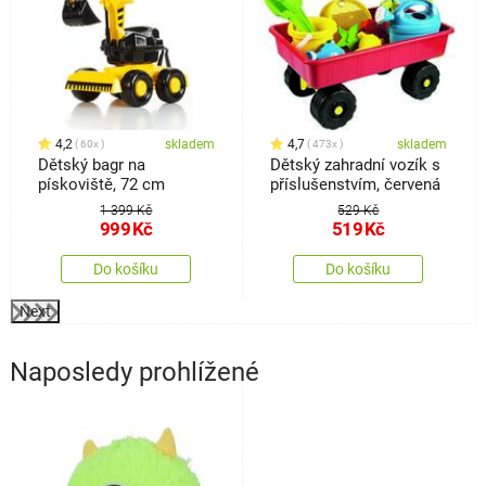
4,2
skladem
4,7
skladem
60x
473x
Dětský bagr na
Dětský zahradní vozík s
pískoviště, 72 cm
příslušenstvím, červená
1 399 Kč
529 Kč
999
Kč
519
Kč
Do košíku
Do košíku
Next
Naposledy prohlížené