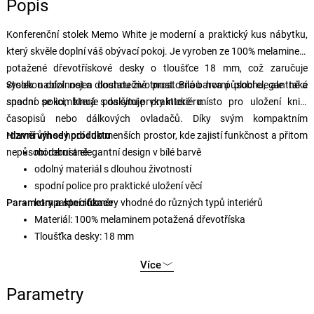
Popis
Konferenční stolek Memo White je moderní a praktický kus nábytku,
který skvěle doplní váš obývací pokoj. Je vyroben ze 100% melaminem
potažené dřevotřískové desky o tloušťce 18 mm, což zaručuje
vysokou odolnost a dlouhou životnost. Bílá barva působí elegantně a
Stolek nabízí nejen dostatečně prostornou horní plochu, ale také
snadno se kombinuje s dalšími prvky interiéru.
spodní polici, která poskytuje praktické místo pro uložení knih,
časopisů nebo dálkových ovladačů. Díky svým kompaktním
rozměrům se hodí i do menších prostor, kde zajistí funkčnost a přitom
Hlavní výhody produktu
nepůsobí robustně.
moderní a elegantní design v bílé barvě
odolný materiál s dlouhou životností
spodní police pro praktické uložení věcí
Parametry a specifikace
kompaktní rozměry vhodné do různých typů interiérů
Materiál: 100% melaminem potažená dřevotříska
Tloušťka desky: 18 mm
Rozměry: šířka 86,8 cm, hloubka 50 cm, výška 32,4 cm
Více
Šířka spodní police: 15 cm
Barva: bílá
Parametry