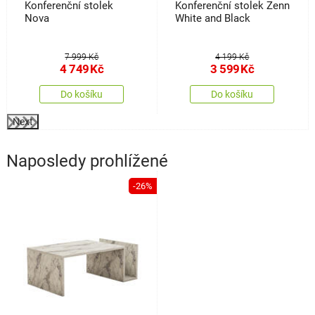
Konferenční stolek
Konferenční stolek Zenn
Nova
White and Black
7 999 Kč
4 199 Kč
4 749
Kč
3 599
Kč
Do košíku
Do košíku
Next
Naposledy prohlížené
-26%