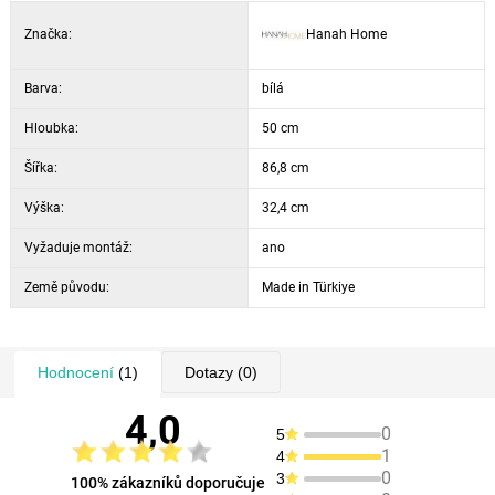
Značka:
Hanah Home
Barva:
bílá
Hloubka:
50 cm
Šířka:
86,8 cm
Výška:
32,4 cm
Vyžaduje montáž:
ano
Země původu:
Made in Türkiye
Hodnocení
(1)
Dotazy
(0)
4,0
0
5
1
4
0
3
100% zákazníků doporučuje