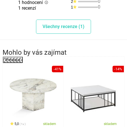
0
2
1 hodnocení
0
1
1 recenzí
Všechny recenze (1)
Mohlo by vás zajímat
Previous
%
-41%
-14%
5,0
skladem
skladem
1x