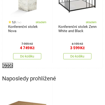
5,0
skladem
skladem
1x
Konferenční stolek
Konferenční stolek Zenn
Nova
White and Black
7 999 Kč
4 199 Kč
4 749
Kč
3 599
Kč
Do košíku
Do košíku
Next
Naposledy prohlížené