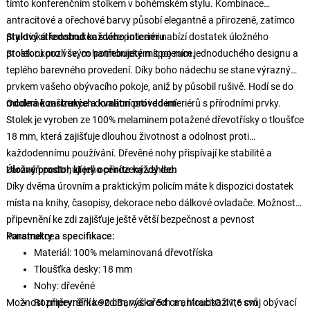
tímto konferenčním stolkem v bohémském stylu. Kombinace
antracitové a ořechové barvy působí elegantně a přirozeně, zatímco
praktická konstrukce s více policemi nabízí dostatek úložného
Stylový středobod každého interiéru
prostoru pro vše, co potřebujete mít po ruce.
Stolek okouzlí svým harmonickým spojením jednoduchého designu a
teplého barevného provedení. Díky boho nádechu se stane výrazným
prvkem vašeho obývacího pokoje, aniž by působil rušivě. Hodí se do
moderně zařízených domácností i do interiérů s přírodními prvky.
Odolná konstrukce a kvalitní provedení
Stolek je vyroben ze 100% melaminem potažené dřevotřísky o tloušťce
18 mm, která zajišťuje dlouhou životnost a odolnost proti
každodennímu používání. Dřevěné nohy přispívají ke stabilitě a
zároveň podtrhují jeho přirozený vzhled.
Úložný prostor, který oceníte každý den
Díky dvěma úrovním a praktickým policím máte k dispozici dostatek
místa na knihy, časopisy, dekorace nebo dálkové ovladače. Možnost
připevnění ke zdi zajišťuje ještě větší bezpečnost a pevnost
konstrukce.
Parametry a specifikace:
Materiál: 100% melaminovaná dřevotříska
Tloušťka desky: 18 mm
Nohy: dřevěné
Možnost připevnění ke zdiBarva: ořech a antracitOživte svůj obývací
Rozměry: šířka 90 cm, výška 54 cm, hloubka 41,6 cm