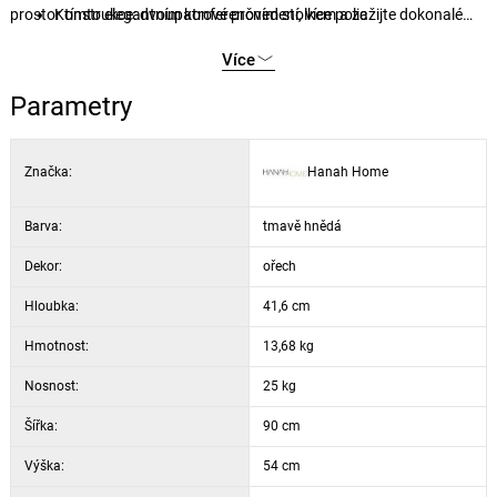
prostor tímto elegantním konferenčním stolkem a zažijte dokonalé
Konstrukce: dvoupatrové provedení, více polic
spojení stylu, funkčnosti a pohodlí.
Více
Parametry
Značka:
Hanah Home
Barva:
tmavě hnědá
Dekor:
ořech
Hloubka:
41,6 cm
Hmotnost:
13,68 kg
Nosnost:
25 kg
Šířka:
90 cm
Výška:
54 cm