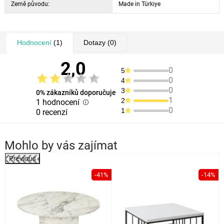
Země původu:
Made in Türkiye
Hodnocení
(1)
Dotazy
(0)
2,0
0
5
0
4
0
3
0% zákazníků doporučuje
1
2
1 hodnocení
0
1
0 recenzí
Mohlo by vás zajímat
Previous
%
-41%
-14%