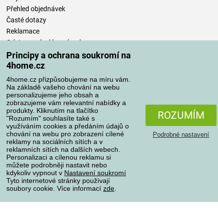
Přehled objednávek
Časté dotazy
Reklamace
Odstoupení od kupní smlouvy
Pravidla zpracování recenzí
Principy a ochrana soukromí na
4home.cz
Způsoby dopravy
4home.cz přizpůsobujeme na míru vám.
Na základě vašeho chování na webu
personalizujeme jeho obsah a
zobrazujeme vám relevantní nabídky a
produkty. Kliknutím na tlačítko
Způsoby platby
ROZUMÍM
"Rozumím" souhlasíte také s
využíváním cookies a předáním údajů o
chování na webu pro zobrazení cílené
Podrobné nastavení
reklamy na sociálních sítích a v
Spolehlivý obchod
reklamních sítích na dalších webech.
Personalizaci a cílenou reklamu si
můžete podrobněji nastavit nebo
kdykoliv vypnout v
Nastavení soukromí
Tyto internetové stránky používají
soubory cookie. Více informací
zde
.