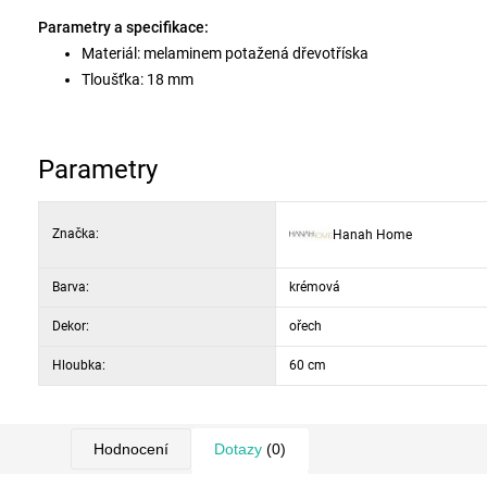
Parametry a specifikace:
Materiál: melaminem potažená dřevotříska
Tloušťka: 18 mm
Rozměry: 105 × 34,6 × 60 cm (š × v × h)
Barva: bílý mramor a ořech
Parametry
Značka:
Hanah Home
Barva:
krémová
Dekor:
ořech
Hloubka:
60 cm
Hodnocení
Dotazy
(0)