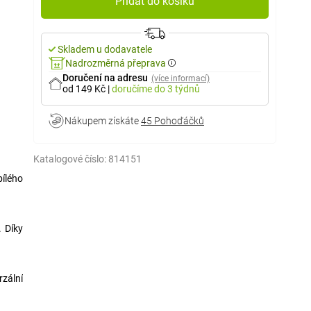
Přidat do košíku
Skladem u dodavatele
Nadrozměrná přeprava
Doručení na adresu
(více informací)
od 149 Kč
|
doručíme
do 3 týdnů
Nákupem získáte
45 Pohoďáčků
Katalogové číslo:
814151
bílého
 Díky
rzální