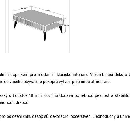
álním doplňkem pro moderní i klasické interiéry. V kombinaci dekoru 
e do vašeho obývacího pokoje a vytvoří příjemnou atmosféru.
esky o tloušťce 18 mm, což mu dodává potřebnou pevnost a stabilitu.
 snadnou údržbou.
ro odložení knih, časopisů, dekorací či občerstvení. Jednoduchý a unive