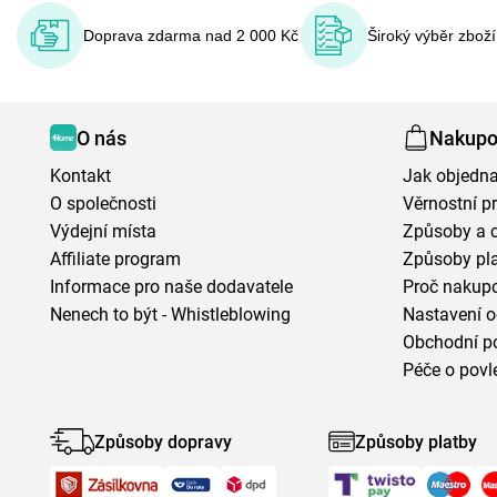
Doprava zdarma nad 2 000 Kč
Široký výběr zbož
O nás
Nakupo
Kontakt
Jak objedna
O společnosti
Věrnostní 
Výdejní místa
Způsoby a 
Affiliate program
Způsoby pl
Informace pro naše dodavatele
Proč nakupo
Nenech to být - Whistleblowing
Nastavení o
Obchodní p
Péče o povl
Způsoby dopravy
Způsoby platby