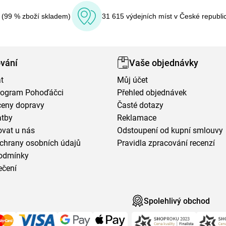
í (99 % zboží skladem)
31 615 výdejních míst v České republi
vání
Vaše objednávky
t
Můj účet
program Pohoďáčci
Přehled objednávek
ceny dopravy
Časté dotazy
atby
Reklamace
vat u nás
Odstoupení od kupní smlouvy
chrany osobních údajů
Pravidla zpracování recenzí
odmínky
ečení
Spolehlivý obchod