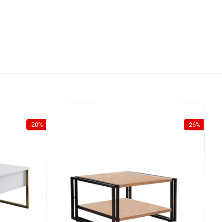
-20%
-26%