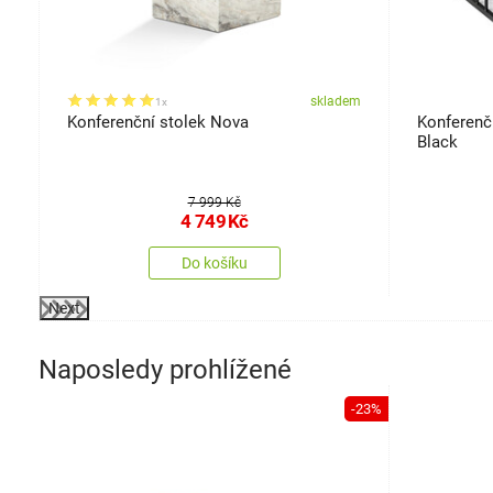
em
skladem
1x
Konferenční stolek Nova
Konferenč
Black
7 999 Kč
4 749
Kč
Do košíku
Next
Naposledy prohlížené
-23%