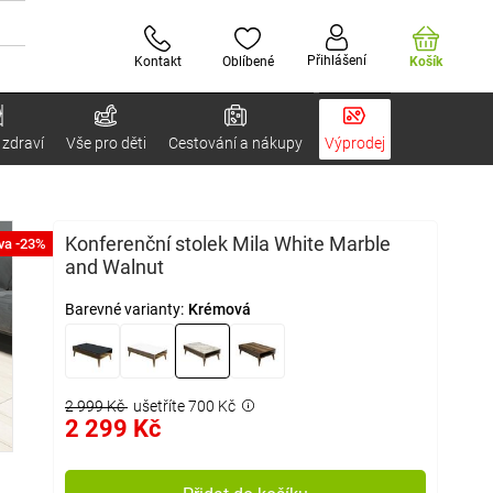
Přihlášení
Kontakt
Oblíbené
Košík
 zdraví
Vše pro děti
Cestování a nákupy
Výprodej
Konferenční stolek Mila White Marble
va -23%
and Walnut
Barevné varianty:
Krémová
2 999 Kč
ušetříte 700 Kč
2 299 Kč