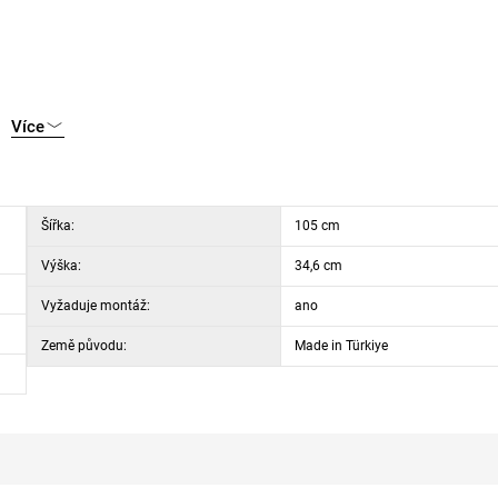
Více
Šířka:
105 cm
Výška:
34,6 cm
Vyžaduje montáž:
ano
Země původu:
Made in Türkiye