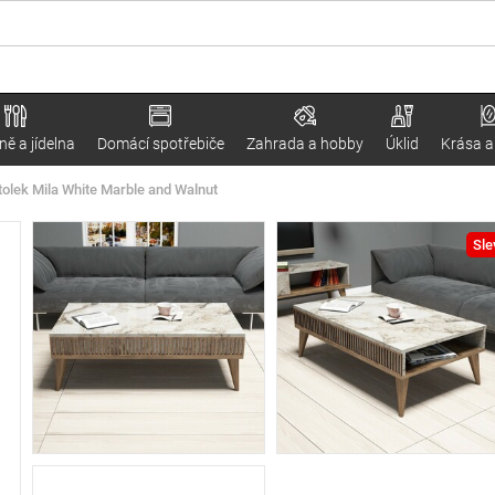
ě a jídelna
Domácí spotřebiče
Zahrada a hobby
Úklid
Krása a
tolek Mila White Marble and Walnut
Sle