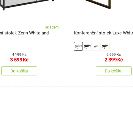
skladem
ní stolek Zenn White and
Konferenční stolek Luxe Whit
4 199 Kč
2 999 Kč
3 599
Kč
2 399
Kč
Do košíku
Do košíku