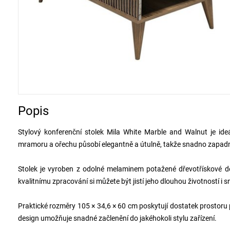
Popis
Stylový konferenční stolek Mila White Marble and Walnut je ide
mramoru a ořechu působí elegantně a útulně, takže snadno zapadn
Stolek je vyroben z odolné melaminem potažené dřevotřískové d
kvalitnímu zpracování si můžete být jistí jeho dlouhou životností i
Praktické rozměry 105 × 34,6 × 60 cm poskytují dostatek prostoru p
design umožňuje snadné začlenění do jakéhokoli stylu zařízení.