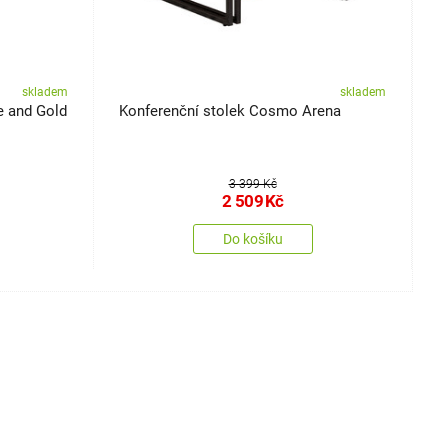
skladem
skladem
e and Gold
Konferenční stolek Cosmo Arena
K
3 399 Kč
2 509
Kč
Do košíku