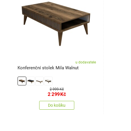
u dodavatele
Konferenční stolek Mila Walnut
2 999 Kč
2 299
Kč
Do košíku