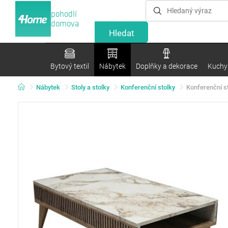
pohodlí
domova
Bytový textil
Nábytek
Doplňky a dekorace
Kuchyn
Nábytek
Stoly a stolky
Konferenční stolky
Konferenční s