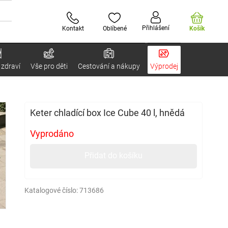
Přihlášení
Kontakt
Oblíbené
Košík
 zdraví
Vše pro děti
Cestování a nákupy
Výprodej
Keter chladící box Ice Cube 40 l, hnědá
Vyprodáno
Přidat do košíku
Katalogové číslo:
713686