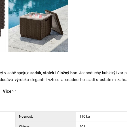
erý v sobě spojuje
sedák, stolek i úložný box
. Jednoduchý kubický tvar 
odává výrobku elegantní vzhled a snadno ho sladí s ostatním zahr
Více
 nebo drobných doplňků. ICE CUBE lze využít jako pohodlný
sedák
, pra
 řešení i do menších prostor. Robustní plastové provedení zajišťuje stabi
Nosnost:
110 kg
Objem:
40 l