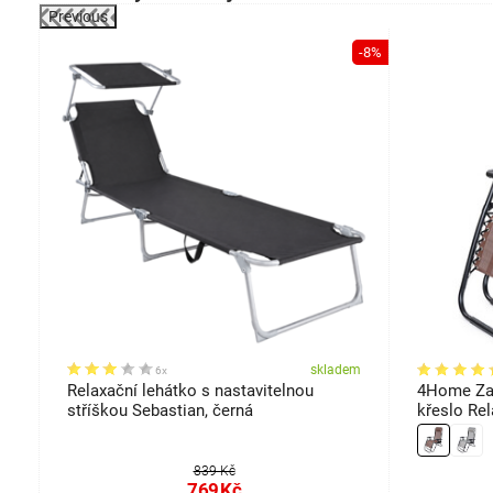
použití: exteriér
Previous
odolnost: UV záření a povětrnostní vlivy
-8%
darma
em
skladem
6x
Relaxační lehátko s nastavitelnou
4Home Zah
stříškou Sebastian, černá
křeslo Rel
839 Kč
769
Kč