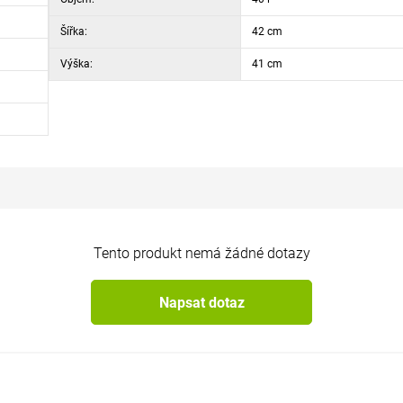
e vhodný pro celoroční venkovní použití. Povrch se navíc velmi snadno udr
Šířka:
42 cm
Výška:
41 cm
Tento produkt nemá žádné dotazy
Napsat dotaz