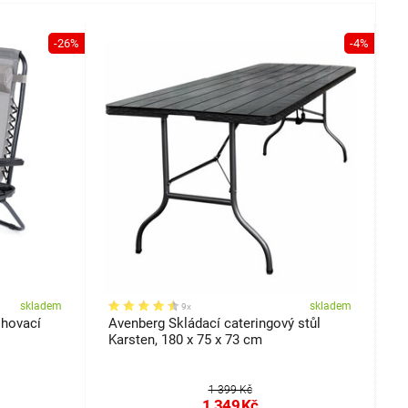
-26%
-4%
skladem
skladem
9x
ohovací
Avenberg Skládací cateringový stůl
A
Karsten, 180 x 75 x 73 cm
š
1 399 Kč
1 349
Kč