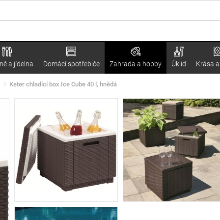
ě a jídelna
Domácí spotřebiče
Zahrada a hobby
Úklid
Krása a
Keter chladící box Ice Cube 40 l, hnědá