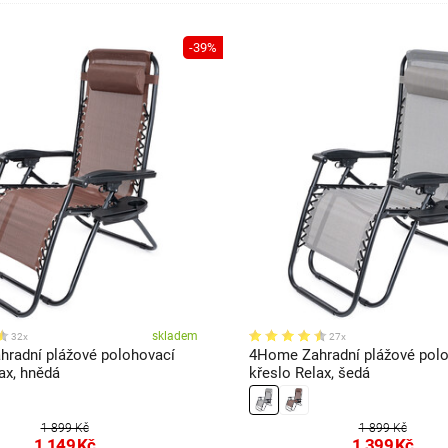
-39%
skladem
32x
27x
radní plážové polohovací
4Home Zahradní plážové pol
ax, hnědá
křeslo Relax, šedá
1 899 Kč
1 899 Kč
1 149
Kč
1 399
Kč