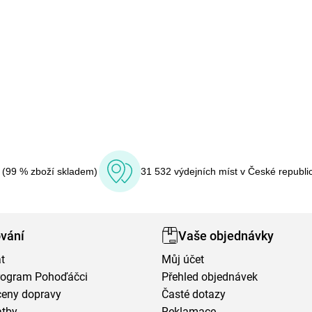
í (99 % zboží skladem)
31 532 výdejních míst v České republi
vání
Vaše objednávky
t
Můj účet
program Pohoďáčci
Přehled objednávek
ceny dopravy
Časté dotazy
atby
Reklamace