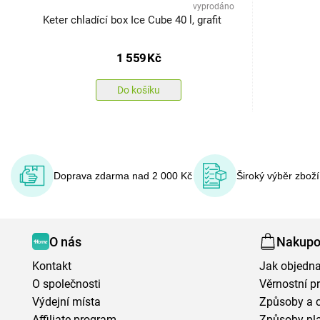
vyprodáno
Keter chladící box Ice Cube 40 l, grafit
1 559
Kč
Do košíku
Doprava zdarma nad 2 000 Kč
Široký výběr zbož
O nás
Nakupo
Kontakt
Jak objedna
O společnosti
Věrnostní 
Výdejní místa
Způsoby a 
Affiliate program
Způsoby pl