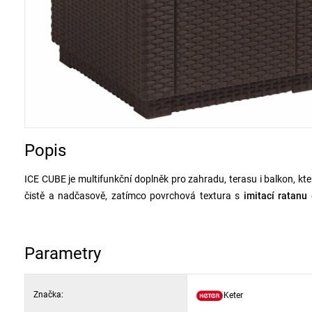
Popis
ICE CUBE je multifunkční doplněk pro zahradu, terasu i balkon, kt
čistě a nadčasově, zatímco povrchová textura s
imitací ratanu
d
nábytkem.
Vnitřní úložný prostor je ideální pro uschování dek, polštářů
Parametry
odkládací stolek
nebo
podnožku
, což z něj dělá velmi flexibilní
dlouhou životnost.
Značka:
Keter