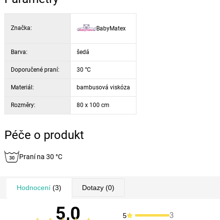
Značka:
BabyMatex
Barva:
šedá
Doporučené praní:
30 °C
Materiál:
bambusová viskóza
Rozměry:
80 x 100 cm
Péče o produkt
Praní na 30 °C
Hodnocení
(3)
Dotazy
(0)
5,0
3
5