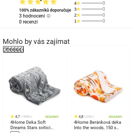
0
4
0
3
100% zákazníků doporučuje
0
2
3 hodnocení
0
1
0 recenzí
Mohlo by vás zajímat
Previous
%
4,7
skladem
4,8
skladem
1059x
225x
4Home Deka Soft
4Home Beránková deka
Dreams Stars svíticí
Into the woods, 150 x
šedá, 150 x 200 cm
200 cm