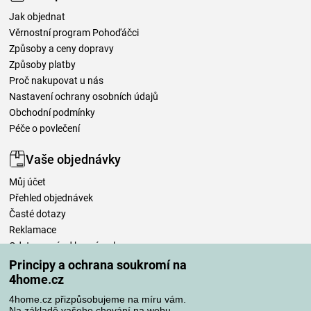
Jak objednat
Věrnostní program Pohoďáčci
Způsoby a ceny dopravy
Způsoby platby
Proč nakupovat u nás
Nastavení ochrany osobních údajů
Obchodní podmínky
Péče o povlečení
Vaše objednávky
Můj účet
Přehled objednávek
Časté dotazy
Reklamace
Odstoupení od kupní smlouvy
Pravidla zpracování recenzí
Principy a ochrana soukromí na
4home.cz
Způsoby dopravy
4home.cz přizpůsobujeme na míru vám.
Na základě vašeho chování na webu