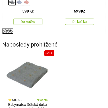
399
Kč
699
Kč
Do košíku
Do košíku
Next
Naposledy prohlížené
-21%
5,0
skladem
3x
Babymatex Dětská deka