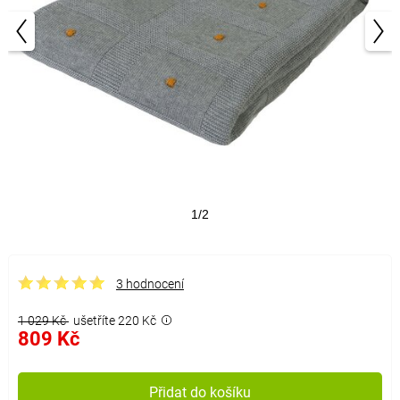
1/2
3 hodnocení
1 029 Kč
ušetříte 220 Kč
809 Kč
Přidat do košíku