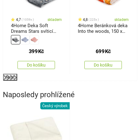
4,7
skladem
4,8
skladem
1059x
225x
4Home Deka Soft
4Home Beránková deka
Dreams Stars svíticí
Into the woods, 150 x
šedá, 150 x 200 cm
200 cm
399
Kč
699
Kč
Do košíku
Do košíku
Next
Naposledy prohlížené
Český výrobek