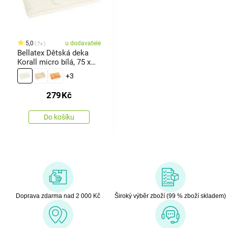
5,0
u dodavatele
7x
Bellatex Dětská deka
Korall micro bílá, 75 x
100 cm
+3
279
Kč
Do košíku
Doprava zdarma nad 2 000 Kč
Široký výběr zboží (99 % zboží skladem)