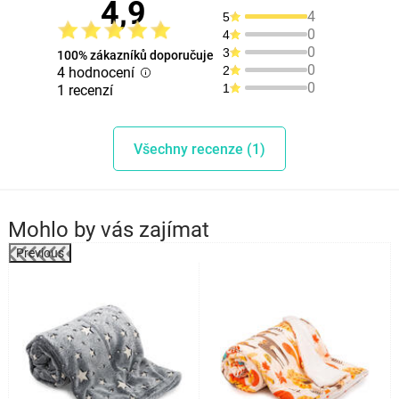
4,9
4
5
0
4
0
3
100% zákazníků doporučuje
0
2
4 hodnocení
0
1
1 recenzí
Všechny recenze (1)
Mohlo by vás zajímat
Previous
%