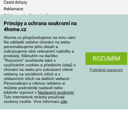
Časté dotazy
Reklamace
Odstoupení od kupní smlouvy
Pravidla zpracování recenzí
Principy a ochrana soukromí na
4home.cz
Způsoby dopravy
4home.cz přizpůsobujeme na míru vám.
Na základě vašeho chování na webu
personalizujeme jeho obsah a
zobrazujeme vám relevantní nabídky a
produkty. Kliknutím na tlačítko
Způsoby platby
ROZUMÍM
"Rozumím" souhlasíte také s
využíváním cookies a předáním údajů o
chování na webu pro zobrazení cílené
Podrobné nastavení
reklamy na sociálních sítích a v
Spolehlivý obchod
reklamních sítích na dalších webech.
Personalizaci a cílenou reklamu si
můžete podrobněji nastavit nebo
kdykoliv vypnout v
Nastavení soukromí
Tyto internetové stránky používají
soubory cookie. Více informací
zde
.
Ochrana osobních údajů
O souborech cookies