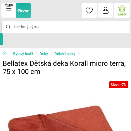
Menu
Košík
Bytový textil
Deky
Dětské deky
Bellatex Dětská deka Korall micro terra,
75 x 100 cm
Sleva -7%