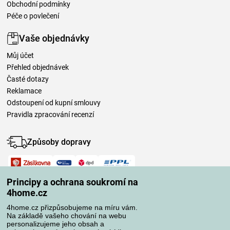
Obchodní podmínky
Péče o povlečení
Vaše objednávky
Můj účet
Přehled objednávek
Časté dotazy
Reklamace
Odstoupení od kupní smlouvy
Pravidla zpracování recenzí
Způsoby dopravy
Způsoby platby
Principy a ochrana soukromí na
4home.cz
4home.cz přizpůsobujeme na míru vám.
Spolehlivý obchod
Na základě vašeho chování na webu
personalizujeme jeho obsah a