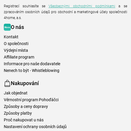
Registrací souhlasíte se
Všeobecnými obchodními podmínkami
a se
zpracováním osobních údajů pro obchodní a marketingové účely společnosti
4home, a.s.
O nás
Kontakt
O společnosti
Výdejní místa
Affiliate program
Informace pro naše dodavatele
Nenech to být - Whistleblowing
Nakupování
Jak objednat
Věrnostní program Pohoďáčci
Způsoby a ceny dopravy
Způsoby platby
Proč nakupovat u nás
Nastavení ochrany osobních údajů