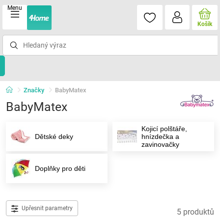
Menu
Košík
Značky
BabyMatex
BabyMatex
Kojicí polštáře,
Dětské deky
hnízdečka a
zavinovačky
Doplňky pro děti
Upřesnit parametry
5 produktů