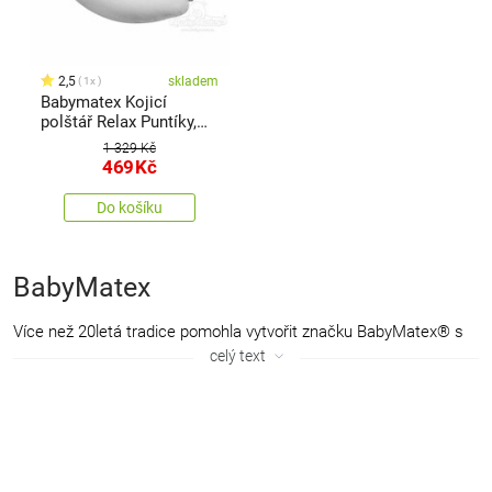
2,5
skladem
1x
Babymatex Kojicí
polštář Relax Puntíky,
190 cm
1 329 Kč
469
Kč
Do košíku
BabyMatex
Více než 20letá tradice pomohla vytvořit značku BabyMatex® s
evropským dosahem a nejširší nabídkou mezi výrobci. Kolekce
celý text
značky byly vytvořeny s ohledem na nejmenší děti. BabyMatex®
staví most mezi dětskou citlivostí a jemností a moderní
technologií a designem. Ví, jak důležitá je pro vás bezpečnost
vašeho dítěte, proto materiály, ze kterých vyrábí své produkty,
pocházejí od místních polských dodavatelů a jejich nezávadnost
je potvrzena certifikáty.