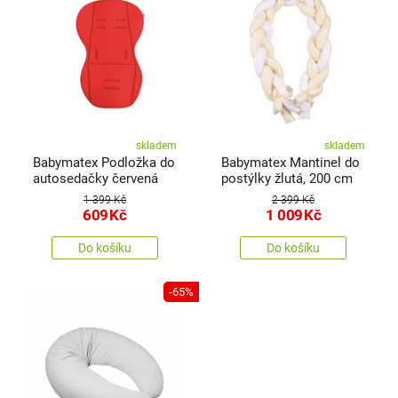
skladem
skladem
Babymatex Podložka do
Babymatex Mantinel do
autosedačky červená
postýlky žlutá, 200 cm
1 399 Kč
2 399 Kč
609
Kč
1 009
Kč
Do košíku
Do košíku
-65%