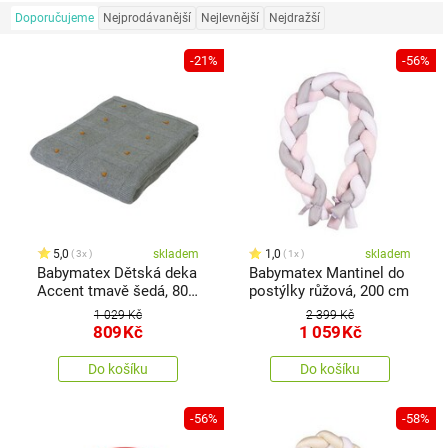
Doporučujeme
Nejprodávanější
Nejlevnější
Nejdražší
-21%
-56%
5,0
skladem
1,0
skladem
3x
1x
Babymatex Dětská deka
Babymatex Mantinel do
Accent tmavě šedá, 80 x
postýlky růžová, 200 cm
100 cm
1 029 Kč
2 399 Kč
809
Kč
1 059
Kč
Do košíku
Do košíku
-56%
-58%