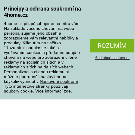
Odstoupení od kupní smlouvy
Pravidla zpracování recenzí
Principy a ochrana soukromí na
4home.cz
Způsoby dopravy
4home.cz přizpůsobujeme na míru vám.
Na základě vašeho chování na webu
personalizujeme jeho obsah a
zobrazujeme vám relevantní nabídky a
produkty. Kliknutím na tlačítko
Způsoby platby
ROZUMÍM
"Rozumím" souhlasíte také s
využíváním cookies a předáním údajů o
chování na webu pro zobrazení cílené
Podrobné nastavení
reklamy na sociálních sítích a v
Spolehlivý obchod
reklamních sítích na dalších webech.
Personalizaci a cílenou reklamu si
můžete podrobněji nastavit nebo
kdykoliv vypnout v
Nastavení soukromí
Tyto internetové stránky používají
soubory cookie. Více informací
zde
.
Ochrana osobních údajů
O souborech cookies
Všechna práva vyhrazena © 2004-2026 4home, a.s.