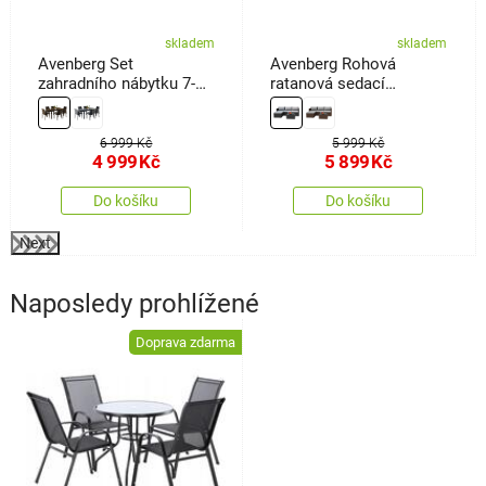
skladem
skladem
Avenberg Set
Avenberg Rohová
zahradního nábytku 7-
ratanová sedací
dílný Saona, hnědá
souprava Calypso,
černá/sv. šedá
6 999 Kč
5 999 Kč
4 999
Kč
5 899
Kč
Do košíku
Do košíku
Next
Naposledy prohlížené
Doprava zdarma