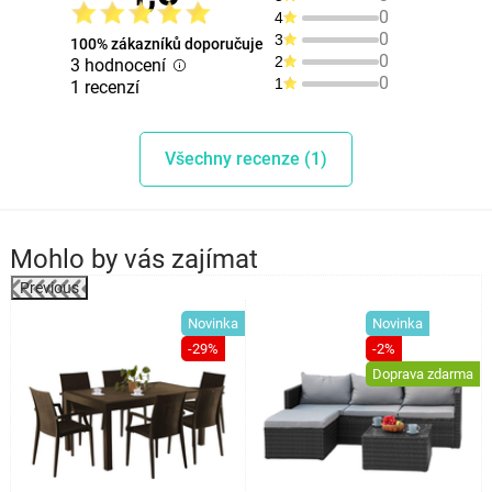
0
4
0
3
100% zákazníků doporučuje
0
2
3 hodnocení
0
1
1 recenzí
Všechny recenze (1)
Mohlo by vás zajímat
Previous
%
Novinka
Novinka
-29%
-2%
Doprava zdarma