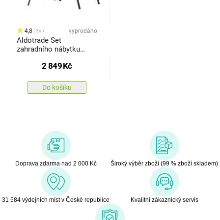
4,8
vyprodáno
3x
Aldotrade Set
zahradního nábytku
LUKO, černá, 5 ks
2 849
Kč
Do košíku
Doprava zdarma nad 2 000 Kč
Široký výběr zboží (99 % zboží skladem)
31 584 výdejních míst v České republice
Kvalitní zákaznický servis