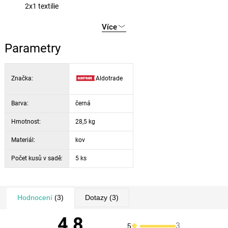
2x1 textilie
nosnost židle 120 kg
Více
Parametry
Značka:
Aldotrade
Barva:
černá
Hmotnost:
28,5 kg
Materiál:
kov
Počet kusů v sadě:
5 ks
Hodnocení
(3)
Dotazy
(3)
4,8
3
5