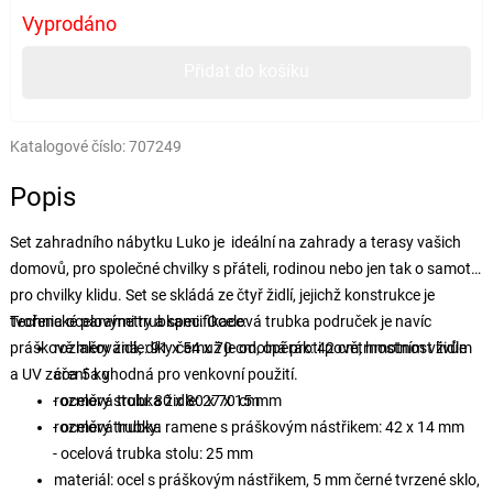
Vyprodáno
Přidat do košíku
Katalogové číslo:
707249
Popis
Set zahradního nábytku Luko je ideální na zahrady a terasy vašich
domovů, pro společné chvilky s přáteli, rodinou nebo jen tak o samotě
pro chvilky klidu. Set se skládá ze čtyř židlí, jejichž konstrukce je
tvořena ocelovými trubkami. Ocelová trubka područek je navíc
Technické parametry a specifikace:
práškově lakovaná, díky čemuž je odolná proti povětrnostním vlivům
rozměry židle: 91 x 54 x 70 cm, opěrák: 42 cm, hmotnost židle
a UV záření a vhodná pro venkovní použití.
cca 5 kg
- ocelová trubka židle: 27 x 15 mm
rozměry stolu: 80 x 80 x
70 cm
- ocelová trubka ramene s práškovým nástřikem: 42 x 14 mm
rozměry trubky:
- ocelová trubka stolu: 25 mm
materiál: ocel s práškovým nástřikem, 5 mm černé tvrzené sklo,