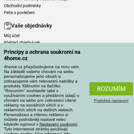
Obchodní podmínky
Péče o povlečení
Vaše objednávky
Můj účet
Přehled objednávek
Časté dotazy
Principy a ochrana soukromí na
Reklamace
4home.cz
Odstoupení od kupní smlouvy
4home.cz přizpůsobujeme na míru vám.
Pravidla zpracování recenzí
Na základě vašeho chování na webu
personalizujeme jeho obsah a
zobrazujeme vám relevantní nabídky a
Způsoby dopravy
produkty. Kliknutím na tlačítko
ROZUMÍM
"Rozumím" souhlasíte také s
využíváním cookies a předáním údajů o
chování na webu pro zobrazení cílené
Podrobné nastavení
reklamy na sociálních sítích a v
Způsoby platby
reklamních sítích na dalších webech.
Personalizaci a cílenou reklamu si
můžete podrobněji nastavit nebo
kdykoliv vypnout v
Nastavení soukromí
Spolehlivý obchod
Tyto internetové stránky používají
soubory cookie. Více informací
zde
.