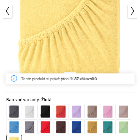
1/3
Tento týden zakoupilo
55 zákazníků
Barevné varianty:
Žlutá