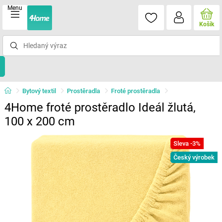
Menu
Košík
Bytový textil
Prostěradla
Froté prostěradla
4Home froté prostěradlo Ideál žlutá,
100 x 200 cm
Sleva -3%
Český výrobek