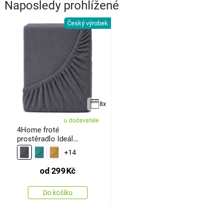
Naposledy prohlížené
Český výrobek
8x
u dodavatele
4Home froté
prostěradlo Ideál
antracit
+14
od
299
Kč
Do košíku