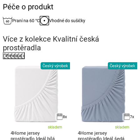
Péče o produkt
Praní na 60 °C
Vhodné do sušičky
Více z kolekce
Kvalitní česká
prostěradla
Previous
Český výrobek
Český výrobek
k
8x
7x
skladem
skladem
4Home jersey
4Home jersey
prostěradlo Ideál bílá
prostěradlo Ideál šedá