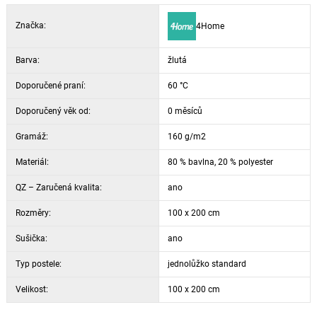
Značka:
4Home
Barva:
žlutá
Doporučené praní:
60 °C
Doporučený věk od:
0 měsíců
Gramáž:
160 g/m2
Materiál:
80 % bavlna, 20 % polyester
QZ – Zaručená kvalita:
ano
Rozměry:
100 x 200 cm
Sušička:
ano
Typ postele:
jednolůžko standard
Velikost:
100 x 200 cm