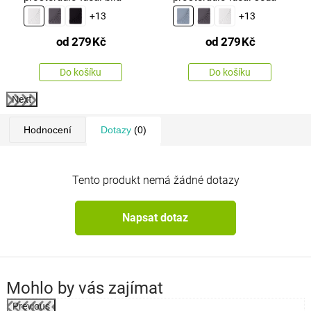
+13
+13
od
279
Kč
od
279
Kč
Do košíku
Do košíku
Next
Hodnocení
Dotazy
(0)
Tento produkt nemá žádné dotazy
Napsat dotaz
Mohlo by vás zajímat
Previous