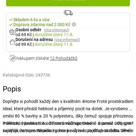
Skladem 6 ks a více
Doprava zdarma nad 2 000 Kč
Osobní odběr
(více informací)
od 69 Kč
|
doručíme
úterý 11.8.
Doručení na adresu
(více informací)
od 99 Kč
|
doručíme
úterý 11.8.
Nákupem získáte
12 Pohoďáčků
Katalogové číslo:
243736
Popis
Dopřejte si pohodlí každý den s kvalitním 4Home Froté prostěradlem
Ideal, které přináší hebkost a příjemný pocit na dotek. Je vyrobeno ze
směsi 80 % bavlny a 20 % polyesteru, díky čemuž spojuje přirozenou
měkkost s pevností a odolností vůči opotřebení. Gramáž 160 g/m²
Praktická hloubka rohu 27 cm umožňuje snadné a pevné uchycení i
zajišťuje, že si prostěradlo zachová svůj tvar po dlouhou dobu. Skvěle
na vyšší matrace. Napínací guma po obvodu zajišťuje stabilitu během