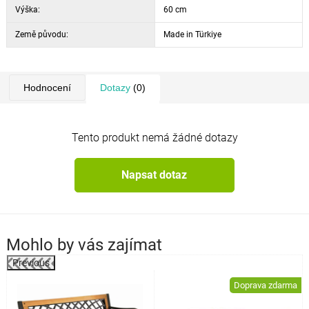
Výška:
60 cm
Země původu:
Made in Türkiye
Hodnocení
Dotazy
(0)
Tento produkt nemá žádné dotazy
Napsat dotaz
Mohlo by vás zajímat
Previous
%
Doprava zdarma