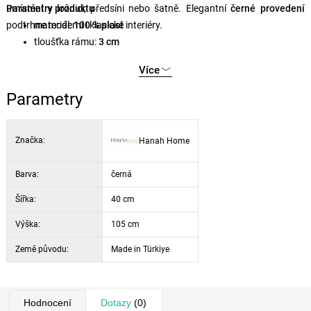
umístění v ložnici, předsíni nebo šatně. Elegantní
Parametry produktu
černé provedení
podtrhne moderní i klasické interiéry.
materiál:
100 % plast
tloušťka rámu:
3 cm
tloušťka zrcadla:
4 mm
Více
rozměry:
40 × 105 cm
montáž: možnost připevnění na stěnu
Parametry
barva:
černá
Značka:
Hanah Home
Barva:
černá
Šířka:
40 cm
Výška:
105 cm
Země původu:
Made in Türkiye
Hodnocení
Dotazy
(0)