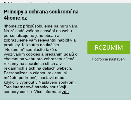
Odstoupení od kupní smlouvy
Pravidla zpracování recenzí
Principy a ochrana soukromí na
4home.cz
Způsoby dopravy
4home.cz přizpůsobujeme na míru vám.
Na základě vašeho chování na webu
personalizujeme jeho obsah a
zobrazujeme vám relevantní nabídky a
produkty. Kliknutím na tlačítko
Způsoby platby
ROZUMÍM
"Rozumím" souhlasíte také s
využíváním cookies a předáním údajů o
chování na webu pro zobrazení cílené
Podrobné nastavení
reklamy na sociálních sítích a v
Spolehlivý obchod
reklamních sítích na dalších webech.
Personalizaci a cílenou reklamu si
můžete podrobněji nastavit nebo
kdykoliv vypnout v
Nastavení soukromí
Tyto internetové stránky používají
soubory cookie. Více informací
zde
.
Ochrana osobních údajů
O souborech cookies