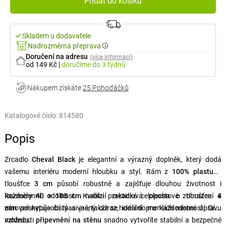
Přidat do košíku
Skladem u dodavatele
Nadrozměrná přeprava
Doručení na adresu
(více informací)
od 149 Kč
|
doručíme
do 3 týdnů
Nákupem získáte
25 Pohoďáčků
Katalogové číslo:
814580
Popis
Zrcadlo
Cheval Black
je elegantní a výrazný doplněk, který dodá
vašemu interiéru moderní hloubku a styl. Rám z
100% plastu
o
tloušťce
3 cm
působí robustně a zajišťuje dlouhou životnost i
každodenní odolnost. Kvalitní zrcadlová plocha o tloušťce
Rozměry
40 × 105 cm
nabízí praktické celopostové zobrazení a
4
mm
zároveň nepůsobí masivně, takže se hodí i do menších místností. Díky
poskytuje čistý a jasný odraz, ideální pro každodenní úpravu
vzhledu.
možnosti
připevnění na stěnu
snadno vytvoříte stabilní a bezpečné