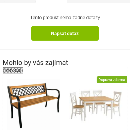
Tento produkt nemá žádné dotazy
Napsat dotaz
Mohlo by vás zajímat
Previous
%
Doprava zdarma