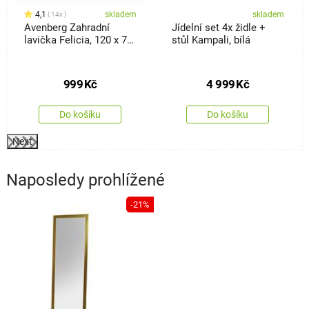
4,1
skladem
skladem
14x
Avenberg Zahradní
Jídelní set 4x židle +
lavička Felicia, 120 x 74
stůl Kampali, bílá
x 50 cm
999
Kč
4 999
Kč
Do košíku
Do košíku
Next
Naposledy prohlížené
-21%