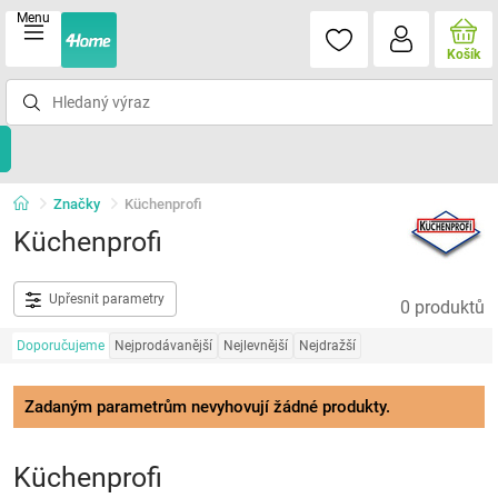
Menu
Košík
Značky
Küchenprofi
Küchenprofi
Upřesnit parametry
0 produktů
Doporučujeme
Nejprodávanější
Nejlevnější
Nejdražší
Zadaným parametrům nevyhovují žádné produkty.
Küchenprofi