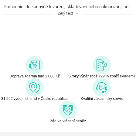
Pomocníci do kuchyně k vaření, skladovaní nebo nakupování, od německé firmy Küchenprofi tyto výrobky si bez přehánění zamilujete, protože Vás budou v kuchyni provázet a pomáhat každý den.
celý text
Doprava zdarma nad 2 000 Kč
Široký výběr zboží (99 % zboží skladem)
31 562 výdejních míst v České republice
Kvalitní zákaznický servis
Záruka vrácení peněz