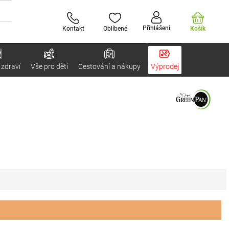
Přihlášení
Kontakt
Oblíbené
Košík
 zdraví
Vše pro děti
Cestování a nákupy
Výprodej