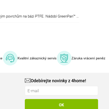
Před 5ti lety učinil GreenPan™přelomový krok a nabídl zákazníkům bezpečnou a zdravou alternativu k tradičním nepřilnavým povrchům na bázi PTFE. Nádobí GreenPan™ s revolučním keramickým nepřilnavým povrchem Thermolon™ bylo od roku 1938, kdy byl nepřilnavý povrch vyvinut, prvním nádobím šetrným k přírodě.
ce
Kvalitní zákaznický servis
Záruka vrácení peněz
Odebírejte novinky z 4home!