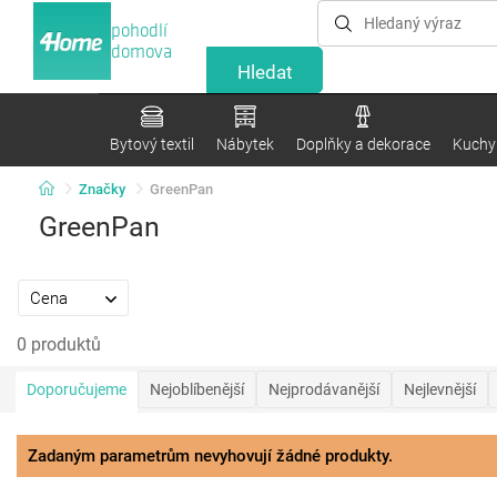
pohodlí
domova
Bytový textil
Nábytek
Doplňky a dekorace
Kuchyn
Značky
GreenPan
GreenPan
Cena
0 produktů
Doporučujeme
Nejoblíbenější
Nejprodávanější
Nejlevnější
Zadaným parametrům nevyhovují žádné produkty.