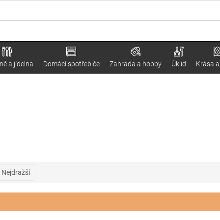
ě a jídelna
Domácí spotřebiče
Zahrada a hobby
Úklid
Krása a
Nejdražší