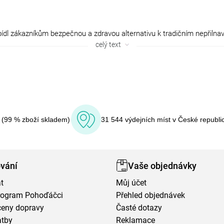
celý text
í (99 % zboží skladem)
31 544 výdejních míst v České republi
vání
Vaše objednávky
t
Můj účet
program Pohoďáčci
Přehled objednávek
ceny dopravy
Časté dotazy
atby
Reklamace