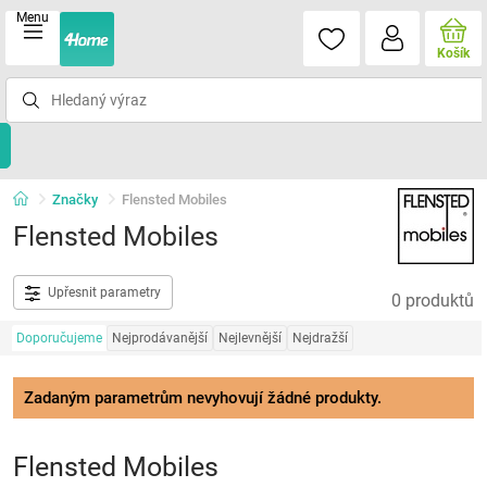
Menu
Košík
Značky
Flensted Mobiles
Flensted Mobiles
Upřesnit parametry
0 produktů
Doporučujeme
Nejprodávanější
Nejlevnější
Nejdražší
Zadaným parametrům nevyhovují žádné produkty.
Flensted Mobiles