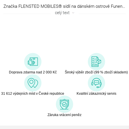
Značka FLENSTED MOBILES® sídlí na dánském ostrově Funen, rodišti spisovatele H. Ch. Andersena a v současnosti rodinný podnik vede syn zakladatele Ole Flensted s manželkou Aase
celý text
Doprava zdarma nad 2 000 Kč
Široký výběr zboží (99 % zboží skladem)
31 612 výdejních míst v České republice
Kvalitní zákaznický servis
Záruka vrácení peněz