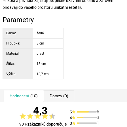
lehkost a pevnost zajišťují bezpečné uzavření obsahu a zároveň
přidávají do vašeho prostoru unikátní estetiku.
Parametry
Barva:
šedá
Hloubka:
8 cm
Materiál:
plast
Šířka:
13 cm
Výška:
13,7 cm
Hodnocení
(10)
Dotazy
(0)
4,3
6
5
3
4
1
3
90% zákazníků doporučuje