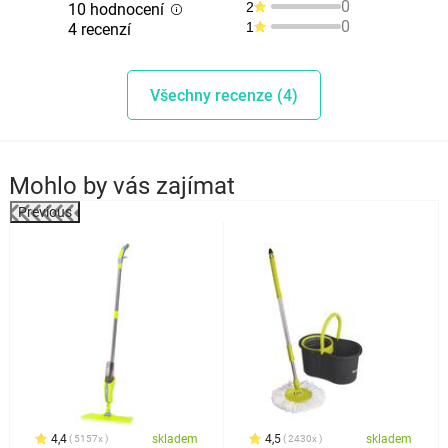
0
2
10 hodnocení
0
1
4 recenzí
Všechny recenze (4)
Mohlo by vás zajímat
Previous
4,4
skladem
4,5
skladem
5157x
2430x