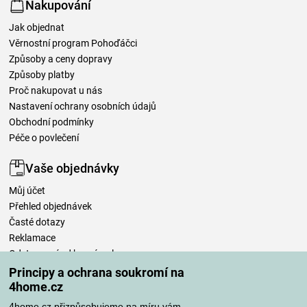
Nakupování
Jak objednat
Věrnostní program Pohoďáčci
Způsoby a ceny dopravy
Způsoby platby
Proč nakupovat u nás
Nastavení ochrany osobních údajů
Obchodní podmínky
Péče o povlečení
Vaše objednávky
Můj účet
Přehled objednávek
Časté dotazy
Reklamace
Odstoupení od kupní smlouvy
Pravidla zpracování recenzí
Principy a ochrana soukromí na
4home.cz
Způsoby dopravy
4home.cz přizpůsobujeme na míru vám.