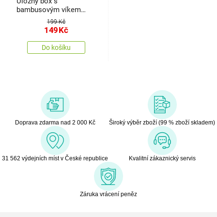
Úložný box s
bambusovým víkem
Roger, 13 x 13,7 x 8 cm,
199 Kč
antracit
149
Kč
Do košíku
Doprava zdarma nad 2 000 Kč
Široký výběr zboží (99 % zboží skladem)
31 562 výdejních míst v České republice
Kvalitní zákaznický servis
Záruka vrácení peněz