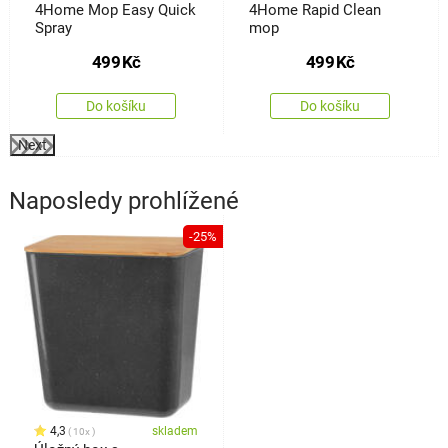
4Home Mop Easy Quick
4Home Rapid Clean
Spray
mop
499
Kč
499
Kč
Do košíku
Do košíku
Next
Naposledy prohlížené
-25%
4,3
skladem
10x