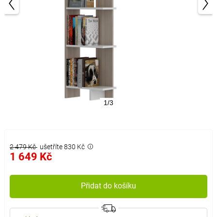
1/3
2 479 Kč
ušetříte 830 Kč
1 649 Kč
Přidat do košíku