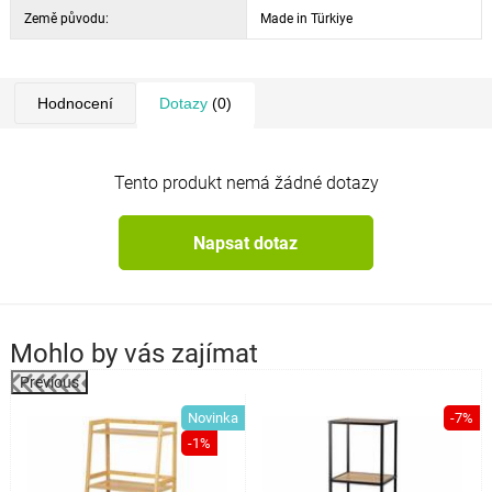
Země původu:
Made in Türkiye
Hodnocení
Dotazy
(0)
Tento produkt nemá žádné dotazy
Napsat dotaz
Mohlo by vás zajímat
Previous
Novinka
-7%
a
-1%