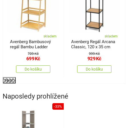
skladem
skladem
Avenberg Bambusový
Avenberg Regál Arcana
regál Bambu Ladder
Classic, 120 x 35 cm
709 Kč
999 Kč
699
Kč
929
Kč
Do košíku
Do košíku
Next
Naposledy prohlížené
-33%