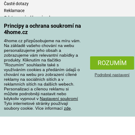
Časté dotazy
Reklamace
Odstoupení od kupní smlouvy
Pravidla zpracování recenzí
Principy a ochrana soukromí na
4home.cz
Způsoby dopravy
4home.cz přizpůsobujeme na míru vám.
Na základě vašeho chování na webu
personalizujeme jeho obsah a
zobrazujeme vám relevantní nabídky a
produkty. Kliknutím na tlačítko
Způsoby platby
ROZUMÍM
"Rozumím" souhlasíte také s
využíváním cookies a předáním údajů o
chování na webu pro zobrazení cílené
Podrobné nastavení
reklamy na sociálních sítích a v
Spolehlivý obchod
reklamních sítích na dalších webech.
Personalizaci a cílenou reklamu si
můžete podrobněji nastavit nebo
kdykoliv vypnout v
Nastavení soukromí
Tyto internetové stránky používají
soubory cookie. Více informací
zde
.
Ochrana osobních údajů
O souborech cookies