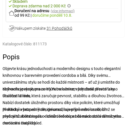
Skladem
Doprava zdarma nad 2 000 Kč
Doručení na adresu
(více informací)
od 99 Kč
|
doručíme
pondělí 10.8.
Nákupem získáte
31 Pohoďáčků
Katalogové číslo:
811173
Popis
Objevte krásu jednoduchosti a moderního designu s touto elegantní
knihovnou v barevném provedení cordoba a bílá. Díky svému
univerzálnímu stylu se hodí do každé místnosti – ať už ji umístíte do
obývacího pokoje, pracovny nebo ložnice, vždy dodá prostoru na
Knihovna je vyrobena ze 100% melaminem potažené dřevotřísky o
útulnosti a řádu.
tloušťce 18 mm, která zaručuje pevnost, stabilitu a dlouhou životnost.
Nabízí dostatek úložného prostoru díky více policím, které umožňují
přehledné vystavení knih, dekorací, suvenýrů nebo osobních
Praktický a bezpečný design umožňuje připevnění ke zdi, čímž se
předmětů. Kombinace odstínů cordoba a bílá navíc dodává nábytku
zvyšuje stabilita regálu – ideální řešení pro domácnosti s dětmi nebo
moderní a čistý vzhled.
domácími mazlíčky.