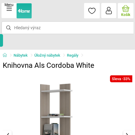
Menu
Košík
Nábytek
Úložný nábytek
Regály
Knihovna Als Cordoba White
Sleva -33%