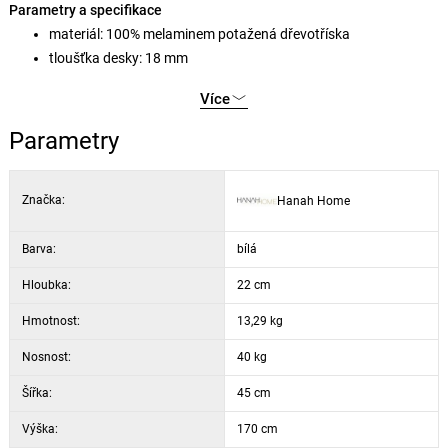
Parametry a specifikace
materiál: 100% melaminem potažená dřevotříska
tloušťka desky: 18 mm
šířka: 45 cm
Více
výška: 170 cm
hloubka: 22 cm
Parametry
barva: cordoba a bílá
možnost připevnění ke stěně: ano
Značka:
Hanah Home
Barva:
bílá
Hloubka:
22 cm
Hmotnost:
13,29 kg
Nosnost:
40 kg
Šířka:
45 cm
Výška:
170 cm