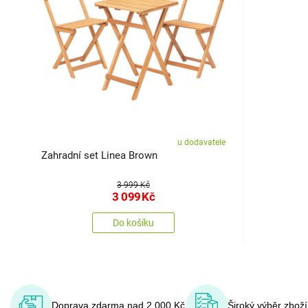
u dodavatele
Zahradní set Linea Brown
3 999 Kč
3 099
Kč
Do košíku
Doprava zdarma nad 2 000 Kč
Široký výběr zbož