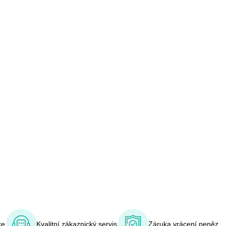
ce
Kvalitní zákaznický servis
Záruka vrácení peněz