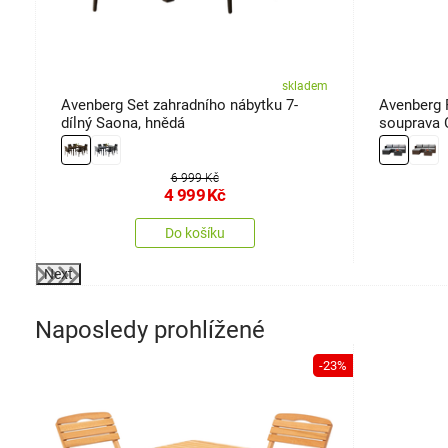
em
skladem
Avenberg Set zahradního nábytku 7-
Avenberg 
dílný Saona, hnědá
souprava 
6 999 Kč
4 999
Kč
Do košíku
Next
Naposledy prohlížené
-23%