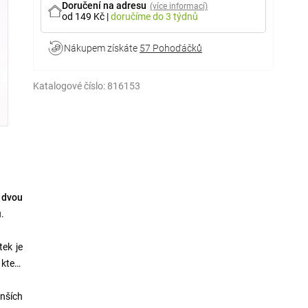
Doručení na adresu
(více informací)
od 149 Kč
|
doručíme
do 3 týdnů
Nákupem získáte
57 Pohoďáčků
Katalogové číslo:
816153
a
dvou
.
tek je
, který
nších