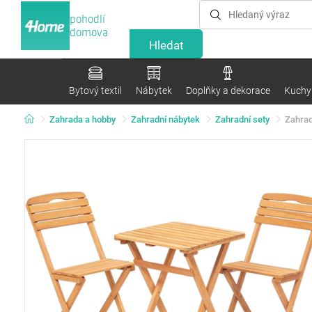
pohodlí
domova
Bytový textil
Nábytek
Doplňky a dekorace
Kuchyn
Zahrada a hobby
Zahradní nábytek
Zahradní sety
Zahrad