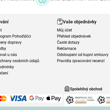
vání
Vaše objednávky
t
Můj účet
program Pohoďáčci
Přehled objednávek
ceny dopravy
Časté dotazy
atby
Reklamace
vat u nás
Odstoupení od kupní smlouvy
chrany osobních údajů
Pravidla zpracování recenzí
odmínky
ečení
Spolehlivý obchod