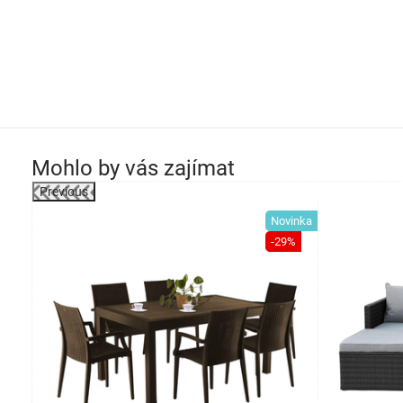
Mohlo by vás zajímat
Previous
-19%
Novinka
-29%