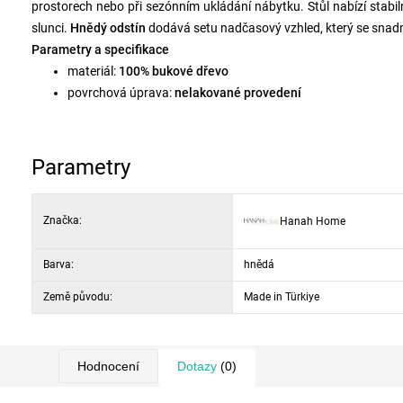
prostorech nebo při sezónním ukládání nábytku. Stůl nabízí stabi
slunci.
Hnědý odstín
dodává setu nadčasový vzhled, který se snadn
Parametry a specifikace
materiál:
100% bukové dřevo
povrchová úprava:
nelakované provedení
ochrana dřeva:
vodou ředitelný ochranný nátěr
barva:
hnědá
složení setu:
1× stůl, 2× židle
Parametry
rozměry stolu:
šířka 50 cm, hloubka 50 cm, výška 72 cm
rozměry židle:
šířka 40 cm, hloubka 30 cm, výška 81 cm
Značka:
Hanah Home
konstrukce židlí:
skládací
Barva:
hnědá
Země původu:
Made in Türkiye
Hodnocení
Dotazy
(0)