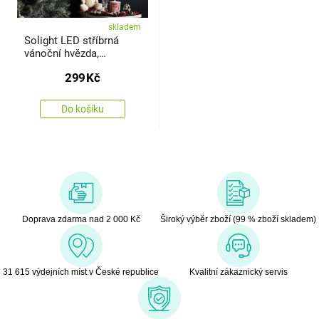
skladem
Solight LED stříbrná
vánoční hvězda,
závěsná, 60cm, 20x LED,
299
Kč
2x AA, stříbrná barva,
1v294
Do košíku
Doprava zdarma nad 2 000 Kč
Široký výběr zboží (99 % zboží skladem)
31 615 výdejních míst v České republice
Kvalitní zákaznický servis