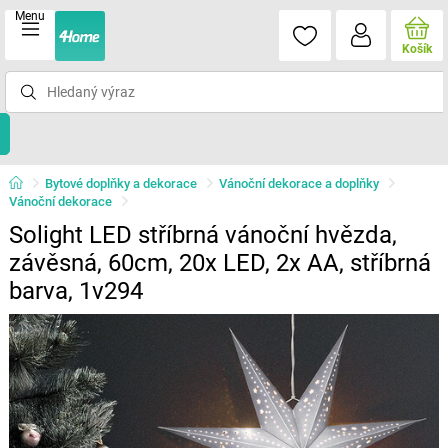
Menu
Košík
Bytové doplňky a dekorace
Vánoční dekorace a doplňky
Vánoční dekorace
Solight LED stříbrná vánoční hvězda,
závěsná, 60cm, 20x LED, 2x AA, stříbrná
barva, 1v294