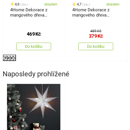
4,9
skladem
4,7
skladem
26x
24x
4Home Dekorace z
4Home Dekorace z
mangového dřeva
mangového dřeva
Frozen Tree, 30 cm
Snowflake Tree, 33 cm
469 Kč
469
Kč
379
Kč
Do košíku
Do košíku
Next
Naposledy prohlížené