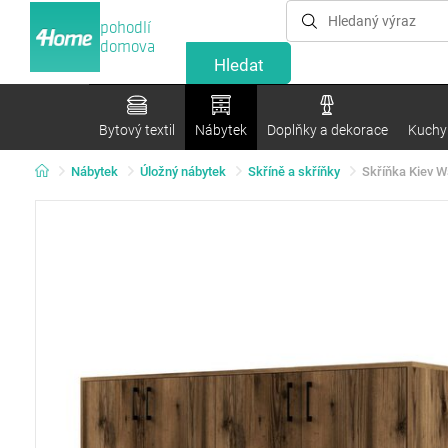
pohodlí
domova
Bytový textil
Nábytek
Doplňky a dekorace
Kuchyn
Nábytek
Úložný nábytek
Skříně a skříňky
Skříňka Kiev W