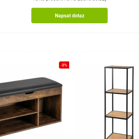
Napsat dotaz
-8%