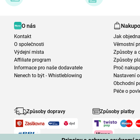
O nás
Nakupo
Kontakt
Jak objedna
O společnosti
Věrnostní 
Výdejní místa
Způsoby a 
Affiliate program
Způsoby pl
Informace pro naše dodavatele
Proč nakupo
Nenech to být - Whistleblowing
Nastavení o
Obchodní p
Péče o povl
Způsoby dopravy
Způsoby platby