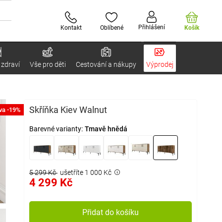
Přihlášení
Kontakt
Oblíbené
Košík
 zdraví
Vše pro děti
Cestování a nákupy
Výprodej
Skříňka Kiev Walnut
va -19%
Barevné varianty:
Tmavě hnědá
5 299 Kč
ušetříte 1 000 Kč
4 299 Kč
Přidat do košíku