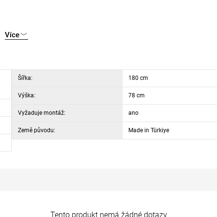
Více
Šířka:
180 cm
Výška:
78 cm
Vyžaduje montáž:
ano
Země původu:
Made in Türkiye
Tento produkt nemá žádné dotazy