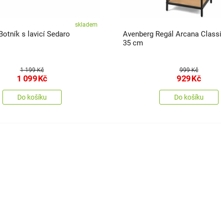
skladem
otník s lavicí Sedaro
Avenberg Regál Arcana Classic, 120 x
35 cm
1 199 Kč
999 Kč
1 099
Kč
929
Kč
Do košíku
Do košíku