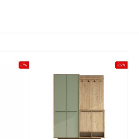
-7%
-32%