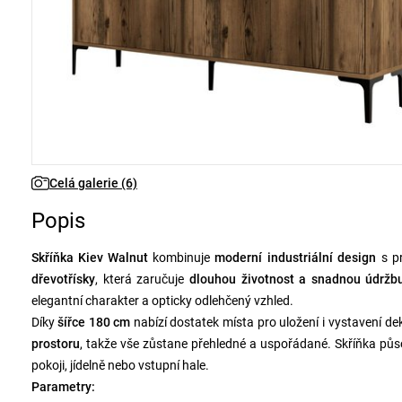
Celá galerie (6)
Popis
Skříňka Kiev Walnut
kombinuje
moderní industriální design
s pr
dřevotřísky
, která zaručuje
dlouhou životnost a snadnou údržb
elegantní charakter a opticky odlehčený vzhled.
Díky
šířce 180 cm
nabízí dostatek místa pro uložení i vystavení de
prostoru
, takže vše zůstane přehledné a uspořádané. Skříňka půso
pokoji, jídelně nebo vstupní hale.
Parametry: