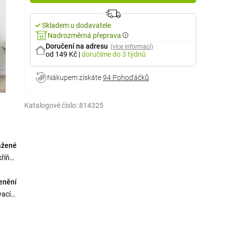
Skladem u dodavatele
Nadrozměrná přeprava
Doručení na adresu
(více informací)
od 149 Kč
|
doručíme
do 3 týdnů
Nákupem získáte
94 Pohoďáčků
Katalogové číslo:
814325
ažené
říňce
lenění
ývacím