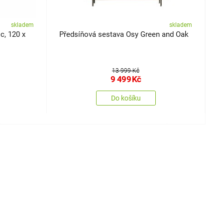
skladem
skladem
Předsíňová sestava Osy Green and Oak
P
13 999 Kč
9 499
Kč
Do košíku