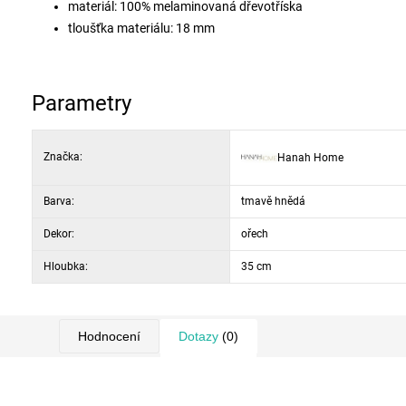
materiál: 100% melaminovaná dřevotříska
tloušťka materiálu: 18 mm
rozměry (ŠxVxH): 180 × 78 × 35 cm
barva: ořech
konstrukce: kovové nohy a úchyty
Parametry
Značka:
Hanah Home
Barva:
tmavě hnědá
Dekor:
ořech
Hloubka:
35 cm
Hodnocení
Dotazy
(0)