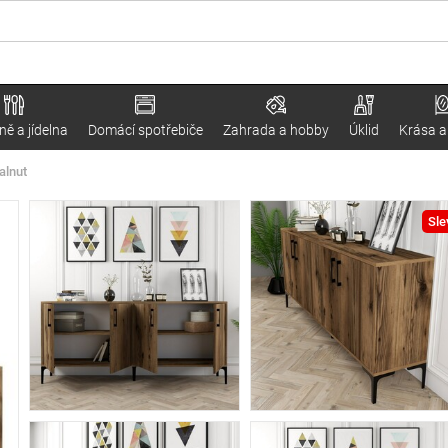
ě a jídelna
Domácí spotřebiče
Zahrada a hobby
Úklid
Krása a
alnut
Sle