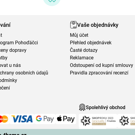
vání
Vaše objednávky
t
Můj účet
program Pohoďáčci
Přehled objednávek
ceny dopravy
Časté dotazy
atby
Reklamace
vat u nás
Odstoupení od kupní smlouvy
chrany osobních údajů
Pravidla zpracování recenzí
odmínky
ečení
Spolehlivý obchod