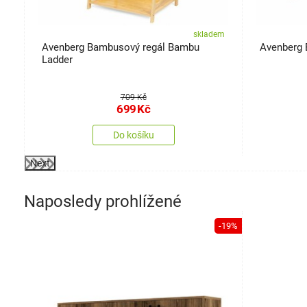
em
skladem
Avenberg Bambusový regál Bambu
Avenberg B
Ladder
709 Kč
699
Kč
Do košíku
Next
Naposledy prohlížené
-19%