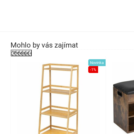
Mohlo by vás zajímat
Previous
-32%
Novinka
-1%