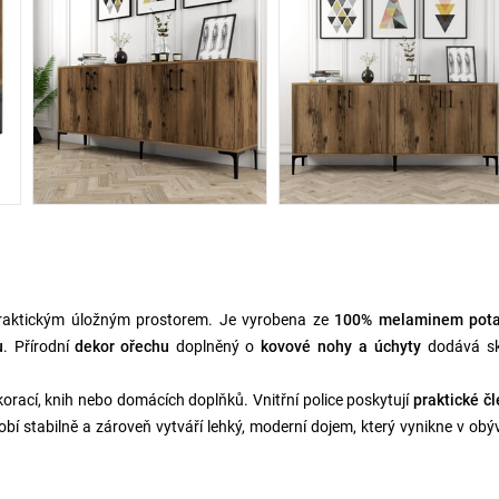
aktickým úložným prostorem. Je vyrobena ze
100% melaminem pot
u
. Přírodní
dekor ořechu
doplněný o
kovové nohy a úchyty
dodává sk
korací, knih nebo domácích doplňků. Vnitřní police poskytují
praktické č
bí stabilně a zároveň vytváří lehký, moderní dojem, který vynikne v ob