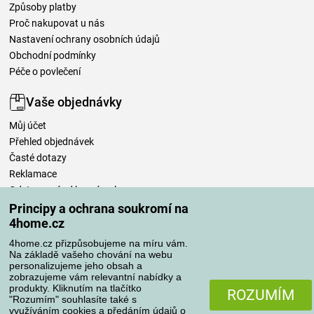
Způsoby platby
Proč nakupovat u nás
Nastavení ochrany osobních údajů
Obchodní podmínky
Péče o povlečení
Vaše objednávky
Můj účet
Přehled objednávek
Časté dotazy
Reklamace
Odstoupení od kupní smlouvy
Pravidla zpracování recenzí
Principy a ochrana soukromí na
4home.cz
Způsoby dopravy
4home.cz přizpůsobujeme na míru vám.
Na základě vašeho chování na webu
personalizujeme jeho obsah a
zobrazujeme vám relevantní nabídky a
produkty. Kliknutím na tlačítko
Způsoby platby
ROZUMÍM
"Rozumím" souhlasíte také s
využíváním cookies a předáním údajů o