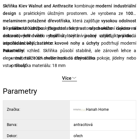
Skříňka Kiev Walnut and Anthracite
kombinuje
moderní industriální
design
s praktickým úložným prostorem. Je vyrobena ze
100%
melaminem potažené dřevotříska
, která zajišťuje
vysokou odolnost
a snadnou údržbu
Díky
šířce 180 cm
poskytuje dostatek prostoru pro uložení i vystavení
. Elegantní kontrast
ořechového dekoru a
antracitových dvířek
dekorací, knih nebo doplňků. Vnitřní police zajišťují
vytváří stylový a výrazný vzhled, který dodá
praktické
interiéru osobitý charakter.
uspořádání věcí
, zatímco
kovové nohy a úchyty
podtrhují moderní
industriální vzhled. Skříňka působí stabilně, ale zároveň lehce a
Parametry:
elegantně, takže se skvěle hodí do obývacího pokoje, jídelny nebo
materiál: 100% melaminovaná dřevotříska
vstupní haly.
tloušťka materiálu: 18 mm
rozměry (ŠxVxH): 180 × 78 × 35 cm
Více
barva: ořech / antracit
konstrukce: kovové nohy a úchyty
Parametry
Značka:
Hanah Home
Barva:
antracitová
Dekor:
ořech