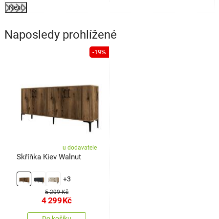
Next
Naposledy prohlížené
-19%
u dodavatele
Skříňka Kiev Walnut
+3
5 299 Kč
4 299
Kč
Do košíku