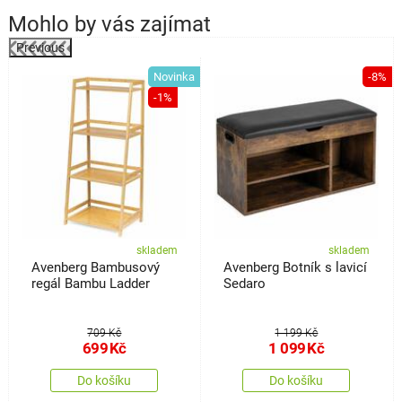
Mohlo by vás zajímat
Previous
%
Novinka
-8%
-1%
skladem
skladem
Avenberg Bambusový
Avenberg Botník s lavicí
regál Bambu Ladder
Sedaro
709 Kč
1 199 Kč
699
Kč
1 099
Kč
Do košíku
Do košíku