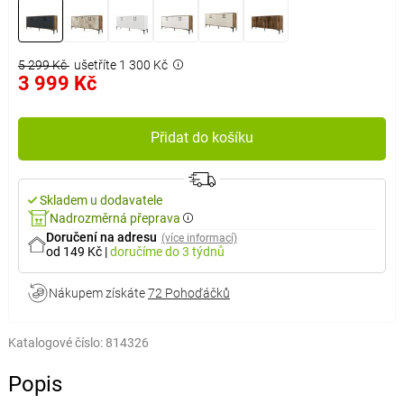
5 299 Kč
ušetříte 1 300 Kč
3 999 Kč
Přidat do košíku
Skladem u dodavatele
Nadrozměrná přeprava
Doručení na adresu
(více informací)
od 149 Kč
|
doručíme
do 3 týdnů
Nákupem získáte
72 Pohoďáčků
Katalogové číslo:
814326
Popis