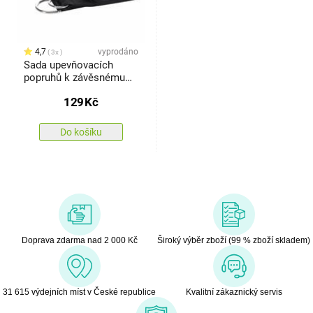
4,7
vyprodáno
3x
Sada upevňovacích
popruhů k závěsnému
lehátku, 2 ks
129
Kč
Do košíku
Doprava zdarma nad 2 000 Kč
Široký výběr zboží (99 % zboží skladem)
31 615 výdejních míst v České republice
Kvalitní zákaznický servis