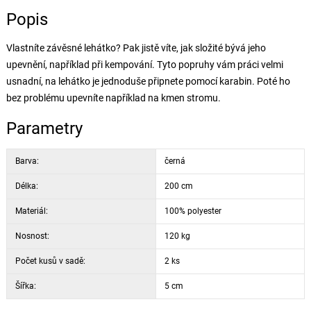
Popis
Vlastníte závěsné lehátko? Pak jistě víte, jak složité bývá jeho
upevnění, například při kempování. Tyto popruhy vám práci velmi
usnadní, na lehátko je jednoduše připnete pomocí karabin. Poté ho
bez problému upevníte například na kmen stromu.
Parametry
Barva:
černá
Délka:
200 cm
Materiál:
100% polyester
Nosnost:
120 kg
Počet kusů v sadě:
2 ks
Šířka:
5 cm