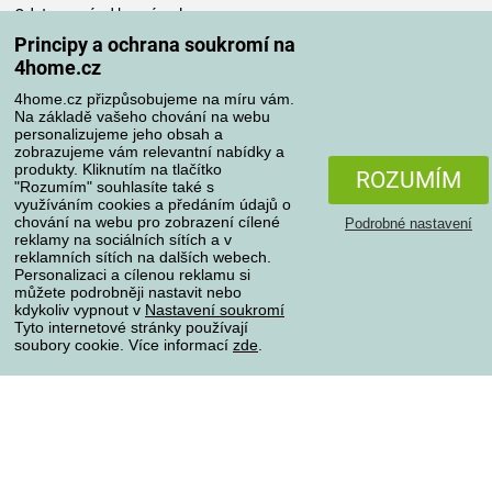
Odstoupení od kupní smlouvy
Pravidla zpracování recenzí
Principy a ochrana soukromí na
4home.cz
Způsoby dopravy
4home.cz přizpůsobujeme na míru vám.
Na základě vašeho chování na webu
personalizujeme jeho obsah a
zobrazujeme vám relevantní nabídky a
produkty. Kliknutím na tlačítko
Způsoby platby
ROZUMÍM
"Rozumím" souhlasíte také s
využíváním cookies a předáním údajů o
chování na webu pro zobrazení cílené
Podrobné nastavení
reklamy na sociálních sítích a v
Spolehlivý obchod
reklamních sítích na dalších webech.
Personalizaci a cílenou reklamu si
můžete podrobněji nastavit nebo
kdykoliv vypnout v
Nastavení soukromí
Tyto internetové stránky používají
soubory cookie. Více informací
zde
.
Ochrana osobních údajů
O souborech cookies