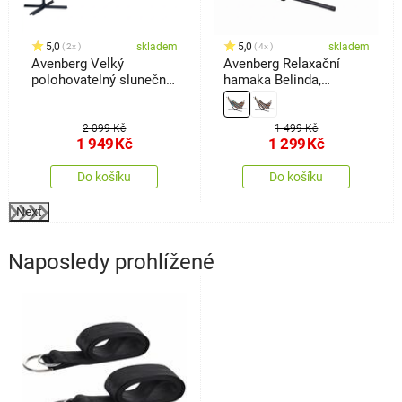
5,0
skladem
5,0
skladem
2x
4x
Avenberg Velký
Avenberg Relaxační
polohovatelný slunečník
hamaka Belinda,
Sunny LED 300, šedá
červená-bílá-žlutá-tyrkys
2 099 Kč
1 499 Kč
1 949
Kč
1 299
Kč
Do košíku
Do košíku
Next
Naposledy prohlížené