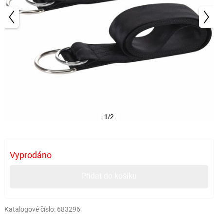
1/2
Vyprodáno
Přidat do košíku
Katalogové číslo:
683296