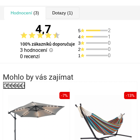
Hodnocení
(3)
Dotazy
(1)
4,7
2
5
1
4
0
3
100% zákazníků doporučuje
0
2
3 hodnocení
0
1
0 recenzí
Mohlo by vás zajímat
Previous
-7%
-13%