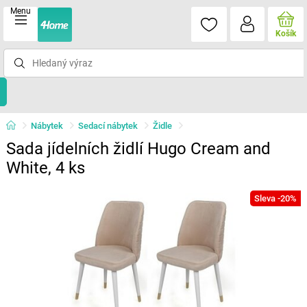
Menu
Košík
Nábytek
Sedací nábytek
Židle
Sada jídelních židlí Hugo Cream and
White, 4 ks
Sleva -20%