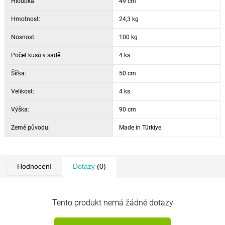
Hloubka:
49 cm
Hmotnost:
24,3 kg
Nosnost:
100 kg
Počet kusů v sadě:
4 ks
Šířka:
50 cm
Velikost:
4 ks
Výška:
90 cm
Země původu:
Made in Türkiye
Hodnocení
Dotazy
(0)
Tento produkt nemá žádné dotazy