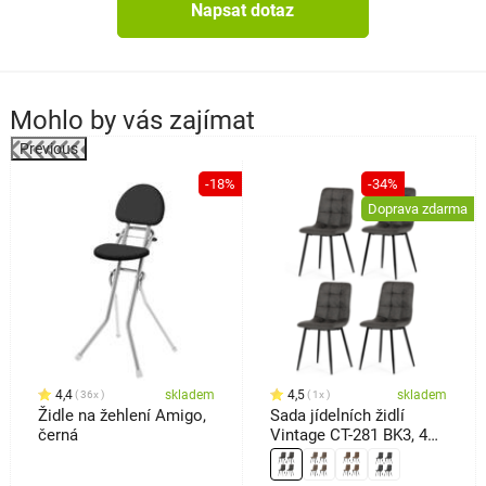
Napsat dotaz
Mohlo by vás zajímat
Previous
-18%
-34%
a
Doprava zdarma
4,4
skladem
4,5
skladem
36x
1x
Židle na žehlení Amigo,
Sada jídelních židlí
černá
Vintage CT-281 BK3, 4
ks