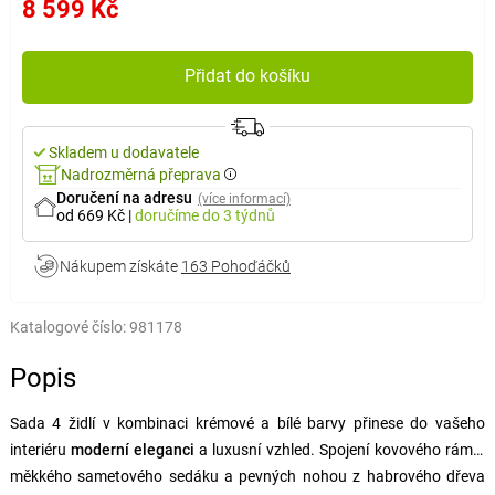
8 599 Kč
Přidat do košíku
Skladem u dodavatele
Nadrozměrná přeprava
Doručení na adresu
(více informací)
od 669 Kč
|
doručíme
do 3 týdnů
Nákupem získáte
163 Pohoďáčků
Katalogové číslo:
981178
Popis
Sada 4 židlí v kombinaci krémové a bílé barvy přinese do vašeho
interiéru
moderní eleganci
a luxusní vzhled. Spojení kovového rámu,
měkkého sametového sedáku a pevných nohou z habrového dřeva