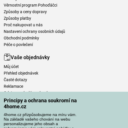
Věrnostní program Pohoďáčci
Způsoby a ceny dopravy
Způsoby platby
Proč nakupovat u nás
Nastavení ochrany osobních údajů
Obchodní podmínky
Péče o povlečení
Vaše objednávky
Můj účet
Přehled objednávek
Časté dotazy
Reklamace
Odstoupení od kupní smlouvy
Pravidla zpracování recenzí
Principy a ochrana soukromí na
4home.cz
Způsoby dopravy
4home.cz přizpůsobujeme na míru vám.
Na základě vašeho chování na webu
personalizujeme jeho obsah a