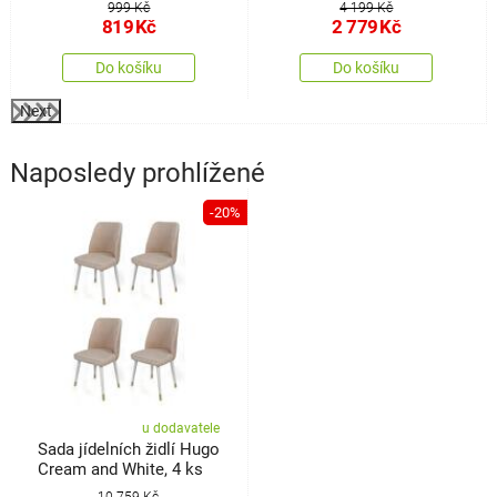
999 Kč
4 199 Kč
819
Kč
2 779
Kč
Do košíku
Do košíku
Next
Naposledy prohlížené
-20%
u dodavatele
Sada jídelních židlí Hugo
Cream and White, 4 ks
10 759 Kč