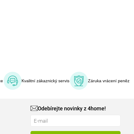
ce
Kvalitní zákaznický servis
Záruka vrácení peněz
Odebírejte novinky z 4home!