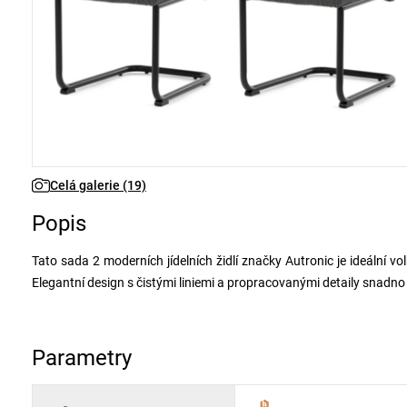
Celá galerie (19)
Popis
Tato sada 2 moderních jídelních židlí značky Autronic je ideální v
Elegantní design s čistými liniemi a propracovanými detaily snadno
Sedák a opěradlo jsou čalouněné jemně hrubou látkou, která je 
taštičkových pružin v sedáku nabízí židle nadstandardní komfort, kt
Parametry
Konstrukce židle je tvořena pohupovým rámem z odolného kovu 