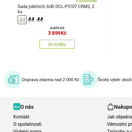
u dodavatele
Sada jídelních židlí DCL-P3107 CRM2, 2
ks
4 499 Kč
3 899
Kč
Do košíku
Doprava zdarma nad 2 000 Kč
Široký výběr zbož
O nás
Nakupo
Kontakt
Jak objedna
O společnosti
Věrnostní 
Výdejní místa
Způsoby a 