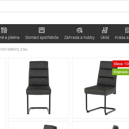
ě a jídelna
Domácí spotřebiče
Zahrada a hobby
Úklid
Krása a
P3107 GREY2, 2 ks
Sleva -1
Doprava