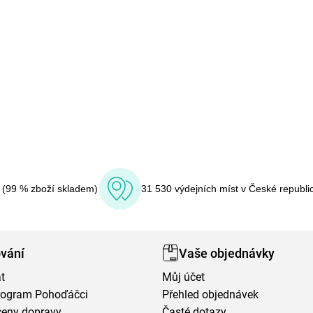
í (99 % zboží skladem)
31 530 výdejních míst v České republi
vání
Vaše objednávky
t
Můj účet
program Pohoďáčci
Přehled objednávek
ceny dopravy
Časté dotazy