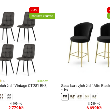
-34%
Doprava zdarma
skladem
1x
ních židlí Vintage CT-281 BK3,
Sada barových židlí Alte Blac
2 ks
4 199 Kč
8 289 Kč
2 779
Kč
6 699
Kč