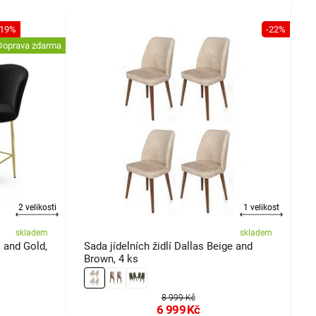
-19%
-22%
Doprava zdarma
2 velikosti
1 velikost
skladem
skladem
k and Gold,
Sada jídelních židlí Dallas Beige and
S
Brown, 4 ks
k
8 999 Kč
6 999
Kč