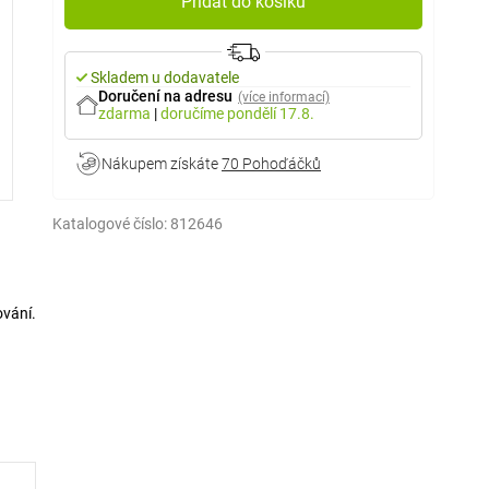
Přidat do košíku
Skladem u dodavatele
Doručení na adresu
(více informací)
zdarma
|
doručíme
pondělí 17.8.
Nákupem získáte
70 Pohoďáčků
Katalogové číslo:
812646
ování.
oužití
ebnou