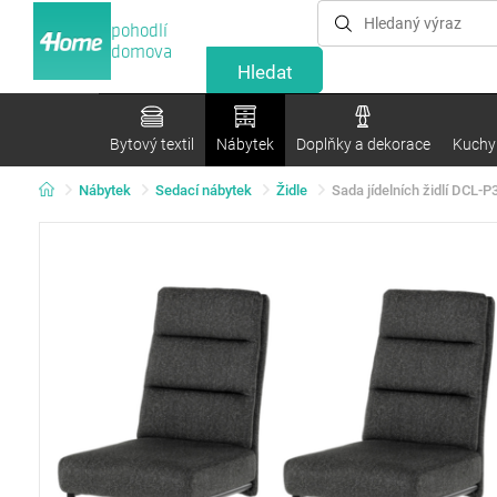
pohodlí
domova
Bytový textil
Nábytek
Doplňky a dekorace
Kuchyn
Nábytek
Sedací nábytek
Židle
Sada jídelních židlí DCL-