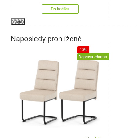
Do košíku
Next
Naposledy prohlížené
-13%
Doprava zdarma