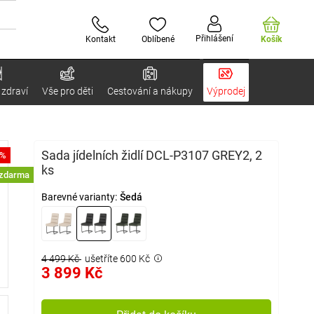
Přihlášení
Kontakt
Oblíbené
Košík
 zdraví
Vše pro děti
Cestování a nákupy
Výprodej
Sada jídelních židlí DCL-P3107 GREY2, 2
3%
ks
 zdarma
Barevné varianty:
Šedá
4 499 Kč
ušetříte 600 Kč
3 899 Kč