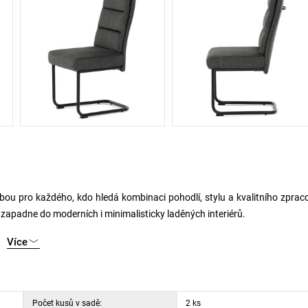
olbou pro každého, kdo hledá kombinaci pohodlí, stylu a kvalitního zprac
 zapadne do moderních i minimalisticky laděných interiérů.
Více
nejen příjemná na dotek, ale zároveň působí stylově a útulně. Díky p
erý oceníte při každodenním stolování i při delším sezení.
v černé matné barvě. Tento designový prvek dodává židli nejen potř
Počet kusů v sadě:
2 ks