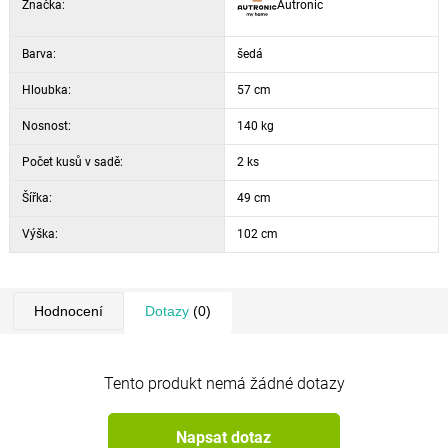
Značka:
Autronic
Dodání: smontované, lepené spoje
Počet kusů v balení: 2 ks
Barva:
Šířka sedu
49 cm
šedá
Hloubka sedu
43 cm
Hloubka:
57 cm
Výška sedu
49 cm
Nosnost:
140 kg
Počet kusů v sadě:
2 ks
Šířka:
49 cm
Výška:
102 cm
Hodnocení
Dotazy
(0)
Tento produkt nemá žádné dotazy
Napsat dotaz