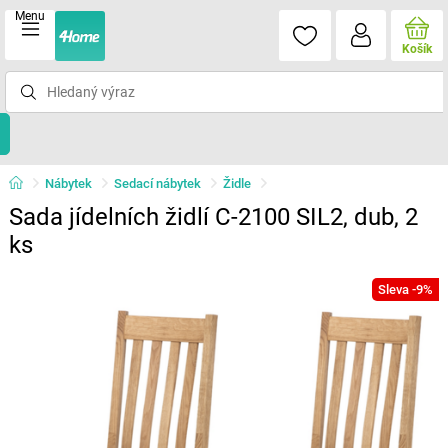
Menu
Košík
Nábytek
Sedací nábytek
Židle
Sada jídelních židlí C-2100 SIL2, dub, 2
ks
Sleva -9%