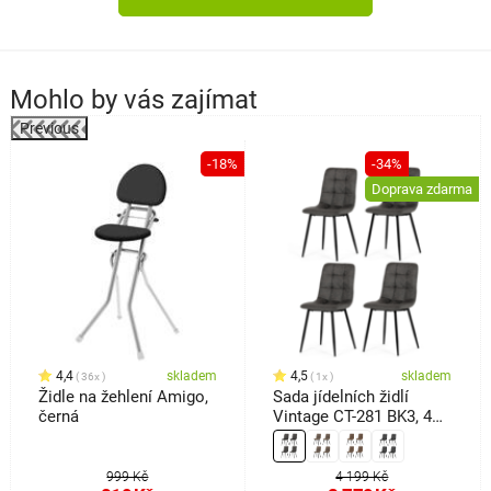
Mohlo by vás zajímat
Previous
-18%
-34%
a
Doprava zdarma
4,4
skladem
4,5
skladem
36x
1x
Židle na žehlení Amigo,
Sada jídelních židlí
černá
Vintage CT-281 BK3, 4
ks
999 Kč
4 199 Kč