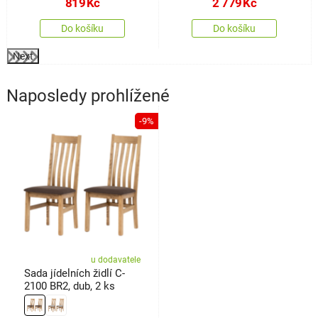
819
Kč
2 779
Kč
Do košíku
Do košíku
Next
Naposledy prohlížené
-9%
u dodavatele
Sada jídelních židlí C-
2100 BR2, dub, 2 ks