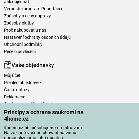
Jak objednat
Věrnostní program Pohoďáčci
Způsoby a ceny dopravy
Způsoby platby
Proč nakupovat u nás
Nastavení ochrany osobních údajů
Obchodní podmínky
Péče o povlečení
Vaše objednávky
Můj účet
Přehled objednávek
Časté dotazy
Reklamace
Odstoupení od kupní smlouvy
Pravidla zpracování recenzí
Principy a ochrana soukromí na
4home.cz
Způsoby dopravy
4home.cz přizpůsobujeme na míru vám.
Na základě vašeho chování na webu
personalizujeme jeho obsah a