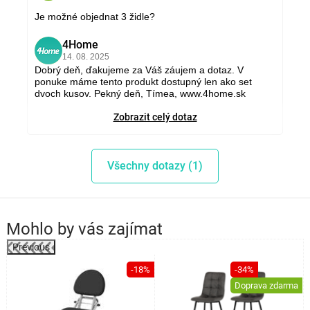
Je možné objednat 3 židle?
4Home
4
14. 08. 2025
Dobrý deň, ďakujeme za Váš záujem a dotaz. V
ponuke máme tento produkt dostupný len ako set
dvoch kusov. Pekný deň, Tímea, www.4home.sk
Zobrazit celý dotaz
Všechny dotazy (1)
Mohlo by vás zajímat
Previous
-18%
-34%
a
Doprava zdarma