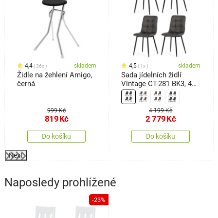
4,4
skladem
4,5
skladem
36x
1x
Židle na žehlení Amigo,
Sada jídelních židlí
černá
Vintage CT-281 BK3, 4
ks
999 Kč
4 199 Kč
819
Kč
2 779
Kč
Do košíku
Do košíku
Next
Naposledy prohlížené
-23%