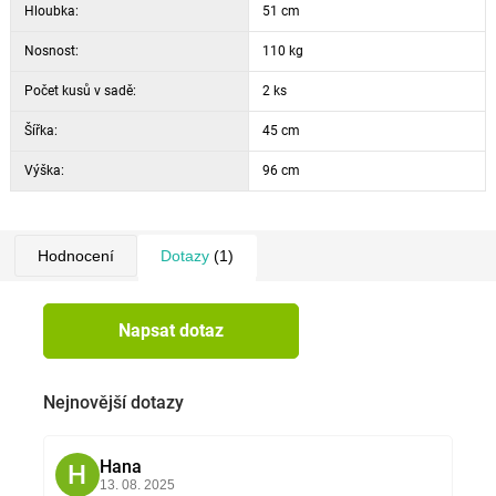
Hloubka:
51 cm
Nosnost:
110 kg
Počet kusů v sadě:
2 ks
Šířka:
45 cm
Výška:
96 cm
Hodnocení
Dotazy
(1)
Napsat dotaz
Nejnovější dotazy
Hana
H
13. 08. 2025