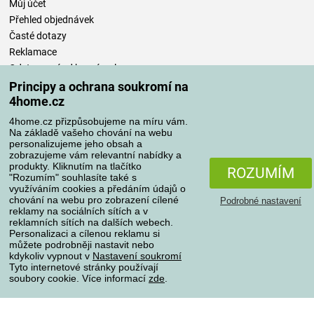
Můj účet
Přehled objednávek
Časté dotazy
Reklamace
Odstoupení od kupní smlouvy
Pravidla zpracování recenzí
Principy a ochrana soukromí na
4home.cz
Způsoby dopravy
4home.cz přizpůsobujeme na míru vám.
Na základě vašeho chování na webu
personalizujeme jeho obsah a
zobrazujeme vám relevantní nabídky a
produkty. Kliknutím na tlačítko
Způsoby platby
ROZUMÍM
"Rozumím" souhlasíte také s
využíváním cookies a předáním údajů o
chování na webu pro zobrazení cílené
Podrobné nastavení
reklamy na sociálních sítích a v
Spolehlivý obchod
reklamních sítích na dalších webech.
Personalizaci a cílenou reklamu si
můžete podrobněji nastavit nebo
kdykoliv vypnout v
Nastavení soukromí
Tyto internetové stránky používají
soubory cookie. Více informací
zde
.