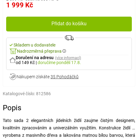
1 999 Kč
Přidat do košíku
Skladem u dodavatele
Nadrozměrná přeprava
Doručení na adresu
(více informací)
od 149 Kč
|
doručíme
pondělí 17.8.
Nákupem získáte
35 Pohoďáčků
Katalogové číslo:
812586
Popis
Tato sada 2 elegantních jídelních židlí zaujme čistým designem,
kvalitním zpracováním a univerzálním využitím. Konstrukce židlí je
vyrobena z masivního dřeva a lakována matnou bílou barvou, která