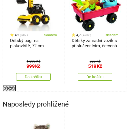
4,2
skladem
4,7
skladem
60x
473x
Dětský bagr na
Dětský zahradní vozík s
pískoviště, 72 cm
příslušenstvím, červená
1 399 Kč
529 Kč
999
Kč
519
Kč
Do košíku
Do košíku
Next
Naposledy prohlížené