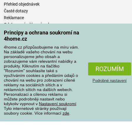
Přehled objednávek
Časté dotazy
Reklamace
Odstoupení od kupní smlouvy
Pravidla zpracování recenzí
Principy a ochrana soukromí na
4home.cz
Způsoby dopravy
4home.cz přizpůsobujeme na míru vám.
Na základě vašeho chování na webu
personalizujeme jeho obsah a
zobrazujeme vám relevantní nabídky a
produkty. Kliknutím na tlačítko
Způsoby platby
ROZUMÍM
"Rozumím" souhlasíte také s
využíváním cookies a předáním údajů o
chování na webu pro zobrazení cílené
Podrobné nastavení
reklamy na sociálních sítích a v
Spolehlivý obchod
reklamních sítích na dalších webech.
Personalizaci a cílenou reklamu si
můžete podrobněji nastavit nebo
kdykoliv vypnout v
Nastavení soukromí
Tyto internetové stránky používají
soubory cookie. Více informací
zde
.