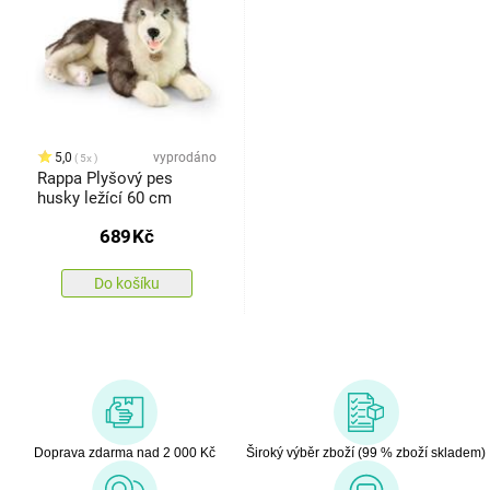
5,0
vyprodáno
5x
Rappa Plyšový pes
husky ležící 60 cm
689
Kč
Do košíku
Doprava zdarma nad 2 000 Kč
Široký výběr zboží (99 % zboží skladem)