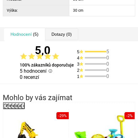
Výška:
30 cm
Hodnocení
(5)
Dotazy
(0)
5,0
5
5
0
4
0
3
100% zákazníků doporučuje
0
2
5 hodnocení
0
1
0 recenzí
Mohlo by vás zajímat
Previous
%
-29%
-2%