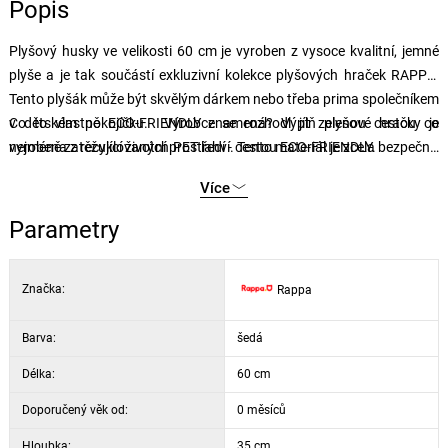
Popis
Plyšový husky ve velikosti 60 cm je vyroben z vysoce kvalitní, jemné
plyše a je tak součástí exkluzivní kolekce plyšových hraček RAPPA.
Tento plyšák může být skvělým dárkem nebo třeba prima společníkem
v dětském pokojíčku. Výrobce se rozhodl jít zelenou cestou co
Co to vlastně ECO-FRIENDLY znamená? Výplň plyšové hračky je
nejméně zatěžující životní prostředí - cestou ECO-FRIENDLY.
vyrobena z recyklovaných PET lahví. Tento materiál je zcela bezpečný,
na omak nerozeznatelný od standardní výplně a plně atestovaný pro
Více
bezpečnost i těch nejmenších.
Parametry
Značka:
Rappa
Barva:
šedá
Délka:
60 cm
Doporučený věk od:
0 měsíců
Hloubka:
35 cm