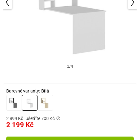
1/4
Barevné varianty:
Bílá
2 899 Kč
ušetříte 700 Kč
2 199 Kč