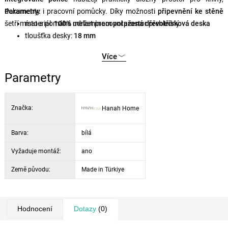
dokumenty i pracovní pomůcky. Díky možnosti
Parametry:
připevnění ke stěně
šetří místo a pomáhá udržet pracovní prostor přehledný.
materiál:
100% melaminem potažená dřevotřísková deska
tloušťka desky:
18 mm
rozměry police:
59 × 80,2 × 16 cm
Více
rozměry stolu:
59 × 74 × 90 cm
barva:
bílá
Parametry
Značka:
Hanah Home
Barva:
bílá
Vyžaduje montáž:
ano
Země původu:
Made in Türkiye
Hodnocení
Dotazy
(0)