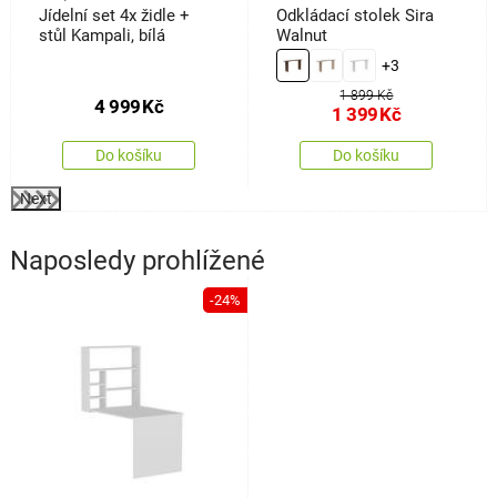
Jídelní set 4x židle +
Odkládací stolek Sira
stůl Kampali, bílá
Walnut
+3
1 899 Kč
4 999
Kč
1 399
Kč
Do košíku
Do košíku
Next
Naposledy prohlížené
-24%