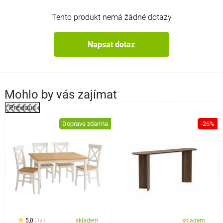
Tento produkt nemá žádné dotazy
Napsat dotaz
Mohlo by vás zajímat
Previous
Doprava zdarma
-26%
a
5,0
skladem
skladem
1x