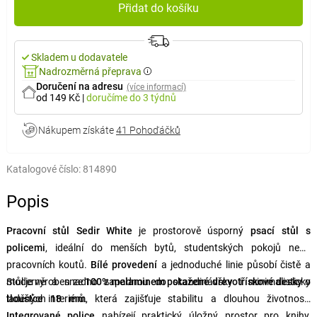
Přidat do košíku
Skladem u dodavatele
Nadrozměrná přeprava
Doručení na adresu
(více informací)
od 149 Kč
|
doručíme
do 3 týdnů
Nákupem získáte
41 Pohoďáčků
Katalogové číslo:
814890
Popis
Pracovní stůl Sedir White
je prostorově úsporný
psací stůl s
policemi
, ideální do menších bytů, studentských pokojů nebo
pracovních koutů.
Bílé provedení
a jednoduché linie působí čistě a
moderně a snadno zapadnou do skandinávsky i minimalisticky
Stůl je vyroben ze
100% melaminem potažené dřevotřískové desky
o
laděných interiérů.
tloušťce 18 mm
, která zajišťuje stabilitu a dlouhou životnost.
Integrované police
nabízejí praktický úložný prostor pro knihy,