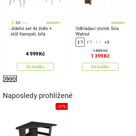
5,0
skladem
skladem
1x
Jídelní set 4x židle +
Odkládací stolek Sira
stůl Kampali, bílá
Walnut
+3
1 899 Kč
4 999
Kč
1 399
Kč
Do košíku
Do košíku
Next
Naposledy prohlížené
-21%