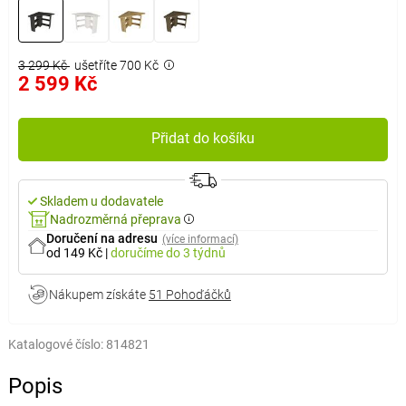
3 299 Kč
ušetříte 700 Kč
2 599 Kč
Přidat do košíku
Skladem u dodavatele
Nadrozměrná přeprava
Doručení na adresu
(více informací)
od 149 Kč
|
doručíme
do 3 týdnů
Nákupem získáte
51 Pohoďáčků
Katalogové číslo:
814821
Popis