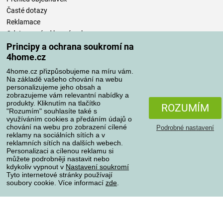
Časté dotazy
Reklamace
Odstoupení od kupní smlouvy
Pravidla zpracování recenzí
Principy a ochrana soukromí na
4home.cz
Způsoby dopravy
4home.cz přizpůsobujeme na míru vám.
Na základě vašeho chování na webu
personalizujeme jeho obsah a
zobrazujeme vám relevantní nabídky a
produkty. Kliknutím na tlačítko
Způsoby platby
ROZUMÍM
"Rozumím" souhlasíte také s
využíváním cookies a předáním údajů o
chování na webu pro zobrazení cílené
Podrobné nastavení
reklamy na sociálních sítích a v
Spolehlivý obchod
reklamních sítích na dalších webech.
Personalizaci a cílenou reklamu si
můžete podrobněji nastavit nebo
kdykoliv vypnout v
Nastavení soukromí
Tyto internetové stránky používají
soubory cookie. Více informací
zde
.
Ochrana osobních údajů
O souborech cookies