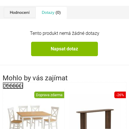
tloušťka materiálu:
18 mm
rozměry:
80 × 73,8 × 80 cm
(š × v × h)
Hodnocení
Dotazy
(0)
barva:
antracitová
Tento produkt nemá žádné dotazy
Napsat dotaz
Mohlo by vás zajímat
Previous
Doprava zdarma
-26%
a