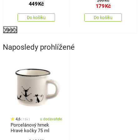
299 Kč
449
Kč
179
Kč
Do košíku
Do košíku
Next
Naposledy prohlížené
4,6
u dodavatele
13x
Porcelánový hrnek
Hravé kočky 75 ml