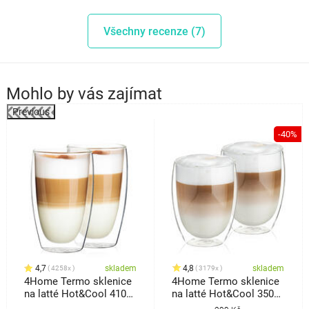
Všechny recenze (7)
Mohlo by vás zajímat
Previous
%
-40%
4,7
skladem
4,8
skladem
4258x
3179x
4Home Termo sklenice
4Home Termo sklenice
na latté Hot&Cool 410
na latté Hot&Cool 350
ml, 2 ks
ml, 2 ks