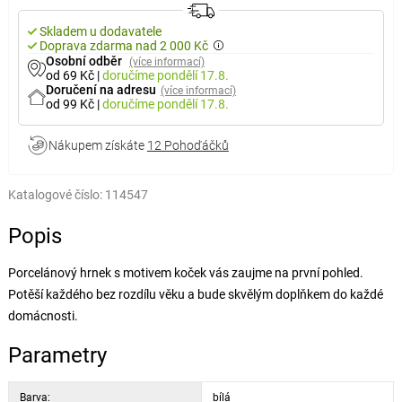
Skladem u dodavatele
Doprava zdarma nad 2 000 Kč
Osobní odběr
(více informací)
od 69 Kč
|
doručíme
pondělí 17.8.
Doručení na adresu
(více informací)
od 99 Kč
|
doručíme
pondělí 17.8.
Nákupem získáte
12 Pohoďáčků
Katalogové číslo:
114547
Popis
Porcelánový hrnek s motivem koček vás zaujme na první pohled.
Potěší každého bez rozdílu věku a bude skvělým doplňkem do každé
domácnosti.
Parametry
Barva:
bílá