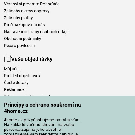
Věrnostní program Pohoďáčci
Způsoby a ceny dopravy
Způsoby platby
Proč nakupovat u nás
Nastavení ochrany osobních údajů
Obchodní podmínky
Péče o povlečení
Vaše objednávky
Můj účet
Přehled objednávek
Časté dotazy
Reklamace
Odstoupení od kupní smlouvy
Pravidla zpracování recenzí
Principy a ochrana soukromí na
4home.cz
Způsoby dopravy
4home.cz přizpůsobujeme na míru vám.
Na základě vašeho chování na webu
personalizujeme jeho obsah a
zobrazujeme vám relevantní nabídky a