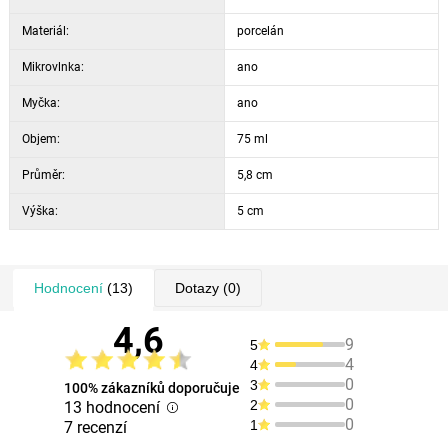
Materiál:
porcelán
Mikrovlnka:
ano
Myčka:
ano
Objem:
75 ml
Průměr:
5,8 cm
Výška:
5 cm
Hodnocení
(13)
Dotazy
(0)
4,6
9
5
4
4
0
3
100% zákazníků doporučuje
0
2
13 hodnocení
0
1
7 recenzí