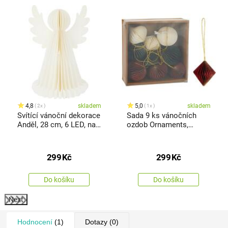
%
4,8
skladem
5,0
skladem
2x
1x
Svítící vánoční dekorace
Sada 9 ks vánočních
Anděl, 28 cm, 6 LED, na
ozdob Ornaments,
baterie, časovač
červená-zelená-bílá, 6
cm, honeycomb
299
Kč
299
Kč
Do košíku
Do košíku
Next
Hodnocení
(1)
Dotazy
(0)