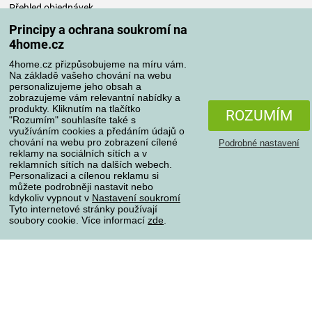
Přehled objednávek
Časté dotazy
Principy a ochrana soukromí na
Reklamace
4home.cz
Odstoupení od kupní smlouvy
4home.cz přizpůsobujeme na míru vám.
Pravidla zpracování recenzí
Na základě vašeho chování na webu
personalizujeme jeho obsah a
zobrazujeme vám relevantní nabídky a
Způsoby dopravy
produkty. Kliknutím na tlačítko
ROZUMÍM
"Rozumím" souhlasíte také s
využíváním cookies a předáním údajů o
chování na webu pro zobrazení cílené
Podrobné nastavení
reklamy na sociálních sítích a v
Způsoby platby
reklamních sítích na dalších webech.
Personalizaci a cílenou reklamu si
můžete podrobněji nastavit nebo
kdykoliv vypnout v
Nastavení soukromí
Spolehlivý obchod
Tyto internetové stránky používají
soubory cookie. Více informací
zde
.