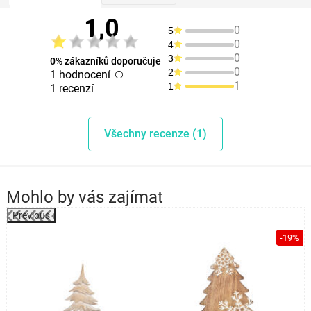
1,0
0
5
0
4
0
3
0% zákazníků doporučuje
0
2
1 hodnocení
1
1
1 recenzí
Všechny recenze (1)
Mohlo by vás zajímat
Previous
%
-19%