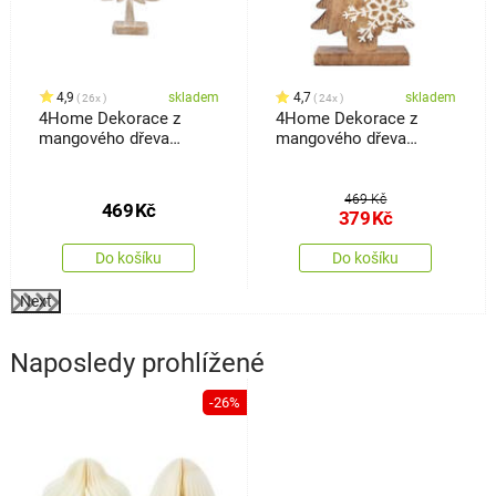
4,9
skladem
4,7
skladem
26x
24x
4Home Dekorace z
4Home Dekorace z
mangového dřeva
mangového dřeva
Frozen Tree, 30 cm
Snowflake Tree, 33 cm
469 Kč
469
Kč
379
Kč
Do košíku
Do košíku
Next
Naposledy prohlížené
-26%